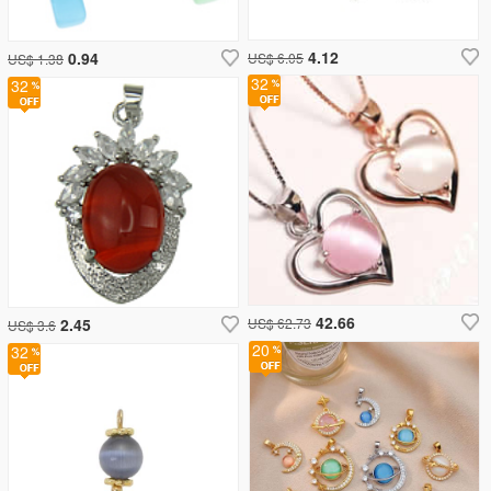
4.12
0.94
US$ 6.05
US$ 1.38
32
32
42.66
2.45
US$ 62.73
US$ 3.6
20
32