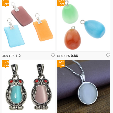
32
32
1.2
0.86
US$ 1.75
US$ 1.25
32
32