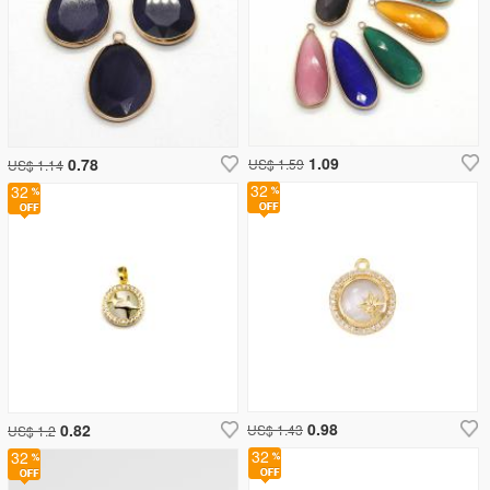
1.09
0.78
US$ 1.59
US$ 1.14
32
32
0.98
0.82
US$ 1.43
US$ 1.2
32
32