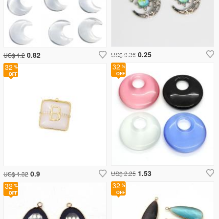
0.25
0.82
US$ 0.36
US$ 1.2
32
32
1.53
0.9
US$ 2.25
US$ 1.32
32
32