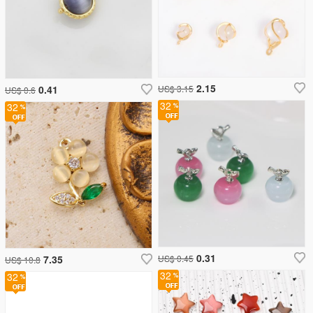
2.15
0.41
US$ 3.15
US$ 0.6
32
32
0.31
7.35
US$ 0.45
US$ 10.8
32
32