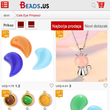
0
dom
Cats Eye Privjesci
Prikaz
Najbolja prodaja
Novi dolazak
32
32
1.2
3
US$ 1.75
US$ 4.41
32
32