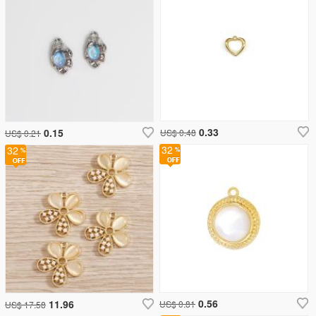
0.33
0.15
US$ 0.48
US$ 0.21
32
32
0.56
11.96
US$ 0.81
US$ 17.58