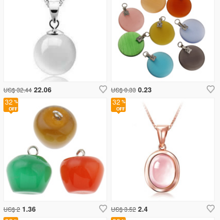
22.06
0.23
US$ 32.44
US$ 0.33
32
32
1.36
2.4
US$ 2
US$ 3.52