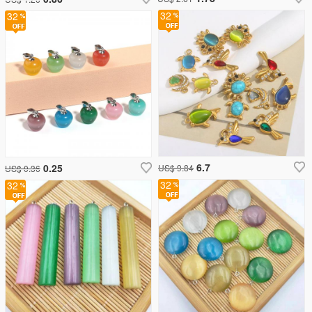
32
32
6.7
0.25
US$ 9.84
US$ 0.36
32
32