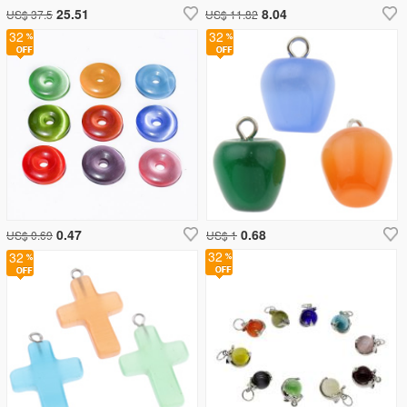
25.51
8.04
US$ 37.5
US$ 11.82
32
32
0.47
0.68
US$ 0.69
US$ 1
32
32