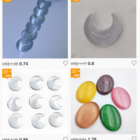
0.8
0.74
US$ 1.17
US$ 1.08
32
32
1.78
0.86
US$ 2.61
US$ 1.26