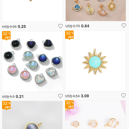
0.64
0.25
US$ 0.79
US$ 0.36
32
32
3.09
0.21
US$ 4.54
US$ 0.3
32
32