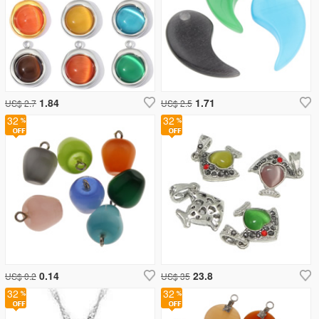
1.84
1.71
US$ 2.7
US$ 2.5
32
32
0.14
23.8
US$ 0.2
US$ 35
32
32