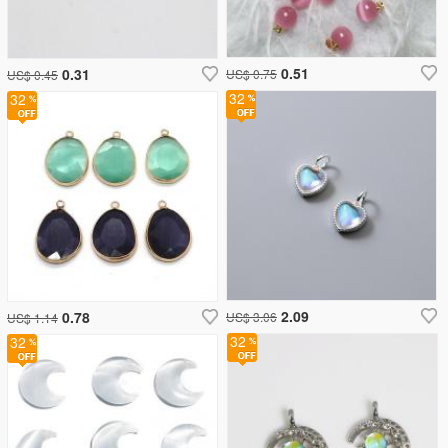
0.51
0.31
US$ 0.75
US$ 0.45
32
32
2.09
0.78
US$ 3.06
US$ 1.14
32
32