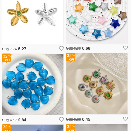
0.68
5.27
US$ 0.99
US$ 7.74
32
32
0.45
2.84
US$ 0.66
US$ 4.17
32
32