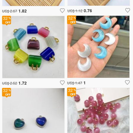
0.76
1.82
US$ 1.12
US$ 2.67
32
32
1
1.72
US$ 1.47
US$ 2.52
32
32