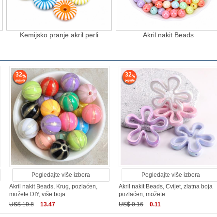
Kemijsko pranje akril perli
Akril nakit Beads
32
32
Pogledajte više izbora
Pogledajte više izbora
Akril nakit Beads, Krug, pozlaćen,
Akril nakit Beads, Cvijet, zlatna boja
možete DIY, više boja
pozlaćen, možete
US$ 19.8
13.47
US$ 0.16
0.11