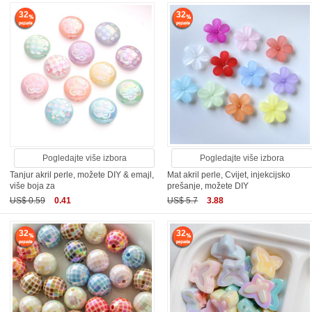
32
32
Pogledajte više izbora
Pogledajte više izbora
Tanjur akril perle, možete DIY & emajl,
Mat akril perle, Cvijet, injekcijsko
više boja za
prešanje, možete DIY
US$ 0.59
0.41
US$ 5.7
3.88
32
32