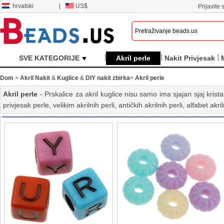
hrvatski
|
US$
Prijavite s
SVE KATEGORIJE
Akril perle
Nakit Privjesak
Dom
>
Akril Nakit
&
Kuglice
&
DIY nakit zbirka
>
Akril perle
Akril perle
- Prskalice za akril kuglice nisu samo ima sjajan sjaj krista
privjesak perle, velikim akrilnih perli, antičkih akrilnih perli, alfabet akri