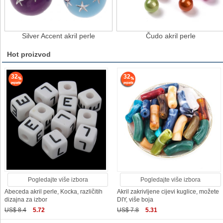
Silver Accent akril perle
Čudo akril perle
Hot proizvod
32
32
Pogledajte više izbora
Pogledajte više izbora
Abeceda akril perle, Kocka, različitih
Akril zakrivljene cijevi kuglice, možete
dizajna za izbor
DIY, više boja
US$ 8.4
5.72
US$ 7.8
5.31