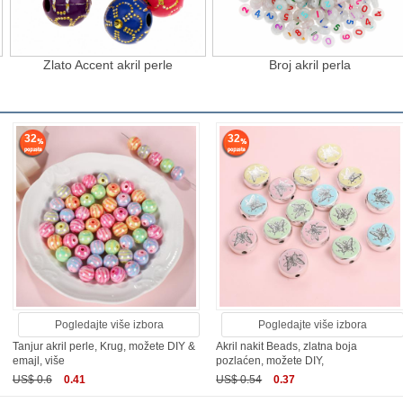
Zlato Accent akril perle
Broj akril perla
32
32
Pogledajte više izbora
Pogledajte više izbora
Tanjur akril perle, Krug, možete DIY &
Akril nakit Beads, zlatna boja
emajl, više
pozlaćen, možete DIY,
US$ 0.6
0.41
US$ 0.54
0.37