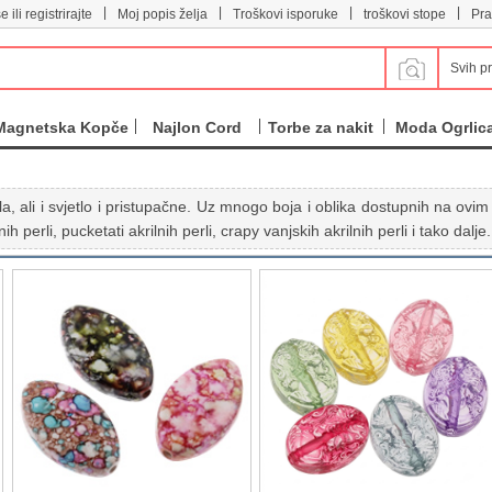
|
|
|
|
e ili registrirajte
Moj popis želja
Troškovi isporuke
troškovi stope
Pra
Svih p
Magnetska Kopče
Najlon Cord
Torbe za nakit
Moda Ogrlic
la, ali i svjetlo i pristupačne. Uz mnogo boja i oblika dostupnih na ovim 
lnih perli, pucketati akrilnih perli, crapy vanjskih akrilnih perli i tako dalje