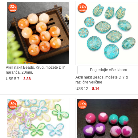
32
32
Akril nakit Beads, Krug, možete DIY,
Pogledajte više izbora
naranča, 20mm,
Akril nakit Beads, možete DIY &
US$ 5.7
3.88
različite veličine
US$ 12
8.16
32
32