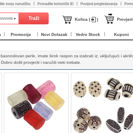
|
|
|
tite svoju narudžbu
Pronađite korisnički ID
Povijest pregledavanja
Pomo
roizvoda
Kolica (
)
Provjeri
a
Promocija
Novi Dolazak
Vedro Stock
Kuponi
basnoslovan perle, imate širok raspon za izabrati iz, uključujući i akriln
. Dobro došli provjeriti i naručiti neki trebate.