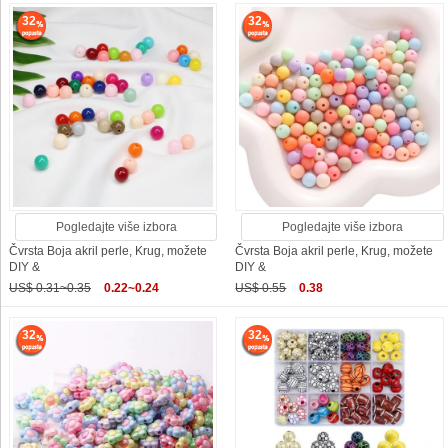
32
32
Pogledajte više izbora
Pogledajte više izbora
Čvrsta Boja akril perle, Krug, možete
Čvrsta Boja akril perle, Krug, možete
DIY &
DIY &
US$ 0.31~0.35
0.22~0.24
US$ 0.55
0.38
32
32