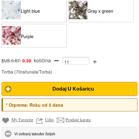
Light blue
Gray x green
Purple
+
količina
$US 0.57
0.39
Torba
(
70računala/Torba
)
Dodaj U Košaricu
*
Otprema:
Roku od 5 dana
My Favorite
Udio
Prodaje karata
click to collapse contents
Vi svibanj također željeli