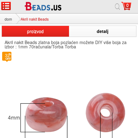
0
dom
Akril nakit Beads
proizvod
detalj
Akril nakit Beads zlatna boja pozlaćen možete DIY više boja za
izbor : 1mm 70računala/Torba Torba
32