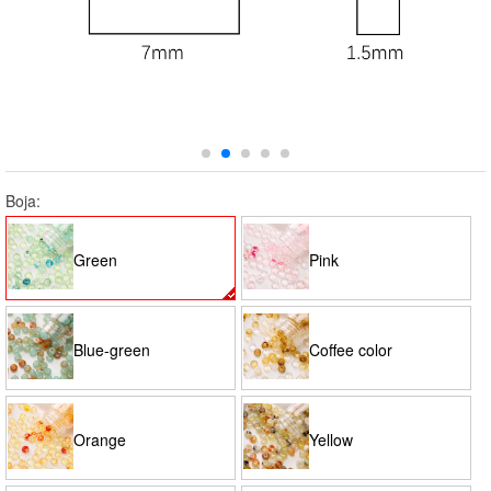
Boja:
Green
Pink
Blue-green
Coffee color
Orange
Yellow