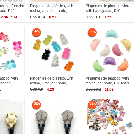
lástico, Concha
Pingentes de plástico, with
Pingentes de plástico, vidro,
hado, DIY
resina, Urso, banhado,
with Lantejoulas, DIY,
2.86~7.14
US$ 0.74
0.51
US$ 11.1
7.55
32
32
ástico, with
Pingentes de plástico, with
Pingentes de plástico, with
anhado,
resina, Urso, banhado,
resina, banhado, DIY, Mais
1
US$ 6.3
4.29
US$ 16.2
11.02
32
32