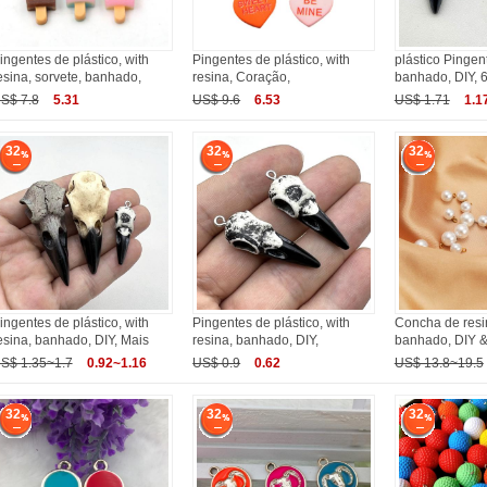
ingentes de plástico, with
Pingentes de plástico, with
plástico Pingent
esina, sorvete, banhado,
resina, Coração,
banhado, DIY,
S$ 7.8
5.31
US$ 9.6
6.53
US$ 1.71
1.1
32
32
32
ingentes de plástico, with
Pingentes de plástico, with
Concha de resi
esina, banhado, DIY, Mais
resina, banhado, DIY,
banhado, DIY 
S$ 1.35~1.7
0.92~1.16
US$ 0.9
0.62
US$ 13.8~19.5
32
32
32