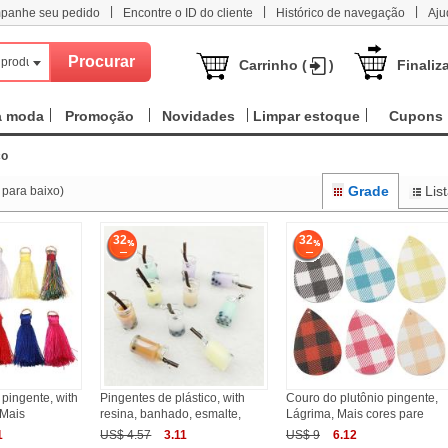
|
|
|
panhe seu pedido
Encontre o ID do cliente
Histórico de navegação
Aju
 produtos
Carrinho (
)
Finaliz
a moda
Promoção
Novidades
Limpar estoque
Cupons
co
Grade
Lis
 para baixo)
32
32
pingente, with
Pingentes de plástico, with
Couro do plutônio pingente,
 Mais
resina, banhado, esmalte,
Lágrima, Mais cores pare
1
US$ 4.57
3.11
US$ 9
6.12