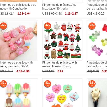
ingentes de plástico, liga de
Pingentes de plástico, Aço
Pingentes de p
inco, with Concha de
inoxidável 304, with
de resina, ban
S$ 1.8~2.4
1.23~1.64
US$ 1.62~3.48
1.11~2.37
US$ 4.2~10.5
32
32
32
ingentes de plástico, with
Pingentes de plástico, with
Pingentes de pl
esina, banhado, DIY &
resina, Adesivo Epóxi,
resina, Urso, b
S$ 6~11.7
4.08~7.96
US$ 1.34
0.92
US$ 8.69
5.9
32
32
32