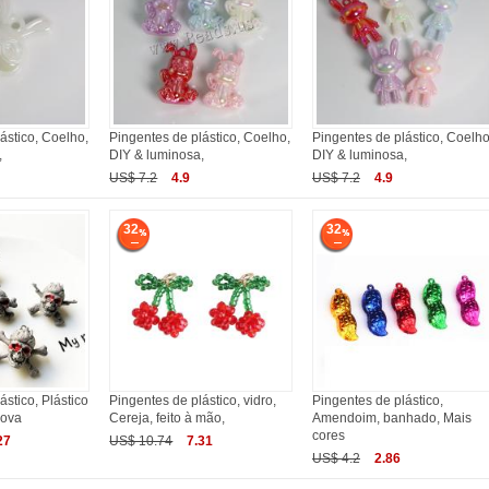
ástico, Coelho,
Pingentes de plástico, Coelho,
Pingentes de plástico, Coelho
,
DIY & luminosa,
DIY & luminosa,
US$ 7.2
4.9
US$ 7.2
4.9
32
32
ástico, Plástico
Pingentes de plástico, vidro,
Pingentes de plástico,
rova
Cereja, feito à mão,
Amendoim, banhado, Mais
cores
27
US$ 10.74
7.31
US$ 4.2
2.86