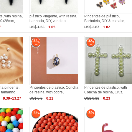
e, with resina,
plástico Pingente, with resina,
Pingentes de plástico,
 60x28mm,
banhado, DIY, vendido
Borboleta, DIY & esmalte,
7
US$ 1.53
1.05
US$ 2.67
1.82
32
32
na pingente,
Pingentes de plástico, Concha
Pingentes de plástico, with
& tamanho
de resina, with cobre,
Concha de resina, Cruz,
9.39~13.27
US$ 0.3
0.21
US$ 0.33
0.23
32
32