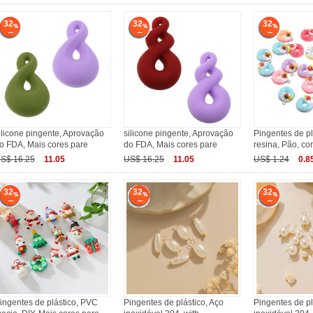
32
32
32
ilicone pingente, Aprovação
silicone pingente, Aprovação
Pingentes de pl
o FDA, Mais cores pare
do FDA, Mais cores pare
resina, Pão, co
S$ 16.25
11.05
US$ 16.25
11.05
US$ 1.24
0.8
32
32
32
ingentes de plástico, PVC
Pingentes de plástico, Aço
Pingentes de pl