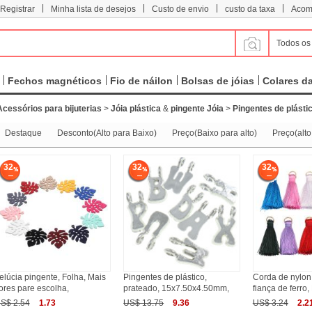
|
|
|
|
 Registrar
Minha lista de desejos
Custo de envio
custo da taxa
Acom
Todos os
Fechos magnéticos
Fio de náilon
Bolsas de jóias
Colares d
Acessórios para bijuterias
>
Jóia plástica
&
pingente Jóia
>
Pingentes de plásti
Destaque
Desconto(Alto para Baixo)
Preço(Baixo para alto)
Preço(alto
32
32
32
elúcia pingente, Folha, Mais
Pingentes de plástico,
Corda de nylon 
ores pare escolha,
prateado, 15x7.50x4.50mm,
fiança de ferro,
S$ 2.54
1.73
US$ 13.75
9.36
US$ 3.24
2.2