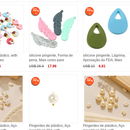
32
32
ástico, with
silicone pingente, Forma de
silicone pingente, Lágrima,
res
pena, Mais cores pare
Aprovação do FDA, Mais
5
US$ 26.4
17.96
US$ 10
6.81
32
32
ástico, Aço
Pingentes de plástico, Aço
Pingentes de plástico, Aço