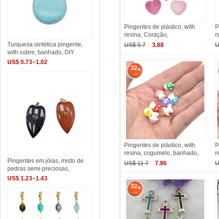
Pingentes de plástico, with
P
resina, Coração,
r
Turquesa sintética pingente,
US$ 5.7
3.88
U
with cobre, banhado, DIY
US$ 0.73~1.02
32
Pingentes de plástico, with
P
resina, cogumelo, banhado,
r
Pingentes em jóias, misto de
US$ 11.7
7.96
U
pedras semi-preciosas,
US$ 1.23~1.43
32