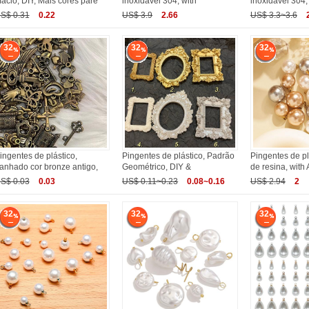
acio, DIY, Mais cores pare
inoxidável 304, with
inoxidável 304,
S$ 0.31
0.22
US$ 3.9
2.66
US$ 3.3~3.6
32
32
32
ingentes de plástico,
Pingentes de plástico, Padrão
Pingentes de p
anhado cor bronze antigo,
Geométrico, DIY &
de resina, with
S$ 0.03
0.03
US$ 0.11~0.23
0.08~0.16
US$ 2.94
2
32
32
32