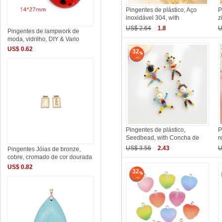
Pingentes de plástico, Aço
P
inoxidável 304, with
z
US$ 2.64
1.8
U
Pingentes de lampwork de
moda, vidrilho, DIY & Vario
US$ 0.62
32
Pingentes de plástico,
P
Seedbead, with Concha de
r
US$ 3.56
2.43
U
Pingentes Jóias de bronze,
cobre, cromado de cor dourada
US$ 0.82
32