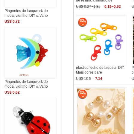
de resina, cromado de
m
US$ 0.27~1.35
0.19~0.92
U
Pingentes de lampwork de
moda, vidrilho, DIY & Vario
32
US$ 0.72
plástico fecho de lagosta, DIY,
P
Mais cores pare
b
US$ 10.5
7.14
U
Pingentes de lampwork de
moda, vidrilho, DIY & Vario
US$ 0.62
32