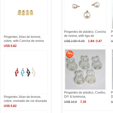
Pingentes de plástico, Concha
P
de resina, with liga de
m
Pingentes Jóias de bronze,
cobre, with Concha de resina
US$ 2.85~5.09
1.94~3.47
U
US$ 0.82
32
Pingentes de plástico, Coelho,
P
DIY & luminosa,
D
Pingentes Jóias de bronze,
cobre, cromado de cor dourada
US$ 10.8
7.35
U
US$ 0.82