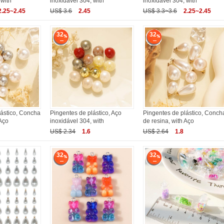
 with
inoxidável 304, with
inoxidável 304, with
2.25~2.45
US$ 3.6
2.45
US$ 3.3~3.6
2.25~2.45
32
32
lástico, Concha
Pingentes de plástico, Aço
Pingentes de plástico, Conch
 Aço
inoxidável 304, with
de resina, with Aço
US$ 2.34
1.6
US$ 2.64
1.8
32
32