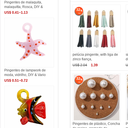
Pingentes de malaquita,
malaquitta, Rosca, DIY &
32
US$ 0.41~1.13
pelúcia pingente, with liga de
s
zinco fiança,
d
US$ 2.04
1.39
U
Pingentes de lampwork de
moda, vidrilho, DIY & Vario
32
US$ 0.51~0.72
Pingentes de plástico, Concha
P