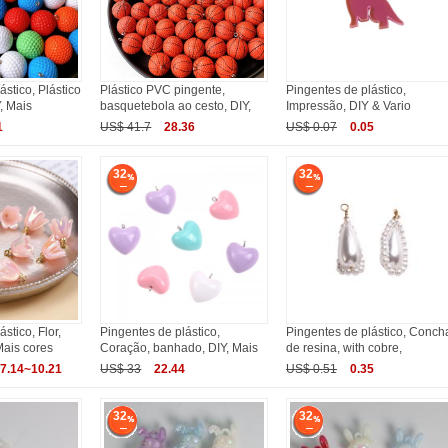
ástico, Plástico
Plástico PVC pingente,
Pingentes de plástico,
, Mais
basquetebola ao cesto, DIY,
Impressão, DIY & Vario
1
US$ 41.7
28.36
US$ 0.07
0.05
32
32
stico, Flor,
Pingentes de plástico,
Pingentes de plástico, Conch
Mais cores
Coração, banhado, DIY, Mais
de resina, with cobre,
7.14~10.21
US$ 33
22.44
US$ 0.51
0.35
32
32