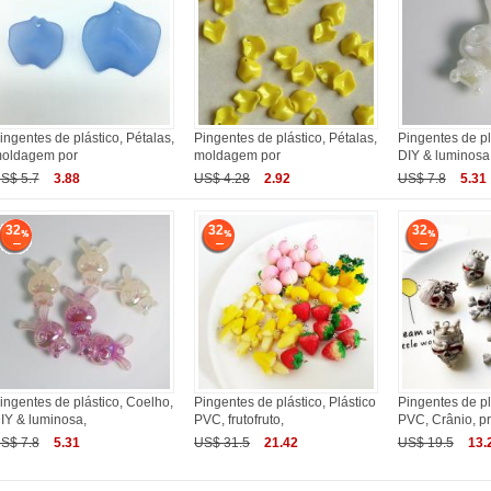
ingentes de plástico, Pétalas,
Pingentes de plástico, Pétalas,
Pingentes de pl
oldagem por
moldagem por
DIY & luminosa
S$ 5.7
3.88
US$ 4.28
2.92
US$ 7.8
5.31
32
32
32
ingentes de plástico, Coelho,
Pingentes de plástico, Plástico
Pingentes de pl
IY & luminosa,
PVC, frutofruto,
PVC, Crânio, p
S$ 7.8
5.31
US$ 31.5
21.42
US$ 19.5
13.