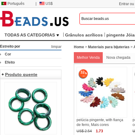
Português
|
US$
Entrar ou
TODAS AS CATEGORIAS
Grânulos acrílicos
pingente Jóia
Estreito por
limpar
Home
>
Materiais para bijuterias
>
Cor
Melhor Venda
Nova chegada
Efeito
32
+
Produto quente
pelúcia pingente, with fiança
p
de ferro, Mais cores
c
US$ 2.54
1.73
U