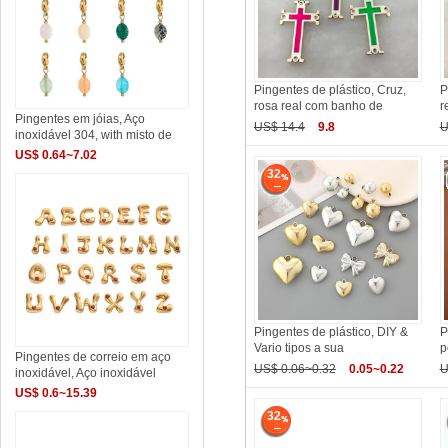
Pingentes de plástico, Cruz,
P
rosa real com banho de
r
Pingentes em jóias, Aço
US$ 14.4
9.8
U
inoxidável 304, with misto de
US$ 0.64~7.02
32
Pingentes de plástico, DIY &
P
Vario tipos a sua
p
Pingentes de correio em aço
US$ 0.06~0.32
0.05~0.22
U
inoxidável, Aço inoxidável
US$ 0.6~15.39
32