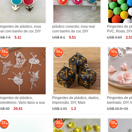
ingentes de plástico, rosa
plástico conector, rosa real
Pingentes de pl
eal com banho de cor, DIY
com banho de cor, DIY
PVC, Roda, DIY
S$ 7.5
5.11
US$ 8.1
5.51
US$ 3.69
2.5
32
32
32
ingentes de plástico,
Pingentes de plástico, dados,
Pingentes de plá
oliestireno, Vario tipos a sua
Impressão, DIY, Mais
banhado, DIY, 
S$ 30
20.41
US$ 1.91
1.3
US$ 10.5~15
32
32
32