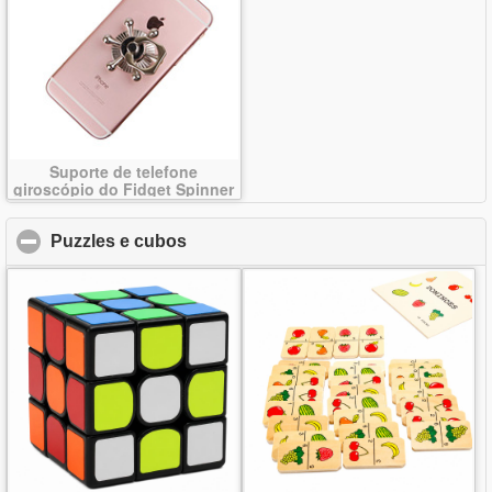
Suporte de telefone
giroscópio do Fidget Spinner
da mão do dedo
Puzzles e cubos
click to collapse contents