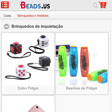
0
Casa
|
Sobre
|
Contate-nos
|
Site completo
© 2026 Milky Way jóias Ltd. Todos os direitos reservados.
Casa
Brinquedos e Hobbies
Brinquedos de inquietação
click to collapse contents
Cubo Fidget
Bastões de Fidget