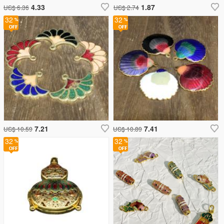
4.33
1.87
US$ 6.36
US$ 2.74
32
32
7.21
7.41
US$ 10.59
US$ 10.89
32
32