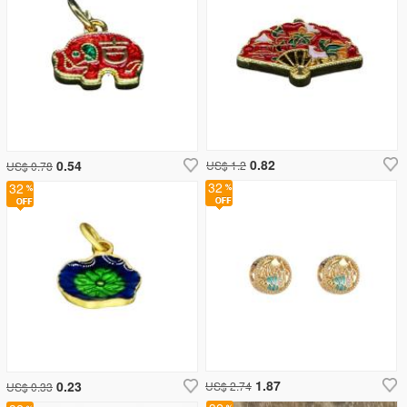
0.82
0.54
US$ 1.2
US$ 0.78
32
32
1.87
0.23
US$ 2.74
US$ 0.33