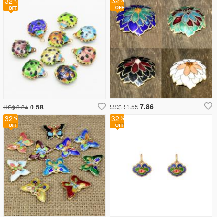
32
32
7.86
0.58
US$ 11.55
US$ 0.84
32
32