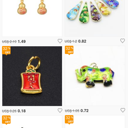
0.82
1.49
US$ 1.2
US$ 2.19
32
32
0.72
0.18
US$ 1.05
US$ 0.26
32
32