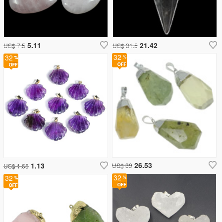
5.11
21.42
US$ 7.5
US$ 31.5
32
32
26.53
1.13
US$ 39
US$ 1.65
32
32