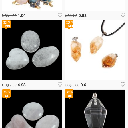
1.04
0.82
US$ 1.52
US$ 1.2
32
32
4.98
0.6
US$ 7.32
US$ 0.88
32
32