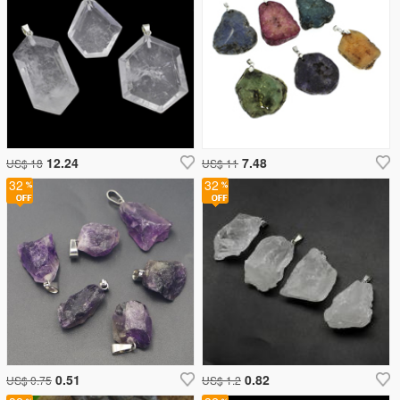
12.24
7.48
US$ 18
US$ 11
32
32
0.51
0.82
US$ 0.75
US$ 1.2