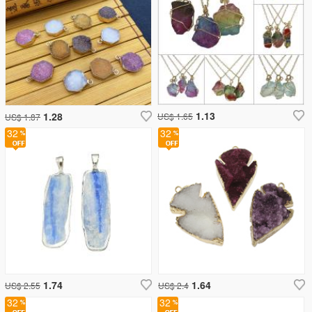
1.13
1.28
US$ 1.65
US$ 1.87
32
32
1.74
1.64
US$ 2.55
US$ 2.4
32
32