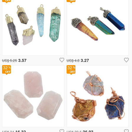
3.57
3.27
US$ 5.25
US$ 4.8
32
32
16.32
26.93
US$ 24
US$ 39.6