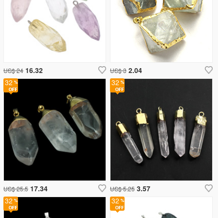
16.32
2.04
US$ 24
US$ 3
32
32
17.34
3.57
US$ 25.5
US$ 5.25
32
32