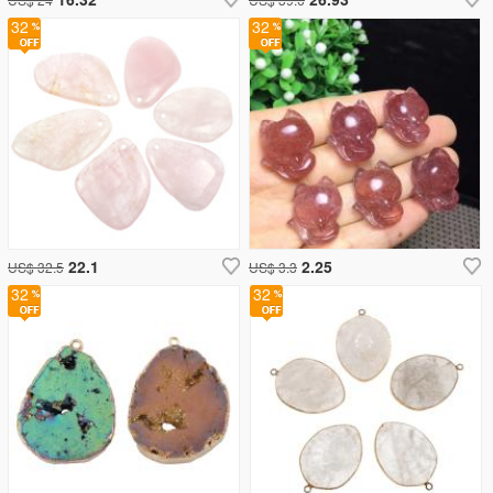
32
32
22.1
2.25
US$ 32.5
US$ 3.3
32
32