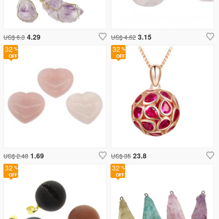
4.29
3.15
US$ 6.3
US$ 4.62
32
32
1.69
23.8
US$ 2.48
US$ 35
32
32