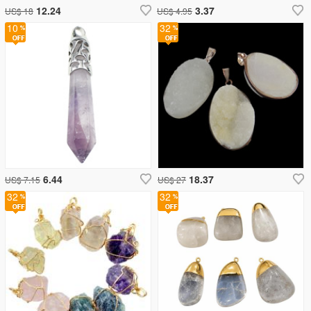
12.24
3.37
US$ 18
US$ 4.95
10
32
6.44
18.37
US$ 7.15
US$ 27
32
32