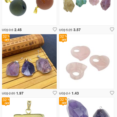
2.45
3.57
US$ 3.6
US$ 5.25
32
32
1.97
1.43
US$ 2.89
US$ 2.1
32
32