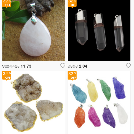
32
32
11.73
2.04
US$ 17.25
US$ 3
32
32