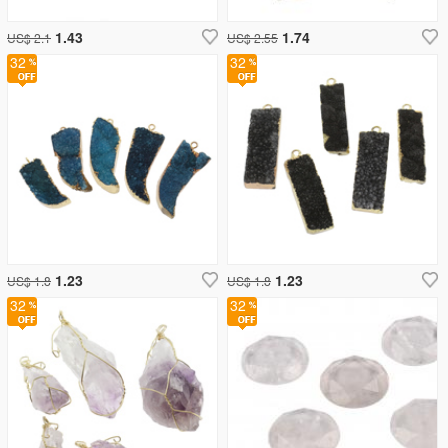
1.43
1.74
US$ 2.1
US$ 2.55
32
32
1.23
1.23
US$ 1.8
US$ 1.8
32
32