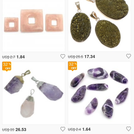
17.34
1.84
US$ 25.5
US$ 2.7
32
32
1.64
26.53
US$ 2.4
US$ 39