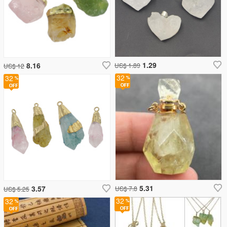
1.29
8.16
US$ 1.89
US$ 12
32
32
5.31
3.57
US$ 7.8
US$ 5.25
32
32