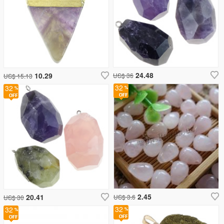
24.48
10.29
US$ 36
US$ 15.13
32
32
2.45
20.41
US$ 3.6
US$ 30
32
32