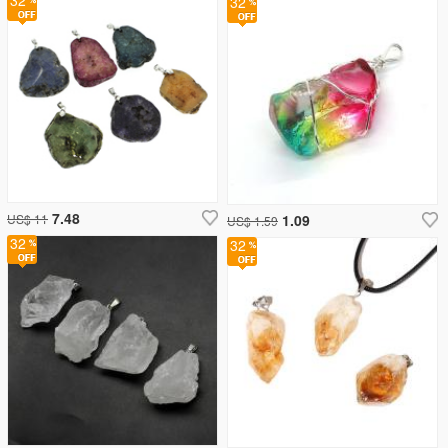
32
32
7.48
US$ 11
1.09
US$ 1.59
32
32