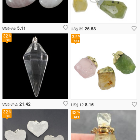
5.11
US$ 7.5
26.53
US$ 39
32
32
21.42
US$ 31.5
8.16
US$ 12
32
32