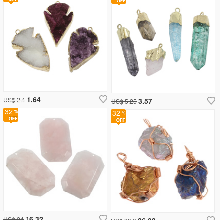
1.64
US$ 2.4
3.57
US$ 5.25
32
32
16.32
US$ 24
26.93