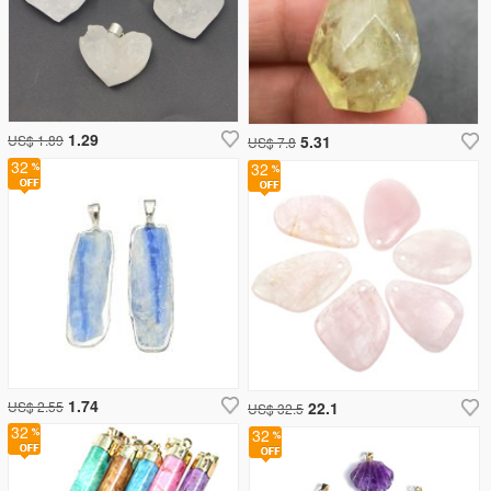
1.29
US$ 1.89
5.31
US$ 7.8
32
32
1.74
US$ 2.55
22.1
US$ 32.5
32
32