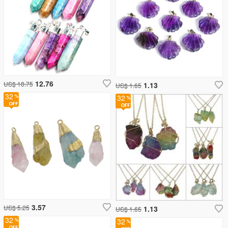
12.76
US$ 18.75
1.13
US$ 1.65
32
32
3.57
US$ 5.25
1.13
US$ 1.65
32
32