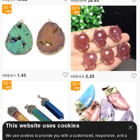
US$ 39.6
32
32
1.43
US$ 2.1
2.25
US$ 3.3
32
32
This website uses cookies
We use cookies to provide you with a customized, responsive, and a