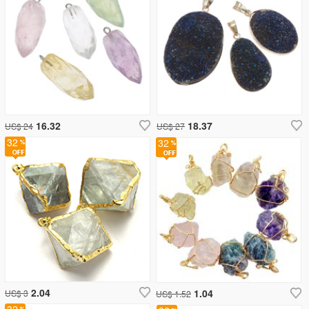
16.32
18.37
US$ 24
US$ 27
32
32
2.04
1.04
US$ 3
US$ 1.52