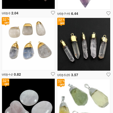
2.04
US$ 3
6.44
US$ 7.15
32
32
0.82
US$ 1.2
3.57
US$ 5.25
32
32