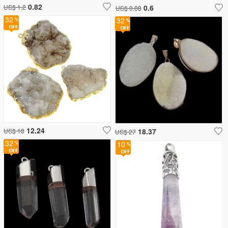
0.82
US$ 1.2
0.6
US$ 0.88
32
32
12.24
US$ 18
18.37
US$ 27
32
10