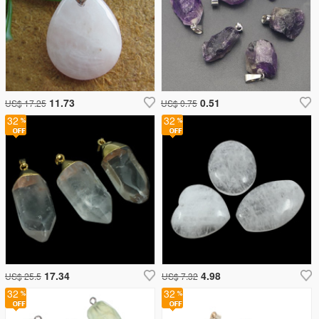
11.73
0.51
US$ 17.25
US$ 0.75
32
32
17.34
4.98
US$ 25.5
US$ 7.32
32
32