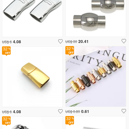
20.41
4.08
US$ 30
US$ 6
32
32
0.61
4.08
US$ 0.89
US$ 6
32
32