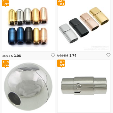
32
32
3.74
3.06
US$ 5.5
US$ 4.5
10
10