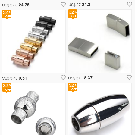
24.3
24.75
US$ 27
US$ 27.5
32
32
18.37
0.51
US$ 27
US$ 0.75
32
32