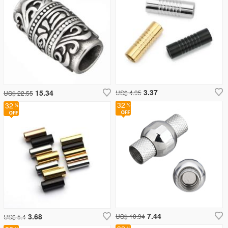
3.37
15.34
US$ 4.95
US$ 22.55
32
32
7.44
3.68
US$ 10.94
US$ 5.4