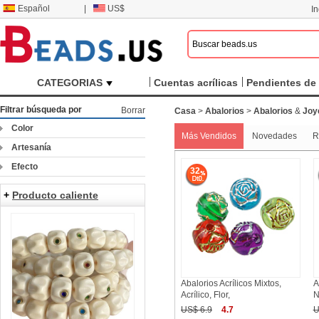
Español
|
US$
I
CATEGORIAS
Cuentas acrílicas
Pendientes de 
Filtrar búsqueda por
Borrar
Casa
>
Abalorios
>
Abalorios
&
Joye
Color
Más Vendidos
Novedades
R
Artesanía
Efecto
32
+
Producto caliente
Abalorios Acrílicos Mixtos,
A
Acrílico, Flor,
N
US$ 6.9
4.7
U