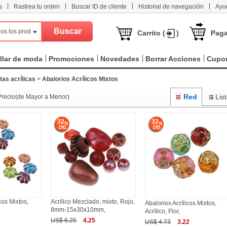
|
|
|
|
s
Rastrea tu orden
Buscar ID de cliente
Historial de navegación
Ayu
os los productos
Carrito (
)
Paga
llar de moda
Promociones
Novedades
Borrar Acciones
Cupo
as acrílicas
>
Abalorios Acrílicos Mixtos
Red
Lis
Precio(de Mayor a Menor)
32
32
cos Mixtos,
Acrílico Mezclado, mixto, Rojo,
Abalorios Acrílicos Mixtos,
8mm-15x30x10mm,
Acrílico, Flor,
US$ 6.25
4.25
US$ 4.73
3.22