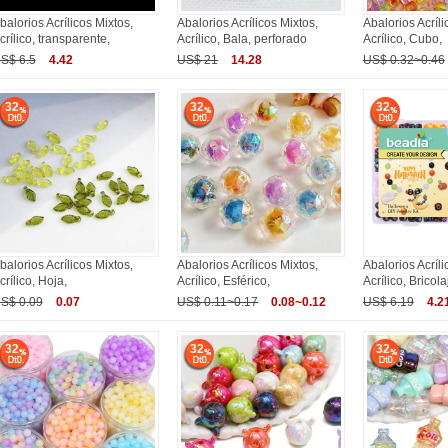
balorios Acrílicos Mixtos,
Abalorios Acrílicos Mixtos,
Abalorios Acríli
crílico, transparente,
Acrílico, Bala, perforado
Acrílico, Cubo,
S$ 6.5
4.42
US$ 21
14.28
US$ 0.32~0.46
32
32
32
balorios Acrílicos Mixtos,
Abalorios Acrílicos Mixtos,
Abalorios Acríli
crílico, Hoja,
Acrílico, Esférico,
Acrílico, Bricola
S$ 0.09
0.07
US$ 0.11~0.17
0.08~0.12
US$ 6.19
4.2
32
32
32