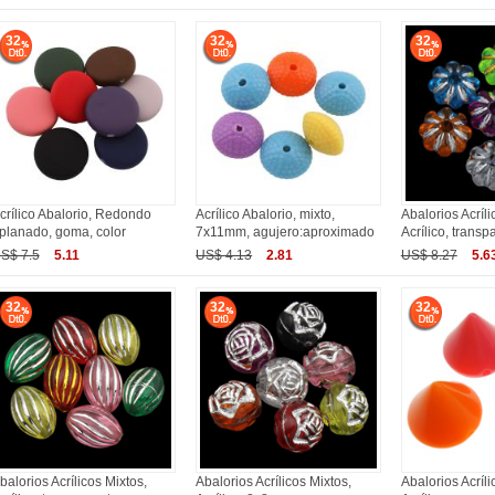
32
32
32
crílico Abalorio, Redondo
Acrílico Abalorio, mixto,
Abalorios Acríli
planado, goma, color
7x11mm, agujero:aproximado
Acrílico, transp
S$ 7.5
5.11
US$ 4.13
2.81
US$ 8.27
5.6
32
32
32
balorios Acrílicos Mixtos,
Abalorios Acrílicos Mixtos,
Abalorios Acríli