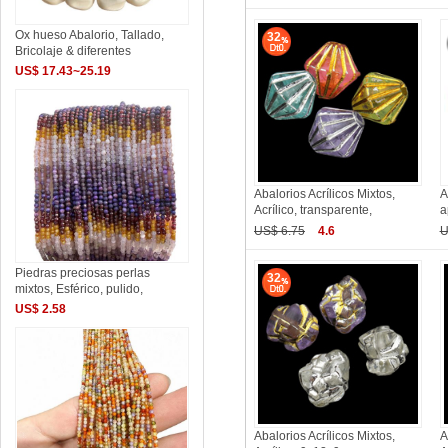
Ox hueso Abalorio, Tallado,
32
Bricolaje & diferentes
US$ 17.43~25.19
Abalorios Acrílicos Mixtos,
A
Acrílico, transparente,
a
US$ 6.75
4.6
U
Piedras preciosas perlas
32
mixtos, Esférico, pulido,
US$ 2.58
Abalorios Acrílicos Mixtos,
A