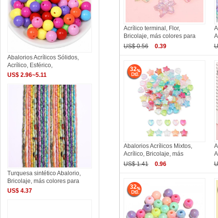
Acrílico terminal, Flor,
A
Bricolaje, más colores para
A
US$ 0.56
0.39
U
Abalorios Acrílicos Sólidos,
Acrílico, Esférico,
32
US$ 2.96~5.11
Abalorios Acrílicos Mixtos,
A
Acrílico, Bricolaje, más
A
US$ 1.41
0.96
U
Turquesa sintético Abalorio,
Bricolaje, más colores para
32
US$ 4.37