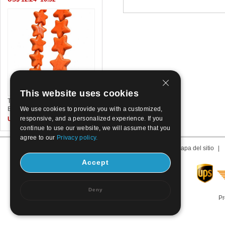
This website uses cookies
Turquesa sintético Abalorio,
We use cookies to provide you with a customized,
Estrella, Bricolaje &
responsive, and a personalized experience. If you
US$ 0.47~0.68
continue to use our website, we will assume that you
agree to our
Privacy policy.
Sobre nosotros
|
Contacto
|
Condiciones de Uso
|
Mapa del sitio
|
Accept
Deny
Pr