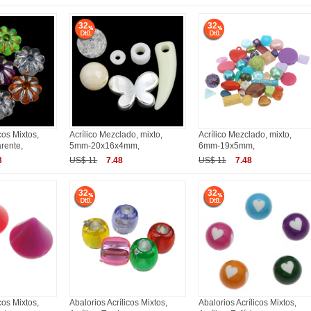
32
32
cos Mixtos,
Acrílico Mezclado, mixto,
Acrílico Mezclado, mixto,
arente,
5mm-20x16x4mm,
6mm-19x5mm,
3
US$ 11
7.48
US$ 11
7.48
32
32
cos Mixtos,
Abalorios Acrílicos Mixtos,
Abalorios Acrílicos Mixtos,