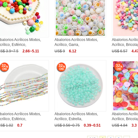
balorios Acrílicos Mixtos,
Abalorios Acrílicos Mixtos,
Abalorios Acríli
crílico, Esférico,
Acrílico, Garra,
Acrílico, Bricola
S$ 3.9~7.5
2.66~5.11
US$ 9
6.12
US$ 6.57
4.4
32
32
32
balorios Acrílicos Mixtos,
Abalorios Acrílicos Mixtos,
Abalorios Acríli
crílico, Esférico,
Acrílico, Estrella,
Acrílico, Bricola
S$ 1.02
0.7
US$ 0.56~0.75
0.39~0.51
US$ 4.84
3.3