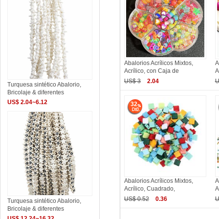
Abalorios Acrílicos Mixtos,
A
Acrílico, con Caja de
A
US$ 3
2.04
U
Turquesa sintético Abalorio,
Bricolaje & diferentes
US$ 2.04~6.12
32
Abalorios Acrílicos Mixtos,
A
Acrílico, Cuadrado,
A
US$ 0.52
0.36
U
Turquesa sintético Abalorio,
Bricolaje & diferentes
US$ 12.24~16.32