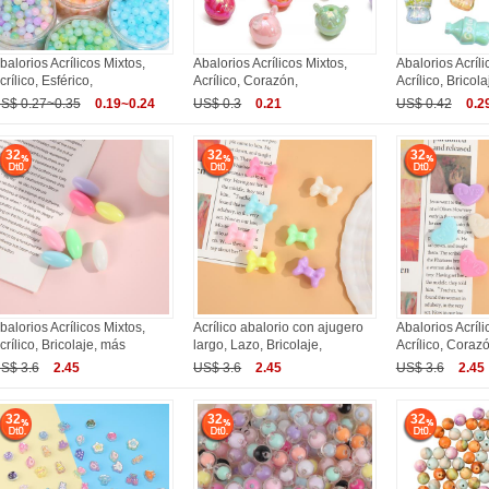
balorios Acrílicos Mixtos,
Abalorios Acrílicos Mixtos,
Abalorios Acríli
crílico, Esférico,
Acrílico, Corazón,
Acrílico, Bricol
S$ 0.27~0.35
0.19~0.24
US$ 0.3
0.21
US$ 0.42
0.2
32
32
32
balorios Acrílicos Mixtos,
Acrílico abalorio con ajugero
Abalorios Acríli
crílico, Bricolaje, más
largo, Lazo, Bricolaje,
Acrílico, Coraz
S$ 3.6
2.45
US$ 3.6
2.45
US$ 3.6
2.45
32
32
32