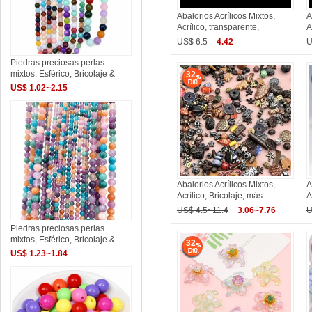
Abalorios Acrílicos Mixtos,
A
Acrílico, transparente,
A
US$ 6.5
4.42
U
Piedras preciosas perlas
mixtos, Esférico, Bricolaje &
32
US$ 1.02~2.15
Abalorios Acrílicos Mixtos,
A
Acrílico, Bricolaje, más
A
US$ 4.5~11.4
3.06~7.76
U
Piedras preciosas perlas
mixtos, Esférico, Bricolaje &
32
US$ 1.23~1.84