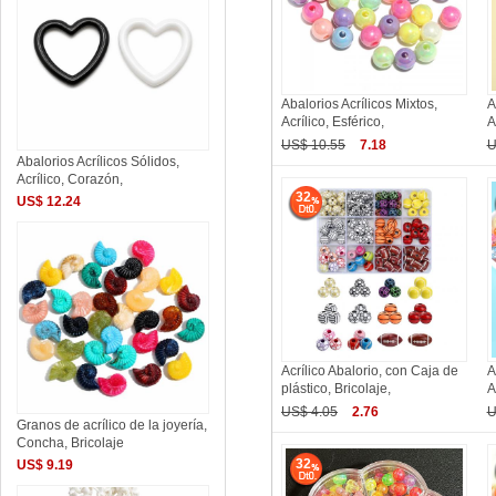
Abalorios Acrílicos Mixtos,
A
Acrílico, Esférico,
A
US$ 10.55
7.18
U
Abalorios Acrílicos Sólidos,
Acrílico, Corazón,
32
US$ 12.24
Acrílico Abalorio, con Caja de
A
plástico, Bricolaje,
A
US$ 4.05
2.76
U
Granos de acrílico de la joyería,
Concha, Bricolaje
32
US$ 9.19