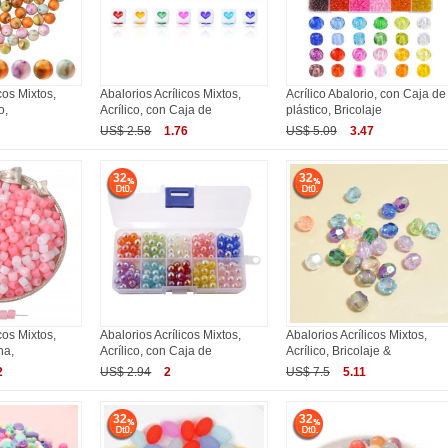
cos Mixtos,
Abalorios Acrílicos Mixtos,
Acrílico Abalorio, con Caja de
o,
Acrílico, con Caja de
plástico, Bricolaje
US$ 2.58
1.76
US$ 5.09
3.47
32
32
cos Mixtos,
Abalorios Acrílicos Mixtos,
Abalorios Acrílicos Mixtos,
na,
Acrílico, con Caja de
Acrílico, Bricolaje &
2
US$ 2.94
2
US$ 7.5
5.11
32
32