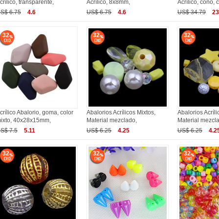
crílico, transparente,
Acrílico, 8x8mm,
Acrílico, cono, 
S$ 6.75
4.6
US$ 6.75
4.6
US$ 34.79
23
32
32
32
crílico Abalorio, goma, color
Abalorios Acrílicos Mixtos,
Abalorios Acríli
ixto, 40x28x15mm,
Material mezclado,
Material mezcl
S$ 7.5
5.11
US$ 6.25
4.25
US$ 6.25
4.2
32
32
32