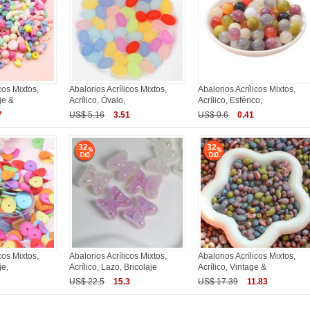
cos Mixtos,
Abalorios Acrílicos Mixtos,
Abalorios Acrílicos Mixtos,
je &
Acrílico, Óvalo,
Acrílico, Esférico,
7
US$ 5.16
3.51
US$ 0.6
0.41
32
32
cos Mixtos,
Abalorios Acrílicos Mixtos,
Abalorios Acrílicos Mixtos,
je,
Acrílico, Lazo, Bricolaje
Acrílico, Vintage &
US$ 22.5
15.3
US$ 17.39
11.83