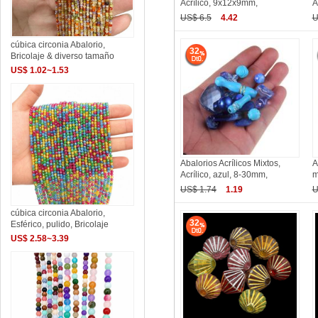
Acrílico, 9x12x9mm,
A
US$ 6.5
4.42
U
cúbica circonia Abalorio,
32
Bricolaje & diverso tamaño
US$ 1.02~1.53
Abalorios Acrílicos Mixtos,
A
Acrílico, azul, 8-30mm,
m
US$ 1.74
1.19
U
cúbica circonia Abalorio,
32
Esférico, pulido, Bricolaje
US$ 2.58~3.39