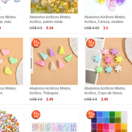
cos Mixtos,
Abalorios Acrílicos Mixtos,
Abalorios Acrílicos Mixtos,
aje, más
Acrílico, patrón mixto
Acrílico, Cereza, moldeo
9
US$ 0.5
0.34
US$ 4.55
3.1
32
32
cos Mixtos,
Abalorios Acrílicos Mixtos,
Abalorios Acrílicos Mixtos,
ón,
Acrílico, Triángulo,
Acrílico, Copo de Nieve,
US$ 3.6
2.45
US$ 3.6
2.45
32
32