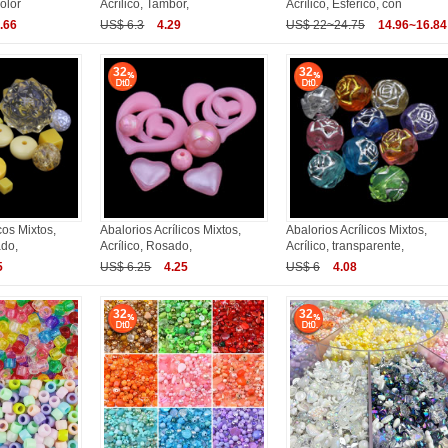
color
Acrílico, Tambor,
Acrílico, Esférico, con
.66
US$ 6.3
4.29
US$ 22~24.75
14.96~16.84
32
32
cos Mixtos,
Abalorios Acrílicos Mixtos,
Abalorios Acrílicos Mixtos,
ado,
Acrílico, Rosado,
Acrílico, transparente,
5
US$ 6.25
4.25
US$ 6
4.08
32
32