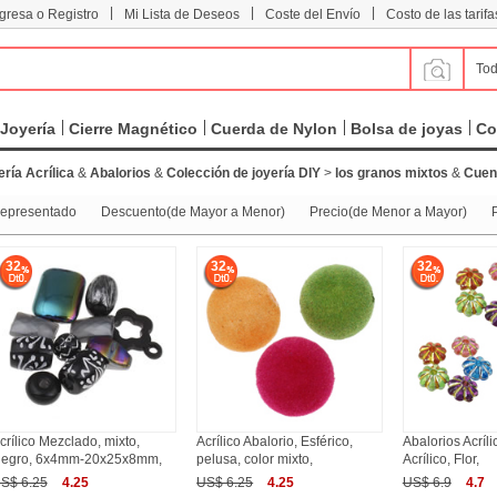
|
|
|
ngresa o Registro
Mi Lista de Deseos
Coste del Envío
Costo de las tarifa
Tod
Joyería
Cierre Magnético
Cuerda de Nylon
Bolsa de joyas
Co
ría Acrílica
&
Abalorios
&
Colección de joyería DIY
>
los granos mixtos
&
Cuent
epresentado
Descuento(de Mayor a Menor)
Precio(de Menor a Mayor)
32
32
32
crílico Mezclado, mixto,
Acrílico Abalorio, Esférico,
Abalorios Acríli
egro, 6x4mm-20x25x8mm,
pelusa, color mixto,
Acrílico, Flor,
S$ 6.25
4.25
US$ 6.25
4.25
US$ 6.9
4.7