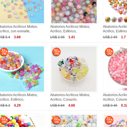
balorios Acrílicos Mixtos,
Abalorios Acrílicos Mixtos,
Abalorios Acríli
crílico, con esmalte,
Acrílico, Esférico,
Acrílico, Esféric
S$ 5.4
3.68
US$ 2.06
1.41
US$ 2.49
1.7
32
32
32
balorios Acrílicos Mixtos,
Abalorios Acrílicos Mixtos,
Abalorios Acríli
crílico, Esférico,
Acrílico, Corazón,
Acrílico, Colum
S$ 6.3
4.29
US$ 6.84
4.66
US$ 0.46
0.3
32
32
32