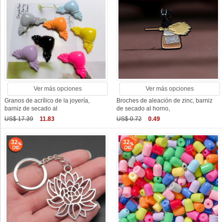
Ver más opciones
Ver más opciones
Granos de acrílico de la joyería,
Broches de aleación de zinc, barniz
barniz de secado al
de secado al horno,
US$ 17.39
11.83
US$ 0.72
0.49
32
32