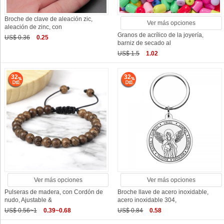
Broche de clave de aleación zic,
Ver más opciones
aleación de zinc, con
Granos de acrílico de la joyería,
US$ 0.36
0.25
barniz de secado al
US$ 1.5
1.02
32
32
Ver más opciones
Ver más opciones
Pulseras de madera, con Cordón de
Broche llave de acero inoxidable,
nudo, Ajustable &
acero inoxidable 304,
US$ 0.56~1
0.39~0.68
US$ 0.84
0.58