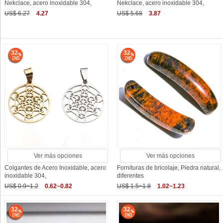
Nekclace, acero inoxidable 304,
Nekclace, acero inoxidable 304,
US$ 6.27
4.27
US$ 5.68
3.87
32
32
Ver más opciones
Ver más opciones
Colgantes de Acero Inoxidable, acero
Fornituras de bricolaje, Piedra natural,
inoxidable 304,
diferentes
US$ 0.9~1.2
0.62~0.82
US$ 1.5~1.8
1.02~1.23
32
32