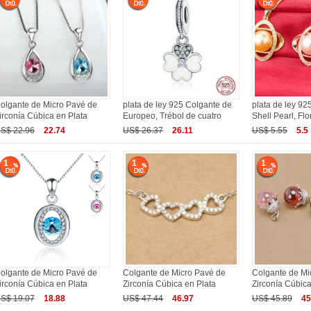
olgante de Micro Pavé de
plata de ley 925 Colgante de
plata de ley 92
irconía Cúbica en Plata
Europeo, Trébol de cuatro
Shell Pearl, Flor
S$ 22.96
22.74
US$ 26.37
26.11
US$ 5.55
5.5
1
1
1
olgante de Micro Pavé de
Colgante de Micro Pavé de
Colgante de Mi
irconía Cúbica en Plata
Zirconía Cúbica en Plata
Zirconía Cúbica
S$ 19.07
18.88
US$ 47.44
46.97
US$ 45.89
45