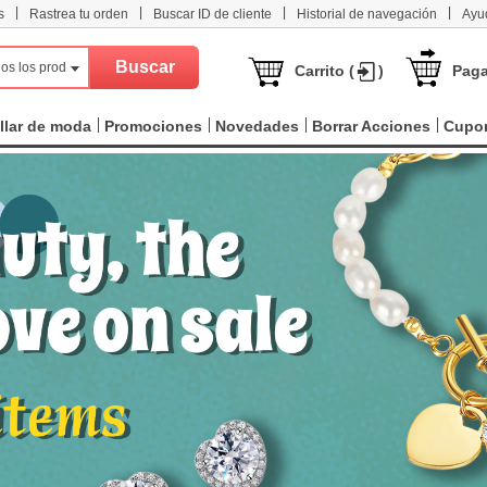
|
|
|
|
s
Rastrea tu orden
Buscar ID de cliente
Historial de navegación
Ayu
os los productos
Carrito (
)
Paga
llar de moda
Promociones
Novedades
Borrar Acciones
Cupo