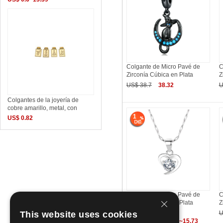
Colgante de Micro Pavé de
C
Zirconía Cúbica en Plata
Z
US$ 38.7
38.32
U
Colgantes de la joyería de
cobre amarillo, metal, con
1
US$ 0.82
Colgante de Micro Pavé de
C
Zirconía Cúbica en Plata
Z
This website uses cookies
US$
U
14.6~15.88
14.46~15.73