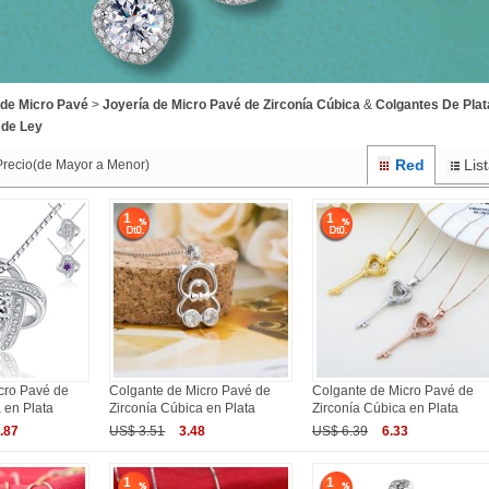
 de Micro Pavé
>
Joyería de Micro Pavé de Zirconía Cúbica
&
Colgantes De Plat
 de Ley
Red
Lis
Precio(de Mayor a Menor)
1
1
cro Pavé de
Colgante de Micro Pavé de
Colgante de Micro Pavé de
 en Plata
Zirconía Cúbica en Plata
Zirconía Cúbica en Plata
.87
US$ 3.51
3.48
US$ 6.39
6.33
1
1