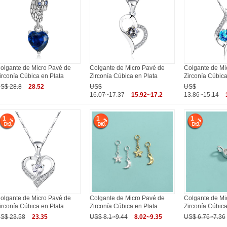
olgante de Micro Pavé de
Colgante de Micro Pavé de
Colgante de Mi
irconía Cúbica en Plata
Zirconía Cúbica en Plata
Zirconía Cúbica
S$ 28.8
28.52
US$
US$
16.07~17.37
15.92~17.2
13.86~15.14
1
1
1
olgante de Micro Pavé de
Colgante de Micro Pavé de
Colgante de Mi
irconía Cúbica en Plata
Zirconía Cúbica en Plata
Zirconía Cúbica
S$ 23.58
23.35
US$ 8.1~9.44
8.02~9.35
US$ 6.76~7.36