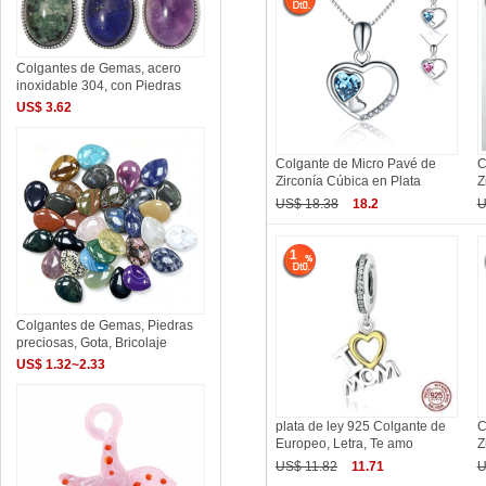
Colgantes de Gemas, acero
inoxidable 304, con Piedras
US$ 3.62
Colgante de Micro Pavé de
C
Zirconía Cúbica en Plata
Z
US$ 18.38
18.2
U
1
Colgantes de Gemas, Piedras
preciosas, Gota, Bricolaje
US$ 1.32~2.33
plata de ley 925 Colgante de
C
Europeo, Letra, Te amo
Z
US$ 11.82
11.71
U