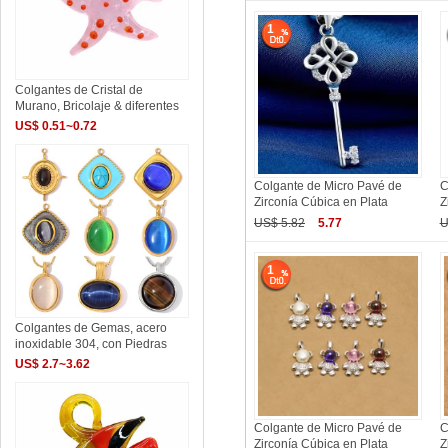
1
Colgantes de Cristal de
Murano, Bricolaje & diferentes
US$ 0.51~0.72
Colgante de Micro Pavé de
C
Zirconía Cúbica en Plata
Z
US$ 5.82
5.77
U
1
Colgantes de Gemas, acero
inoxidable 304, con Piedras
US$ 2.7~3.62
Colgante de Micro Pavé de
C
Zirconía Cúbica en Plata
Z