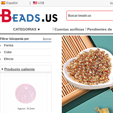
Español
|
US$
I
CATEGORIAS
Cuentas acrílicas
Pendientes de 
Filtrar búsqueda por
Borrar
Forma
Color
Efecto
+
Producto caliente