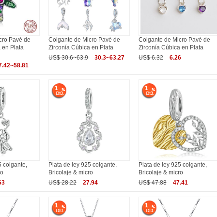
cro Pavé de
Colgante de Micro Pavé de
Colgante de Micro Pavé de
 en Plata
Zirconía Cúbica en Plata
Zirconía Cúbica en Plata
US$ 30.6~63.9
30.3~63.27
US$ 6.32
6.26
7.42~58.81
1
1
5 colgante,
Plata de ley 925 colgante,
Plata de ley 925 colgante,
ro
Bricolaje & micro
Bricolaje & micro
63
US$ 28.22
27.94
US$ 47.88
47.41
1
1