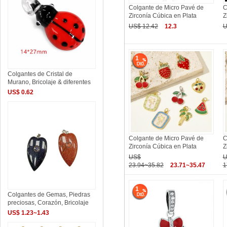
Colgante de Micro Pavé de
C
Zirconía Cúbica en Plata
Z
US$ 12.42
12.3
U
1
Colgantes de Cristal de
Murano, Bricolaje & diferentes
US$ 0.62
Colgante de Micro Pavé de
C
Zirconía Cúbica en Plata
Z
US$
U
23.94~35.82
23.71~35.47
1
1
Colgantes de Gemas, Piedras
preciosas, Corazón, Bricolaje
US$ 1.23~1.43