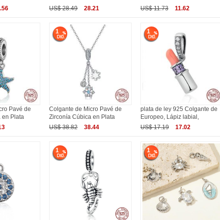
.56
US$ 28.49
28.21
US$ 11.73
11.62
1
1
cro Pavé de
Colgante de Micro Pavé de
plata de ley 925 Colgante de
 en Plata
Zirconía Cúbica en Plata
Europeo, Lápiz labial,
13
US$ 38.82
38.44
US$ 17.19
17.02
1
1