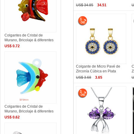
US$ 34.85
34.51
U
1
Colgantes de Cristal de
Murano, Bricolaje & diferentes
US$ 0.72
Colgante de Micro Pavé de
C
Zirconía Cúbica en Plata
Z
US$ 3.68
3.65
U
1
Colgantes de Cristal de
Murano, Bricolaje & diferentes
US$ 0.62