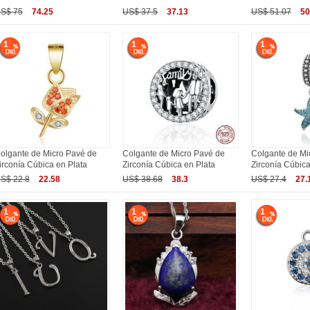
S$ 75
74.25
US$ 37.5
37.13
US$ 51.07
50
1
1
1
olgante de Micro Pavé de
Colgante de Micro Pavé de
Colgante de Mi
irconía Cúbica en Plata
Zirconía Cúbica en Plata
Zirconía Cúbica
S$ 22.8
22.58
US$ 38.68
38.3
US$ 27.4
27.
1
1
1