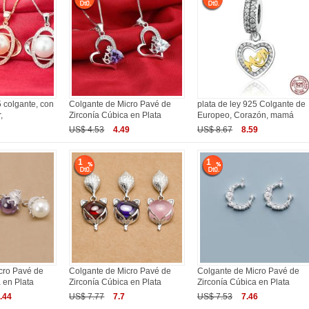
5 colgante, con
Colgante de Micro Pavé de
plata de ley 925 Colgante de
,
Zirconía Cúbica en Plata
Europeo, Corazón, mamá
US$ 4.53
4.49
US$ 8.67
8.59
1
1
cro Pavé de
Colgante de Micro Pavé de
Colgante de Micro Pavé de
 en Plata
Zirconía Cúbica en Plata
Zirconía Cúbica en Plata
.44
US$ 7.77
7.7
US$ 7.53
7.46