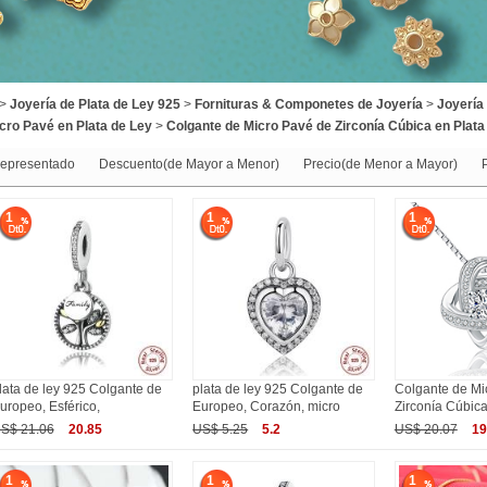
>
Joyería de Plata de Ley 925
>
Fornituras & Componetes de Joyería
>
Joyería
cro Pavé en Plata de Ley
>
Colgante de Micro Pavé de Zirconía Cúbica en Plata
epresentado
Descuento(de Mayor a Menor)
Precio(de Menor a Mayor)
1
1
1
lata de ley 925 Colgante de
plata de ley 925 Colgante de
Colgante de Mi
uropeo, Esférico,
Europeo, Corazón, micro
Zirconía Cúbica
S$ 21.06
20.85
US$ 5.25
5.2
US$ 20.07
19
1
1
1