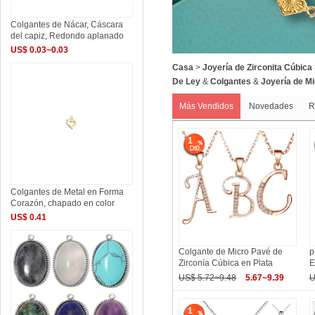
Colgantes de Nácar, Cáscara
del capiz, Redondo aplanado
US$ 0.03~0.03
Casa
>
Joyería de Zirconita Cúbica
De Ley
&
Colgantes
&
Joyería de Mi
Más Vendidos
Novedades
R
1
Colgantes de Metal en Forma
Corazón, chapado en color
US$ 0.41
Colgante de Micro Pavé de
p
Zirconía Cúbica en Plata
E
US$ 5.72~9.48
5.67~9.39
U
1