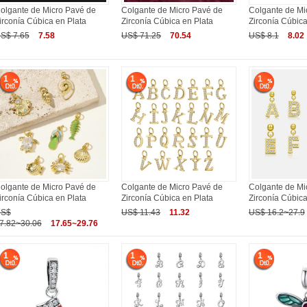
olgante de Micro Pavé de
Colgante de Micro Pavé de
Colgante de Mi
irconía Cúbica en Plata
Zirconía Cúbica en Plata
Zirconía Cúbica
S$ 7.65
7.58
US$ 71.25
70.54
US$ 8.1
8.02
1
1
1
olgante de Micro Pavé de
Colgante de Micro Pavé de
Colgante de Mi
irconía Cúbica en Plata
Zirconía Cúbica en Plata
Zirconía Cúbica
S$
US$ 11.43
11.32
US$ 16.2~27.9
7.82~30.06
17.65~29.76
1
1
1