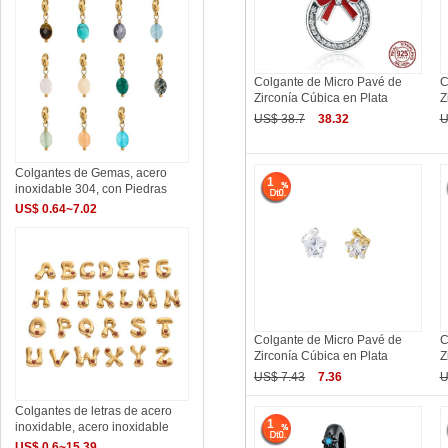
Colgante de Micro Pavé de
C
Zirconía Cúbica en Plata
Z
US$ 38.7
38.32
U
Colgantes de Gemas, acero
1
inoxidable 304, con Piedras
US$ 0.64~7.02
Colgante de Micro Pavé de
C
Zirconía Cúbica en Plata
Z
US$ 7.43
7.36
U
Colgantes de letras de acero
1
inoxidable, acero inoxidable
US$ 0.6~15.39