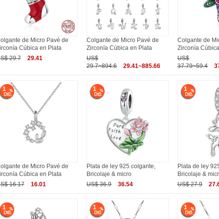
olgante de Micro Pavé de
Colgante de Micro Pavé de
Colgante de Mi
irconía Cúbica en Plata
Zirconía Cúbica en Plata
Zirconía Cúbica
S$ 29.7
29.41
US$
US$
29.7~894.6
29.41~885.66
37.79~59.4
3
1
1
1
olgante de Micro Pavé de
Plata de ley 925 colgante,
Plata de ley 92
irconía Cúbica en Plata
Bricolaje & micro
Bricolaje & mic
S$ 16.17
16.01
US$ 36.9
36.54
US$ 27.9
27.
1
1
1