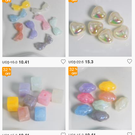
15.3
10.41
US$ 22.5
US$ 15.3
32
32
10.41
10.41
US$ 15.3