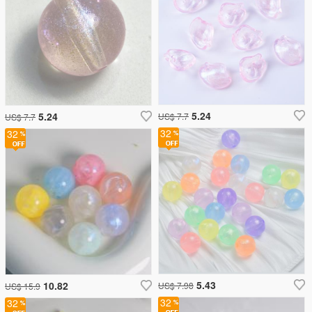
5.24
5.24
US$ 7.7
US$ 7.7
32
32
5.43
10.82
US$ 7.98
US$ 15.9
32
32