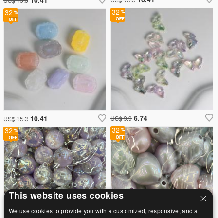
US$ 15.3
32
32
6.74
10.41
US$ 9.9
US$ 15.3
32
32
This website uses cookies
We use cookies to provide you with a customized, responsive, and a