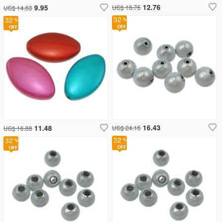
12.76
9.95
US$ 18.75
US$ 14.63
32
32
16.43
11.48
US$ 24.15
US$ 16.88
32
32