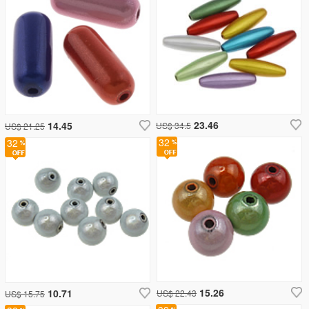
23.46
14.45
US$ 34.5
US$ 21.25
32
32
15.26
10.71
US$ 22.43
US$ 15.75