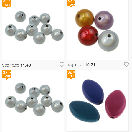
32
32
10.71
11.48
US$ 15.75
US$ 16.88
32
32