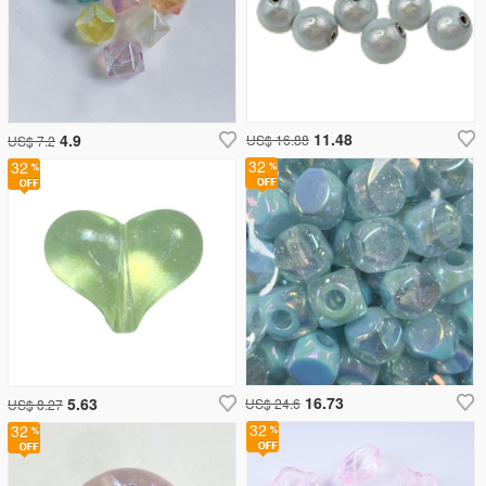
11.48
4.9
US$ 16.88
US$ 7.2
32
32
16.73
5.63
US$ 24.6
US$ 8.27
32
32