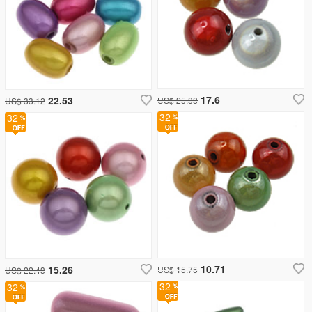
17.6
22.53
US$ 25.88
US$ 33.12
32
32
10.71
15.26
US$ 15.75
US$ 22.43
32
32