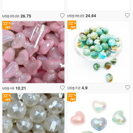
24.64
26.75
US$ 36.23
US$ 39.33
32
32
4.9
10.21
US$ 7.2
US$ 15
32
32