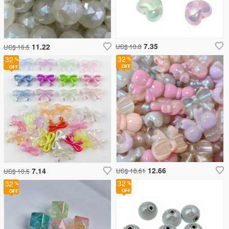
7.35
11.22
US$ 10.8
US$ 16.5
32
32
12.66
7.14
US$ 18.61
US$ 10.5
32
32