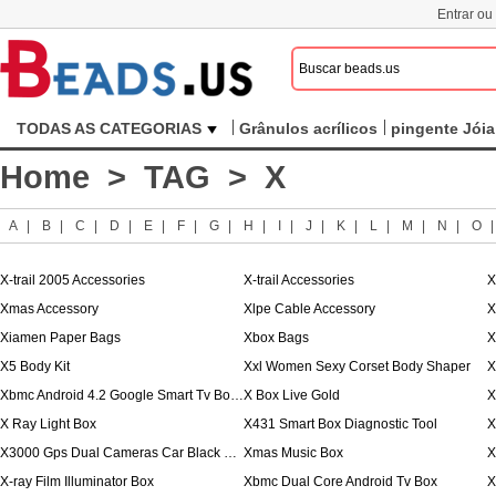
Entrar ou
TODAS AS CATEGORIAS
Grânulos acrílicos
pingente Jóia
Home
>
TAG
> X
A
|
B
|
C
|
D
|
E
|
F
|
G
|
H
|
I
|
J
|
K
|
L
|
M
|
N
|
O
X-trail 2005 Accessories
X-trail Accessories
X
Xmas Accessory
Xlpe Cable Accessory
X
Xiamen Paper Bags
Xbox Bags
X
X5 Body Kit
Xxl Women Sexy Corset Body Shaper
Xbmc Android 4.2 Google Smart Tv Box Dual Core
X Box Live Gold
X
X Ray Light Box
X431 Smart Box Diagnostic Tool
X
X3000 Gps Dual Cameras Car Black Box
Xmas Music Box
X
X-ray Film Illuminator Box
Xbmc Dual Core Android Tv Box
X