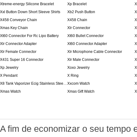
Xtreme-energy Silicone Bracelet
Xp Bracelet
X
Xxl Button Down Short Sleeve Shirts
Xb2 Push Button
X
X458 Conveyor Chain
X458 Chain
X
Xmas Key Chain
Xlr Connector
X
Xt60 Connector For Rc Lipo Battery
Xt60 Bullet Connector
X
Xlr Connector Adapter
Xt60 Connector Adapter
X
Xlr Female Connector
Xlr Microphone Cable Connector
X
X431 Super 16 Connector
Xlr Male Connector
X
Xp Jewelry
Xoxo Jewelry
X
X Pendant
X Ring
X
X8 Tank Vaporizer Ecig Stainless Steel Drip Tips
Xxcom Watch
X
Xmas Watch
Xmas Gift Watch
X
A fim de economizar o seu tempo e