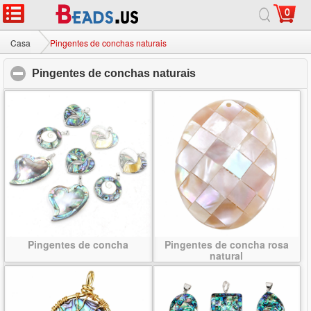
0
Casa
|
Sobre
|
Contate-nos
|
Site completo
© 2026 Milky Way jóias Ltd. Todos os direitos reservados.
Casa
Pingentes de conchas naturais
Pingentes de conchas naturais
click to collapse cont
Pingentes de concha
Pingentes de concha rosa
natural