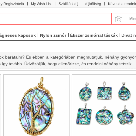
|
|
|
|
y Regisztráció
My Wish List
Szállítási díj
díjköltség
Kövesd a rendel
Min
ágneses kapcsok
Nylon zsinór
Ékszer zsinórral táskák
Divat 
k barátaim? És ebben a kategóriában megmutatjuk, néhány gyönyörű 
így tovább. Üdvözöljük, hogy ellenőrizze, és rendelni néhány tetszik.