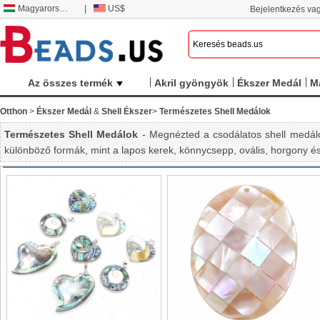
Magyarország
|
US$
Bejelentkezés vag
Az összes termék
Akril gyöngyök
Ékszer Medál
M
Otthon
>
Ékszer Medál
&
Shell Ékszer
>
Természetes Shell Medálok
Természetes Shell Medálok
- Megnézted a csodálatos shell medálo
különböző formák, mint a lapos kerek, könnycsepp, ovális, horgony és 