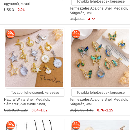
További lehetőségek keresése
egynemű, kevert
Természetes Abalone Shell Medálok,
US$ 3
2.04
Sárgaréz, -val
US$ 6.93
4.72
20
20
További lehetőségek keresése
További lehetőségek keresése
Natural White Shell Medálok,
Természetes Abalone Shell Medálok,
Sárgaréz, -val White Shell,
Sárgaréz, -val
US$ 0.79~1.27
0.64~1.02
US$ 0.95~1.43
0.76~1.15
32
32