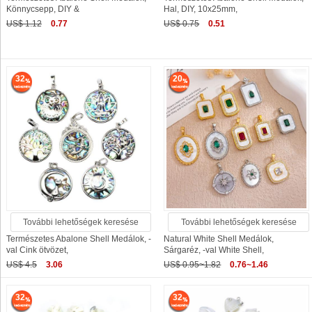
Könnycsepp, DIY &
Hal, DIY, 10x25mm,
US$ 1.12
0.77
US$ 0.75
0.51
32
20
További lehetőségek keresése
További lehetőségek keresése
Természetes Abalone Shell Medálok, -
Natural White Shell Medálok,
val Cink ötvözet,
Sárgaréz, -val White Shell,
US$ 4.5
3.06
US$ 0.95~1.82
0.76~1.46
32
32