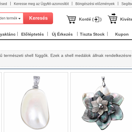
|
|
|
ésed
Keresse meg az Ügyfél-azonosítót
Böngészési előzmények
Segíts
den termék
Kordé (
)
Kivét
nyaklánc
Előléptetés
Új Érkezés
Tiszta Stock
Kupon
természeti shell függők. Ezek a shell medálok állnak rendelkezésre