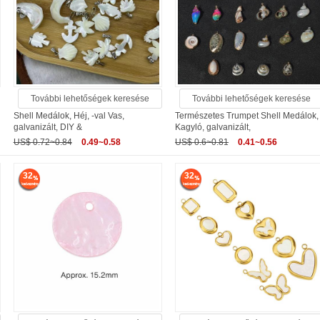
További lehetőségek keresése
További lehetőségek keresése
Shell Medálok, Héj, -val Vas,
Természetes Trumpet Shell Medálok,
galvanizált, DIY &
Kagyló, galvanizált,
US$ 0.72~0.84
0.49~0.58
US$ 0.6~0.81
0.41~0.56
32
32