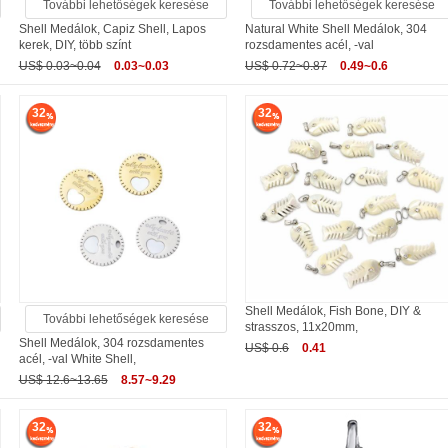
További lehetőségek keresése
További lehetőségek keresése
Shell Medálok, Capiz Shell, Lapos
Natural White Shell Medálok, 304
kerek, DIY, több színt
rozsdamentes acél, -val
US$ 0.03~0.04
0.03~0.03
US$ 0.72~0.87
0.49~0.6
32
32
Shell Medálok, Fish Bone, DIY &
További lehetőségek keresése
strasszos, 11x20mm,
Shell Medálok, 304 rozsdamentes
US$ 0.6
0.41
acél, -val White Shell,
US$ 12.6~13.65
8.57~9.29
32
32