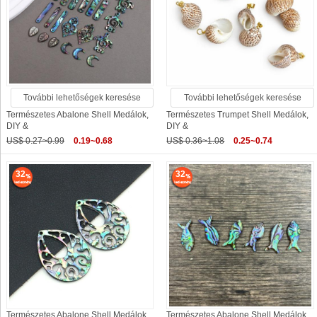
További lehetőségek keresése
További lehetőségek keresése
Természetes Abalone Shell Medálok,
Természetes Trumpet Shell Medálok,
DIY &
DIY &
US$ 0.27~0.99
0.19~0.68
US$ 0.36~1.08
0.25~0.74
32
32
Természetes Abalone Shell Medálok,
Természetes Abalone Shell Medálok,