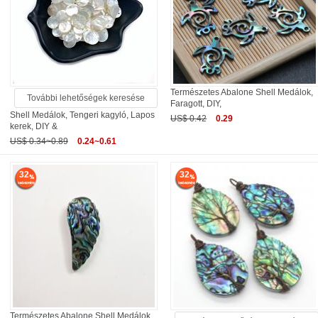
Természetes Abalone Shell Medálok,
További lehetőségek keresése
Faragott, DIY,
Shell Medálok, Tengeri kagyló, Lapos
US$ 0.42
0.29
kerek, DIY &
US$ 0.34~0.89
0.24~0.61
32
32
Természetes Abalone Shell Medálok,