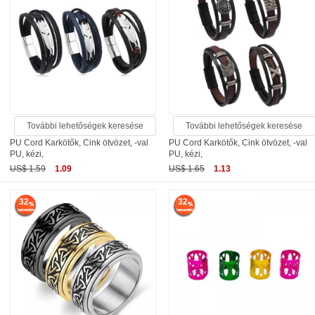
További lehetőségek keresése
További lehetőségek keresése
PU Cord Karkötők, Cink ötvözet, -val
PU Cord Karkötők, Cink ötvözet, -val
PU, kézi,
PU, kézi,
US$ 1.59
1.09
US$ 1.65
1.13
32
32