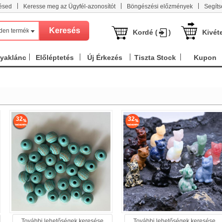
|
|
|
ésed
Keresse meg az Ügyfél-azonosítót
Böngészési előzmények
Segíts
den termék
Kordé (
)
Kivét
nyaklánc
Előléptetés
Új Érkezés
Tiszta Stock
Kupon
32
32
További lehetőségek keresése
További lehetőségek keresése