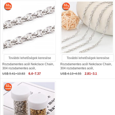
32
32
További lehetőségek keresése
További lehetőségek keresése
Rozsdamentes acél Nekclace Chain,
Rozsdamentes acél Nekclace Chain,
304 rozsdamentes acél,
304 rozsdamentes acél,
US$ 9.41~10.83
6.4~7.37
US$ 4.13~4.55
2.81~3.1
32