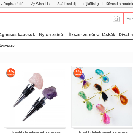
|
|
|
|
y Regisztráció
My Wish List
Szállítási díj
díjköltség
Kövesd a rendel
Min
ágneses kapcsok
Nylon zsinór
Ékszer zsinórral táskák
Divat 
 ékszerek
32
32
További lehetőségek keresése
További lehetőségek keresése