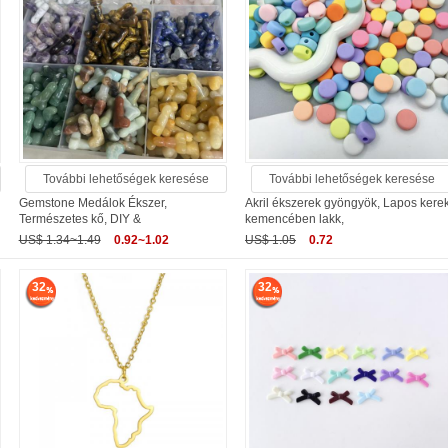
További lehetőségek keresése
További lehetőségek keresése
Gemstone Medálok Ékszer,
Akril ékszerek gyöngyök, Lapos kerek
Természetes kő, DIY &
kemencében lakk,
US$ 1.34~1.49
0.92~1.02
US$ 1.05
0.72
32
32