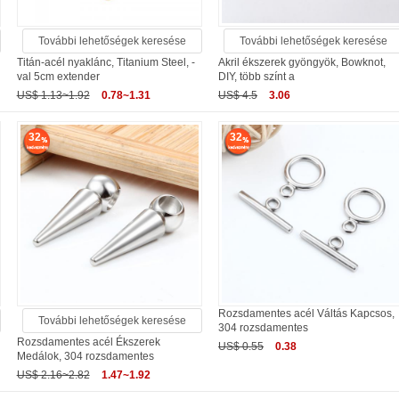
További lehetőségek keresése
További lehetőségek keresése
Titán-acél nyaklánc, Titanium Steel, -
Akril ékszerek gyöngyök, Bowknot,
val 5cm extender
DIY, több színt a
US$ 1.13~1.92
0.78~1.31
US$ 4.5
3.06
32
32
Rozsdamentes acél Váltás Kapcsos,
További lehetőségek keresése
304 rozsdamentes
Rozsdamentes acél Ékszerek
US$ 0.55
0.38
Medálok, 304 rozsdamentes
US$ 2.16~2.82
1.47~1.92