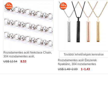
32
32
Rozsdamentes acél Nekclace Chain,
További lehetőségek keresése
304 rozsdamentes acél,
Rozsdamentes acél Ékszerek
US$ 12.54
8.53
Nyaklánc, 304 rozsdamentes
US$ 1.46~2.09
1~1.43