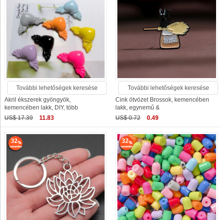
További lehetőségek keresése
További lehetőségek keresése
Akril ékszerek gyöngyök,
Cink ötvözet Brossok, kemencében
kemencében lakk, DIY, több
lakk, egynemű &
US$ 17.39
11.83
US$ 0.72
0.49
32
32