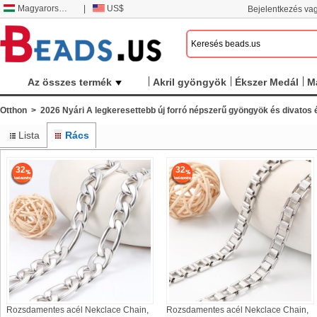
Magyarország
|
US$
Bejelentkezés vag
Az összes termék
Akril gyöngyök
Ékszer Medál
M
Otthon
>
2026 Nyári A legkeresettebb új forró népszerű gyöngyök és divatos
Lista
Rács
32
32
Rozsdamentes acél Nekclace Chain,
Rozsdamentes acél Nekclace Chain,