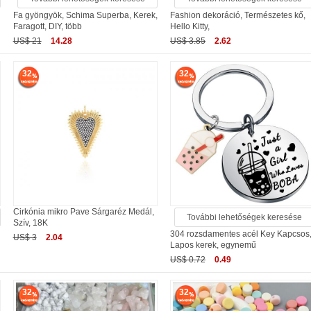
Fa gyöngyök, Schima Superba, Kerek,
Fashion dekoráció, Természetes kő,
Faragott, DIY, több
Hello Kitty,
US$ 21
14.28
US$ 3.85
2.62
32
32
Cirkónia mikro Pave Sárgaréz Medál,
További lehetőségek keresése
Szív, 18K
304 rozsdamentes acél Key Kapcsos
US$ 3
2.04
Lapos kerek, egynemű
US$ 0.72
0.49
32
32