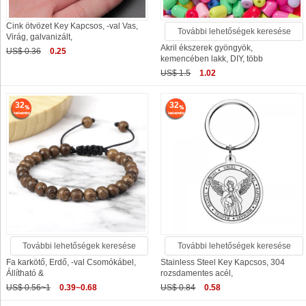
Cink ötvözet Key Kapcsos, -val Vas,
További lehetőségek keresése
Virág, galvanizált,
Akril ékszerek gyöngyök,
US$ 0.36
0.25
kemencében lakk, DIY, több
US$ 1.5
1.02
32
32
További lehetőségek keresése
További lehetőségek keresése
Fa karkötő, Erdő, -val Csomókábel,
Stainless Steel Key Kapcsos, 304
Állítható &
rozsdamentes acél,
US$ 0.56~1
0.39~0.68
US$ 0.84
0.58