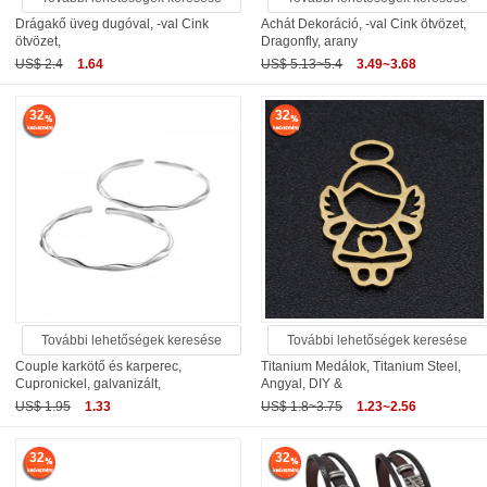
Drágakő üveg dugóval, -val Cink
Achát Dekoráció, -val Cink ötvözet,
ötvözet,
Dragonfly, arany
US$ 2.4
1.64
US$ 5.13~5.4
3.49~3.68
32
32
További lehetőségek keresése
További lehetőségek keresése
Couple karkötő és karperec,
Titanium Medálok, Titanium Steel,
Cupronickel, galvanizált,
Angyal, DIY &
US$ 1.95
1.33
US$ 1.8~3.75
1.23~2.56
32
32