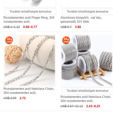
További lehetőségek keresése
További lehetőségek keresése
Rozsdamentes acél Finger Ring, 304
Alumínium közgyűrű, -val Vas,
rozsdamentes acél,
galvanizált, DIY, több
US$ 1~1.12
0.68~0.77
US$ 5.7
3.88
32
32
Rozsdamentes acél Nekclace Chain,
További lehetőségek keresése
304 rozsdamentes acél,
Rozsdamentes acél Nekclace Chain,
US$ 3.99
2.72
304 rozsdamentes acél,
US$ 3.57~12.12
2.43~8.25