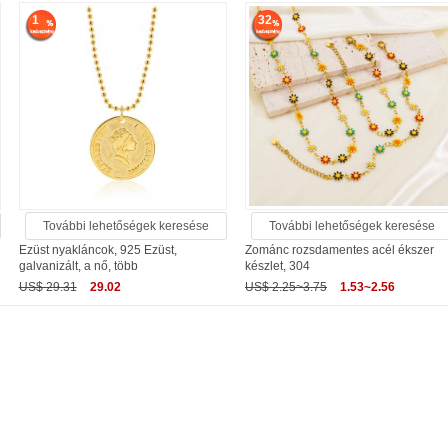
1
32
További lehetőségek keresése
További lehetőségek keresése
Ezüst nyakláncok, 925 Ezüst,
Zománc rozsdamentes acél ékszer
galvanizált, a nő, több
készlet, 304
US$ 29.31
29.02
US$ 2.25~3.75
1.53~2.56