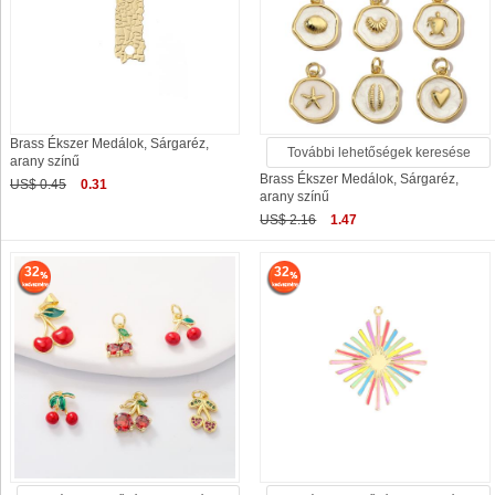
Brass Ékszer Medálok, Sárgaréz,
További lehetőségek keresése
arany színű
Brass Ékszer Medálok, Sárgaréz,
US$ 0.45
0.31
arany színű
US$ 2.16
1.47
32
32