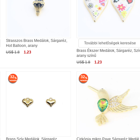
Strasszos Brass Medálok, Sárgaréz,
További lehetőségek keresése
Hot Balloon, arany
Brass Ékszer Medálok, Sárgaréz, Szív
US$ 1.8
1.23
arany színű
US$ 1.8
1.23
32
32
Brass Szív Medálok, Sárgaréz,
Cirkónia mikro Pave Sárgaréz Medál