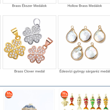
Brass Ékszer Medálok
Hollow Brass Medálok
Brass Clover medál
Édesvízi gyöngy sárgaréz medál
32
32