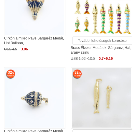
Cirkónia mikro Pave Sárgaréz Medál,
További lehetőségek keresése
Hot Balloon,
Brass Ékszer Medálok, Sárgaréz, Hal,
US$ 4.5
3.06
arany színű
US$ 1.02~13.5
0.7~9.19
32
32
Cirkónia mikro Pave Sárgaréz Medál,