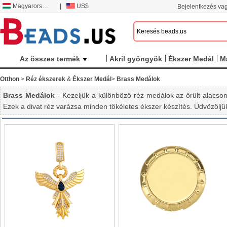
Magyarország
|
US$
Bejelentkezés vag
Az összes termék
Akril gyöngyök
Ékszer Medál
M
Otthon
>
Réz ékszerek
&
Ékszer Medál
>
Brass Medálok
Brass Medálok
- Kezeljük a különböző réz medálok az őrült alacso
Ezek a divat réz varázsa minden tökéletes ékszer készítés. Üdvözöljük,