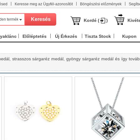
|
|
|
ésed
Keresse meg az Ügyfél-azonosítót
Böngészési előzmények
Segíts
den termék
Kordé (
)
Kivét
nyaklánc
Előléptetés
Új Érkezés
Tiszta Stock
Kupon
medál, strasszos sárgaréz medál, gyöngy sárgaréz medál és így továb