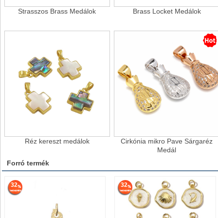
Strasszos Brass Medálok
Brass Locket Medálok
Réz kereszt medálok
Cirkónia mikro Pave Sárgaréz
Medál
Forró termék
32
32