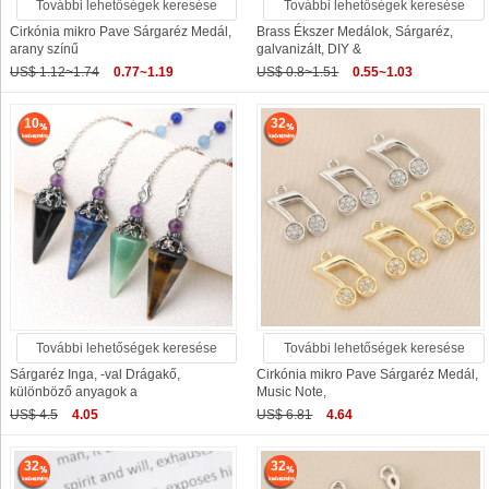
További lehetőségek keresése
További lehetőségek keresése
Cirkónia mikro Pave Sárgaréz Medál,
Brass Ékszer Medálok, Sárgaréz,
arany színű
galvanizált, DIY &
US$ 1.12~1.74
0.77~1.19
US$ 0.8~1.51
0.55~1.03
10
32
További lehetőségek keresése
További lehetőségek keresése
Sárgaréz Inga, -val Drágakő,
Cirkónia mikro Pave Sárgaréz Medál,
különböző anyagok a
Music Note,
US$ 4.5
4.05
US$ 6.81
4.64
32
32