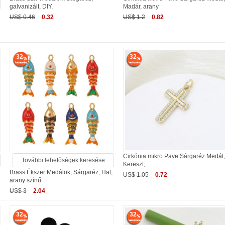
galvanizált, DIY,
Madár, arany
US$ 0.46
0.32
US$ 1.2
0.82
32
32
Cirkónia mikro Pave Sárgaréz Medál
További lehetőségek keresése
Kereszt,
Brass Ékszer Medálok, Sárgaréz, Hal,
US$ 1.05
0.72
arany színű
US$ 3
2.04
32
32