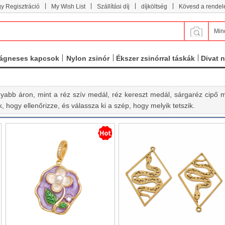
|
|
|
|
y Regisztráció
My Wish List
Szállítási díj
díjköltség
Kövesd a rendel
Min
ágneses kapcsok
Nylon zsinór
Ékszer zsinórral táskák
Divat 
nyabb áron, mint a réz szív medál, réz kereszt medál, sárgaréz cipő 
 hogy ellenőrizze, és válassza ki a szép, hogy melyik tetszik.