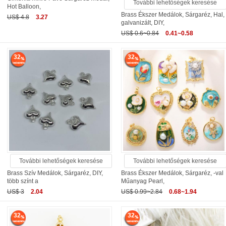
További lehetőségek keresése
Hot Balloon,
Brass Ékszer Medálok, Sárgaréz, Hal,
US$ 4.8
3.27
galvanizált, DIY,
US$ 0.6~0.84
0.41~0.58
32
32
További lehetőségek keresése
További lehetőségek keresése
Brass Szív Medálok, Sárgaréz, DIY,
Brass Ékszer Medálok, Sárgaréz, -val
több színt a
Műanyag Pearl,
US$ 3
2.04
US$ 0.99~2.84
0.68~1.94
32
32