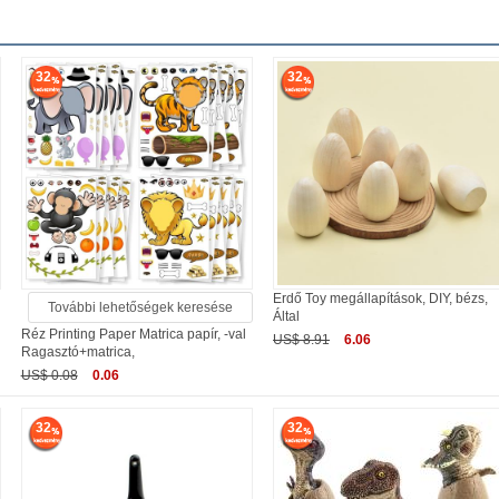
32
32
Erdő Toy megállapítások, DIY, bézs,
További lehetőségek keresése
Által
Réz Printing Paper Matrica papír, -val
US$ 8.91
6.06
Ragasztó+matrica,
US$ 0.08
0.06
32
32