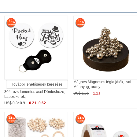
32
32
Mágnes Mágneses tégla játék, -val
További lehetőségek keresése
Műanyag, arany
304 rozsdamentes acél Döntéshozó,
US$ 1.65
1.13
Lapos kerek,
US$ 0.3~0.9
0.21~0.62
32
32