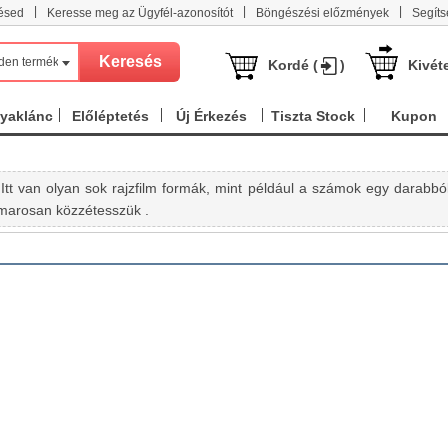
|
|
|
ésed
Keresse meg az Ügyfél-azonosítót
Böngészési előzmények
Segíts
den termék
Kordé (
)
Kivét
nyaklánc
Előléptetés
Új Érkezés
Tiszta Stock
Kupon
 van olyan sok rajzfilm formák, mint például a számok egy darabból
amarosan közzétesszük .