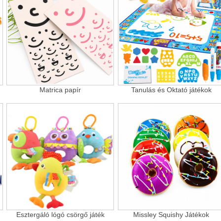
Matrica papír
Tanulás és Oktató játékok
Esztergáló lógó csörgő játék
Missley Squishy Játékok