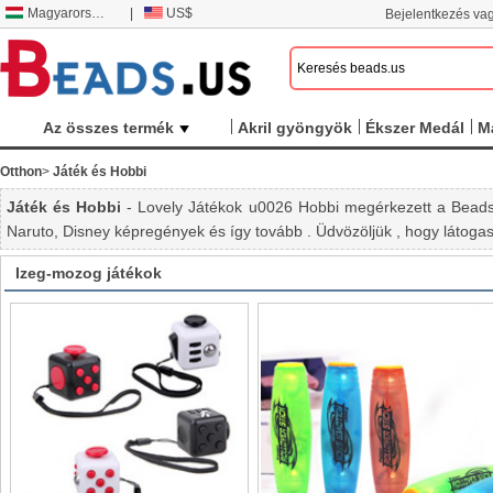
Magyarország
|
US$
Bejelentkezés vag
Az összes termék
Akril gyöngyök
Ékszer Medál
M
Otthon
>
Játék és Hobbi
Játék és Hobbi
- Lovely Játékok u0026 Hobbi megérkezett a Beads.
Naruto, Disney képregények és így tovább . Üdvözöljük , hogy látog
Izeg-mozog játékok