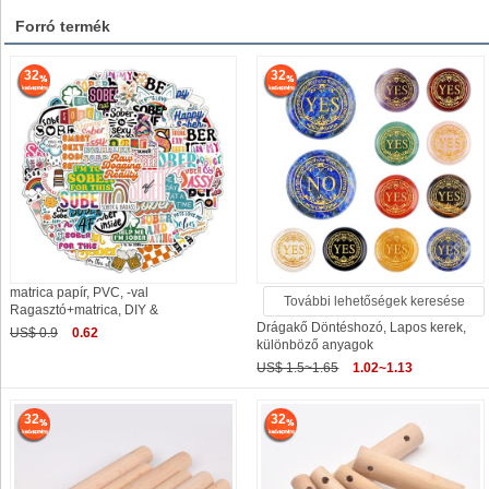
Forró termék
32
32
matrica papír, PVC, -val
További lehetőségek keresése
Ragasztó+matrica, DIY &
Drágakő Döntéshozó, Lapos kerek,
US$ 0.9
0.62
különböző anyagok
US$ 1.5~1.65
1.02~1.13
32
32