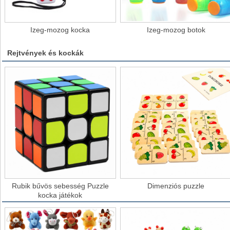
Izeg-mozog kocka
Izeg-mozog botok
Rejtvények és kockák
Rubik bűvös sebesség Puzzle
Dimenziós puzzle
kocka játékok