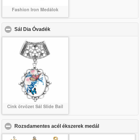
Fashion Iron Medálok
Sál Dia Óvadék
click to collapse contents
Cink ötvözet Sál Slide Bail
Rozsdamentes acél ékszerek medál
click to collapse