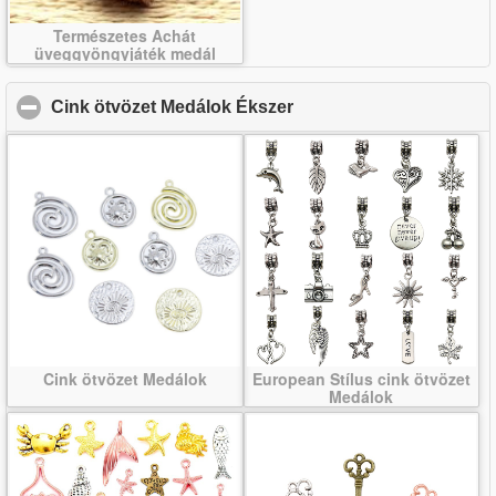
Természetes Achát
üveggyöngyjáték medál
Cink ötvözet Medálok Ékszer
click to collapse conten
Cink ötvözet Medálok
European Stílus cink ötvözet
Medálok