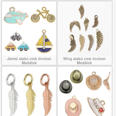
Jármű alakú cink ötvözet
Wing alakú cink ötvözet
Medálok
Medálok