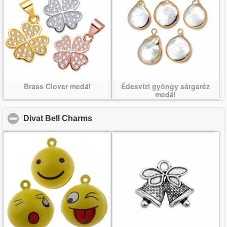
Brass Clover medál
Édesvízi gyöngy sárgaréz
medál
Divat Bell Charms
click to collapse contents