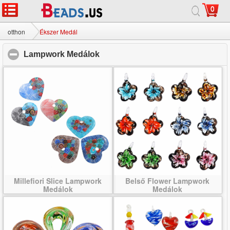
0
otthon
|
körülbelül
|
Lépjen kapcsolatba velünk
|
teljes oldal
© 2026 Milky Way Ékszer Ltd. Minden jog fenntartva.
otthon
Ékszer Medál
Lampwork Medálok
click to collapse contents
Millefiori Slice Lampwork
Belső Flower Lampwork
Medálok
Medálok