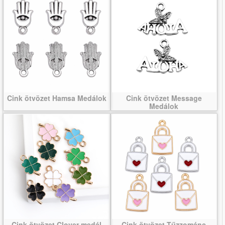
Cink ötvözet Hamsa Medálok
Cink ötvözet Message
Medálok
Cink ötvözet Clover medál
Cink ötvözet Tűzzománc