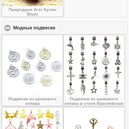
Природные Агат Кулон
Druzy
Модные подвески
click to collapse contents
Подвески из цинкового
Подвески из цинкового
сплава
сплава в стиле Европейская
стиль