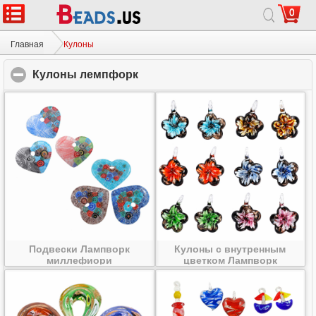
0
Главная
|
О
|
Связаться с нами
|
Полный сайт
© 2026 Млечный путь ювелирные изделия ООО Все права защищены.
Главная
Кулоны
Кулоны лемпфорк
click to collapse contents
Подвески Лампворк
Кулоны с внутренным
миллефиори
цветком Лампворк