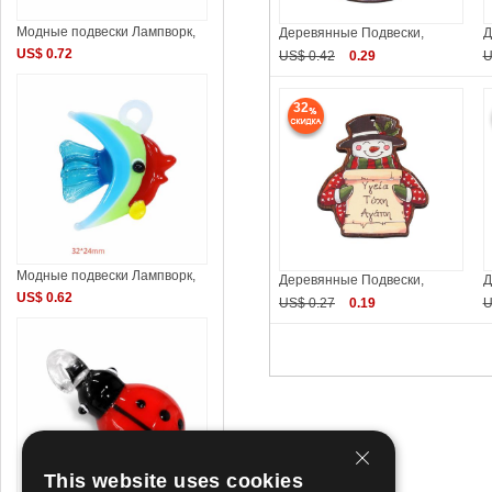
Модные подвески Лампворк,
Деревянные Подвески,
Д
US$ 0.72
US$ 0.42
0.29
U
32
Модные подвески Лампворк,
Деревянные Подвески,
Д
US$ 0.62
US$ 0.27
0.19
U
This website uses cookies