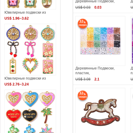
Деревянные Подвески,
д
US$ 0.03
0.03
U
Ювелирные подвески из
US$ 1.96~3.62
32
Деревянные Подвески,
Д
пластик,
п
Ювелирные подвески из
US$ 3.08
2.1
U
US$ 2.76~3.24
32