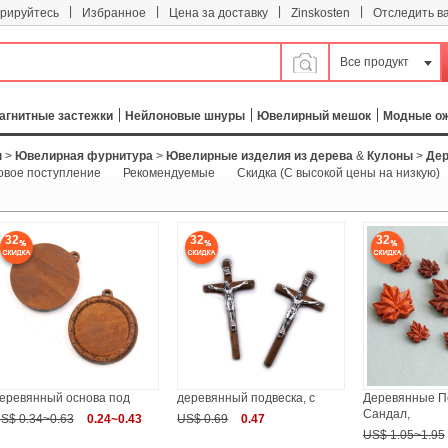
|
|
|
|
трируйтесь
Избранное
Цена за доставку
Zinskosten
Отследить в
Все продукт
агнитные застежки
Нейлоновые шнуры
Ювелирный мешок
Модные о
ы
>
Ювелирная фурнитура
>
Ювелирные изделия из дерева
&
Кулоны
>
Дер
овое поступление
Рекомендуемые
Скидка (С высокой цены на низкую)
32
32
32
еревянный основа под
деревянный подвеска, с
Деревянные П
Сандал,
S$ 0.34~0.63
0.24~0.43
US$ 0.69
0.47
US$ 1.05~1.95