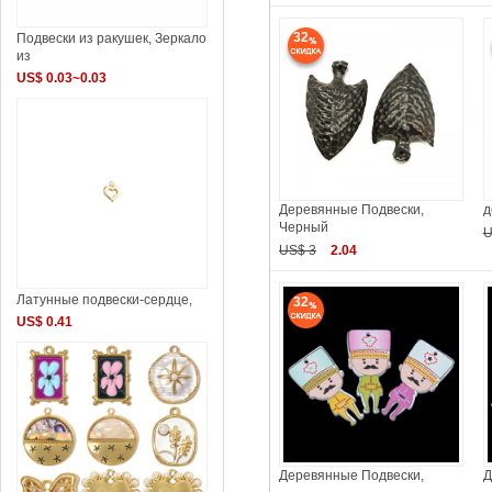
32
Подвески из ракушек, Зеркало
из
US$ 0.03~0.03
Деревянные Подвески,
д
Черный
U
US$ 3
2.04
Латунные подвески-сердце,
32
US$ 0.41
Деревянные Подвески,
Д