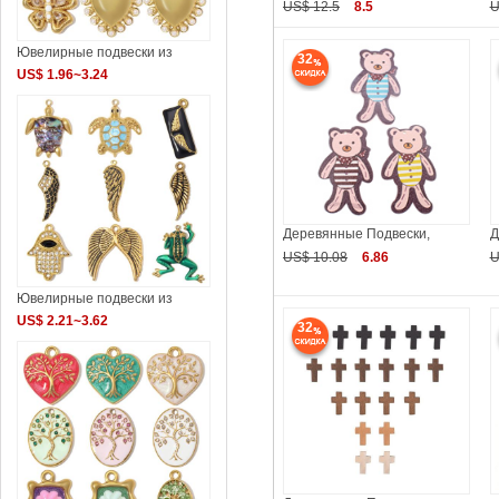
US$ 12.5
8.5
U
Ювелирные подвески из
32
US$ 1.96~3.24
Деревянные Подвески,
Д
US$ 10.08
6.86
U
Ювелирные подвески из
US$ 2.21~3.62
32