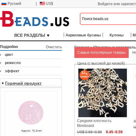
Русский
|
US$
Войдите или зарегис
ВСЕ РАЗДЕЛЫ
Акриловые бусины
Кулоны
М
Подробно
Очистить
Главная
>
Ювелирные материал
Самые популярные товары
Н
цвет
ремесло
Цена (с высокой до низкой)
эффект
32
+
Горячий продукт
Средняя плотность
д
fibreboard
U
US$ 0.66~0.86
0.45~0.59