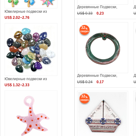
Деревянные Подвески,
Д
Ювелирные подвески из
US$ 0.33
0.23
U
US$ 2.02~2.76
32
Деревянные Подвески,
Д
Ювелирные подвески из
US$ 0.24
0.17
U
US$ 1.32~2.33
32