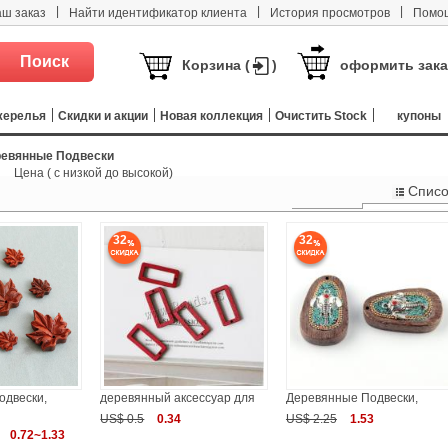
|
|
|
аш заказ
Найти идентификатор клиента
История просмотров
Помо
Корзина (
)
оформить зака
жерелья
Скидки и акции
Новая коллекция
Очистить Stock
купоны
евянные Подвески
Цена ( с низкой до высокой)
Списо
Плетени
32
32
одвески,
деревянный аксессуар для
Деревянные Подвески,
US$ 0.5
0.34
US$ 2.25
1.53
0.72~1.33