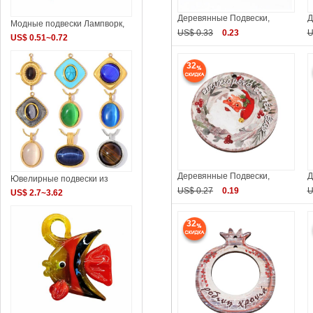
Деревянные Подвески,
Д
Модные подвески Лампворк,
US$ 0.33
0.23
U
US$ 0.51~0.72
32
Деревянные Подвески,
Д
Ювелирные подвески из
US$ 0.27
0.19
U
US$ 2.7~3.62
32