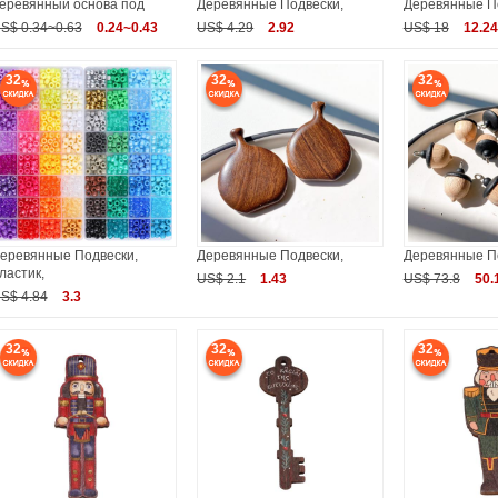
еревянный основа под
Деревянные Подвески,
Деревянные П
S$ 0.34~0.63
0.24~0.43
US$ 4.29
2.92
US$ 18
12.24
32
32
32
еревянные Подвески,
Деревянные Подвески,
Деревянные П
ластик,
US$ 2.1
1.43
US$ 73.8
50.
S$ 4.84
3.3
32
32
32