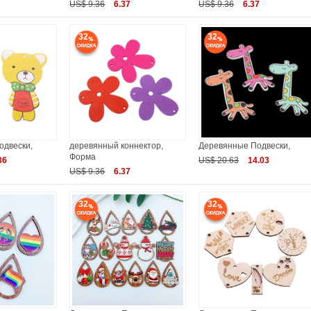
US$ 9.36
6.37
US$ 9.36
6.37
32
32
одвески,
деревянный коннектор,
Деревянные Подвески,
Форма
86
US$ 20.63
14.03
US$ 9.36
6.37
32
32