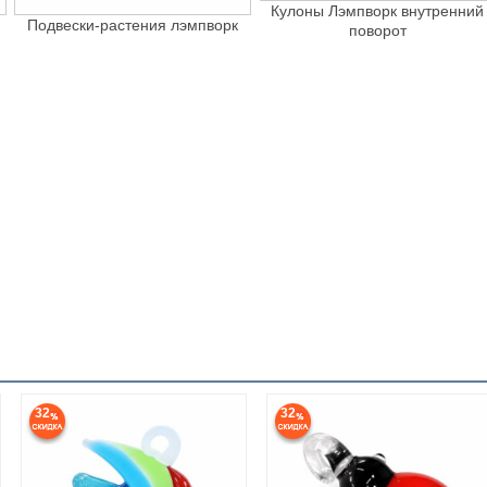
Кулоны Лэмпворк внутренний
Подвески-растения лэмпворк
поворот
32
32