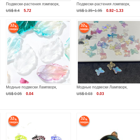
Подвески-растения лэмпворк,
Подвески-растения лэмпворк,
US$ 8.4
5.72
US$ 1.35~1.95
0.92~1.33
32
32
Модные подвески Лампворк,
Модные подвески Лампворк,
US$ 0.05
0.04
US$ 0.03
0.03
32
32