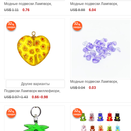
Модные подвески Лампворк,
Модные подвески Лампворк,
US$ 1.11
0.76
US$ 8.88
6.04
32
32
Модные подвески Лампворк,
Другие варианты
US$ 0.04
0.03
Подвески Лампворк миллефиори,
US$ 0.97~1.43
0.66~0.98
32
32