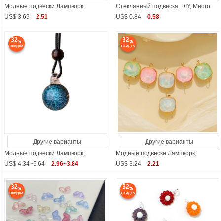
Модные подвески Лампворк,
Стеклянный подвеска, DIY, Много
US$ 3.69
2.51
US$ 0.84
0.58
32
32
Другие варианты
Другие варианты
Модные подвески Лампворк,
Модные подвески Лампворк,
US$ 4.34~5.64
2.96~3.84
US$ 3.24
2.21
32
32