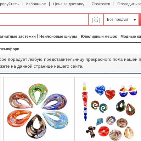
|
|
|
|
трируйтесь
Избранное
Цена за доставку
Zinskosten
Отследить в
Все продукт
агнитные застежки
Нейлоновые шнуры
Ювелирный мешок
Модные о
 лемпфорк
орое порадует любую представительницу прекрасного пола нашей 
жете на данной странице нашего сайта.