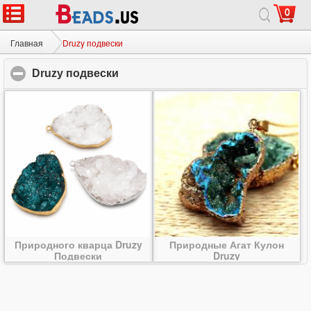
0
Главная
|
О
|
Связаться с нами
|
Полный сайт
© 2026 Млечный путь ювелирные изделия ООО Все права защищены.
Главная
Druzy подвески
Druzy подвески
click to collapse contents
Природного кварца Druzy
Природные Агат Кулон
Подвески
Druzy