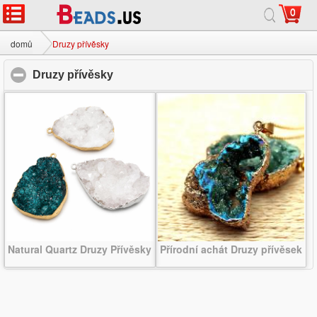
0
domů
|
přibližně
|
Kontaktujte nás
|
kompletní web
© 2026 Milky Way Šperky Ltd. Všechna práva vyhrazena.
domů
Druzy přívěsky
Druzy přívěsky
click to collapse contents
Natural Quartz Druzy Přívěsky
Přírodní achát Druzy přívěsek