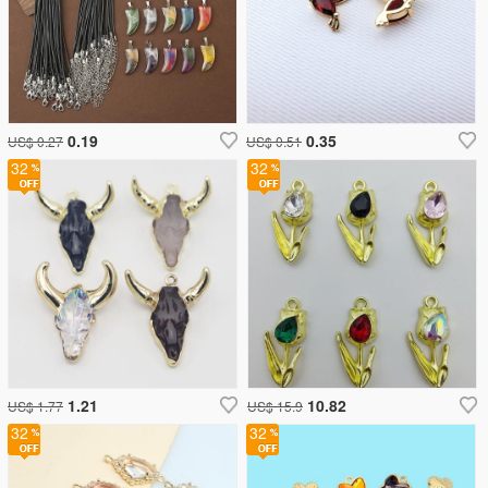
0.19
0.35
US$ 0.27
US$ 0.51
32
32
1.21
10.82
US$ 1.77
US$ 15.9
32
32