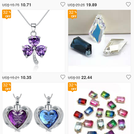
10.71
19.89
US$ 15.75
US$ 29.25
32
32
10.35
22.44
US$ 15.21
US$ 33
32
32