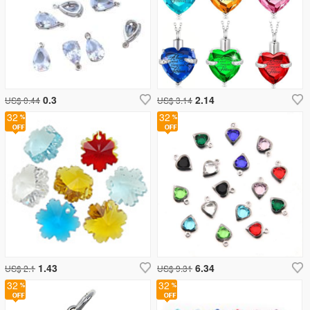
0.3
2.14
US$ 0.44
US$ 3.14
32
32
1.43
6.34
US$ 2.1
US$ 9.31
32
32