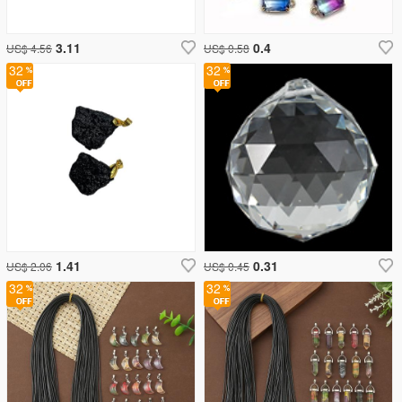
3.11
0.4
US$ 4.56
US$ 0.58
32
32
1.41
0.31
US$ 2.06
US$ 0.45
32
32