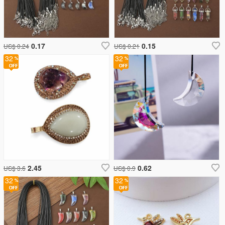
0.17
0.15
US$ 0.24
US$ 0.21
32
32
2.45
0.62
US$ 3.6
US$ 0.9
32
32