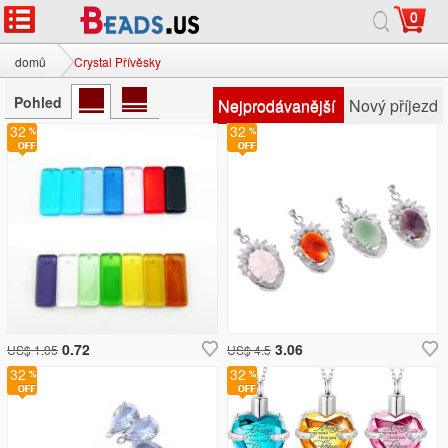
0
domů
Crystal Přívěsky
Pohled
Nejprodávanější
Nový příjezd
32
32
0.72
3.06
US$ 1.05
US$ 4.5
32
32