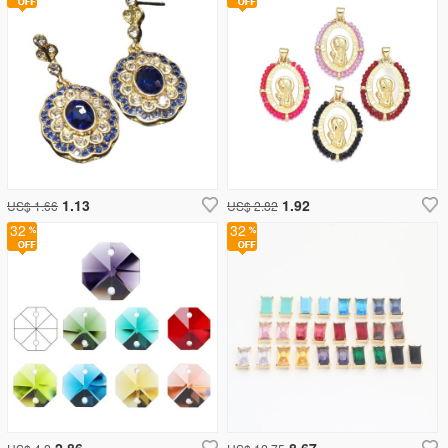
1.13
1.92
US$ 1.66
US$ 2.82
32
32
2.86
8.67