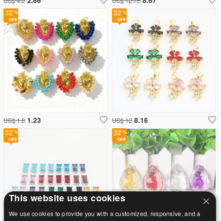
US$ 4.2
US$ 12.75
32
32
1.23
8.16
US$ 1.8
US$ 12
32
32
This website uses cookies
We use cookies to provide you with a customized, responsive, and a