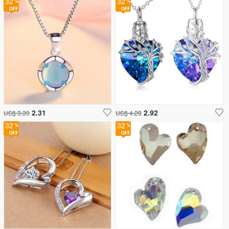
32
32
2.31
2.92
US$ 3.39
US$ 4.28
32
32