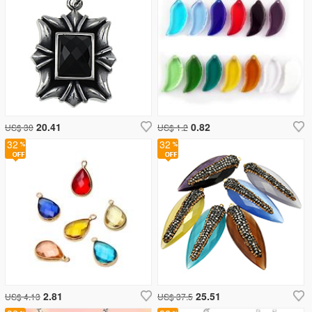
20.41
0.82
US$ 30
US$ 1.2
32
32
2.81
25.51
US$ 4.13
US$ 37.5