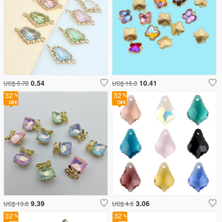
0.54
10.41
US$ 0.78
US$ 15.3
32
32
9.39
3.06
US$ 13.8
US$ 4.5
32
32