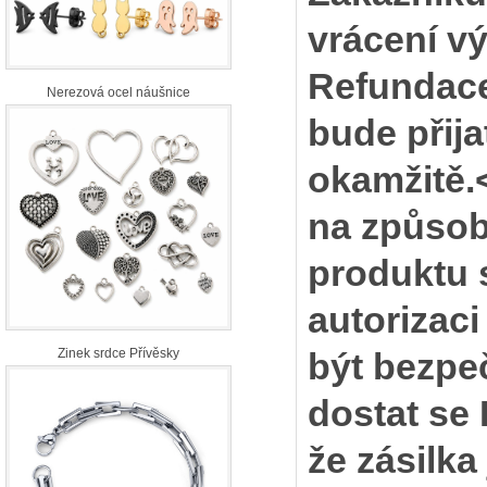
vrácení v
Refundace
Nerezová ocel náušnice
bude přija
okamžitě.<
na způsob
produktu 
autorizac
Zinek srdce Přívěsky
být bezpe
dostat se
že zásilka