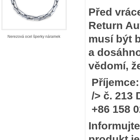
Před vrác
Return Au
musí být 
Nerezová ocel šperky náramek
a dosáhno
vědomí, ž
Příjemce:
/> č. 213
+86 158 
Informujt
produkt j