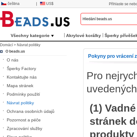
čeština
|
US$
Přihlaste se nebo
Všechny kategorie
Akrylové korálky
Šperky přívěše
Domácí
>
Návrat politiky
O beads.us
Pokyny pro vrácení 
O nás
Šperky Factory
Pro nejrych
Kontaktujte nás
uvedených 
Mapa stránek
Podmínky použití
Návrat politiky
(1) Vadné
Ochrana osobních údajů
stránek d
Pozornost a péče
Zpracování služby
produkty