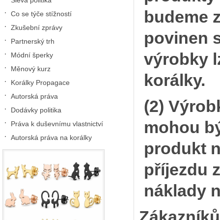
Sleva politika
budeme z
Co se týče stížností
Zkušební zprávy
povinen s
Partnerský trh
výrobky l
Módní šperky
Měnový kurz
korálky.
Korálky Propagace
Autorská práva
(2) Výrob
Dodávky politika
mohou být
Práva k duševnímu vlastnictví
Autorská práva na korálky
produkt n
příjezdu 
náklady 
Zákazníků