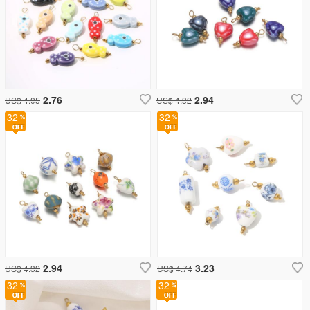
2.76
2.94
US$ 4.05
US$ 4.32
32
32
2.94
3.23
US$ 4.32
US$ 4.74
32
32