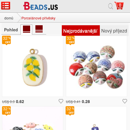
0
domů
Porcelánové přívěsky
Pohled
Nejprodávanější
Nový příjezd
32
32
0.62
0.28
US$ 0.9
US$ 0.41
32
32