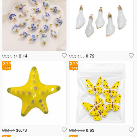
2.14
0.72
US$ 3.14
US$ 1.05
32
32
36.73
0.63
US$ 54
US$ 0.92