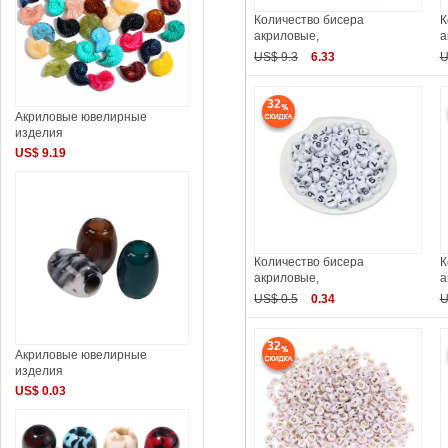
Количество бисера
К
акриловые,
а
US$ 9.3
6.33
U
32
Акриловые ювелирные
изделия
US$ 9.19
Количество бисера
К
акриловые,
а
US$ 0.5
0.34
U
32
Акриловые ювелирные
изделия
US$ 0.03