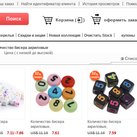
|
|
|
аш заказ
Найти идентификатор клиента
История просмотров
Помо
Корзина (
)
оформить зака
жерелья
Скидки и акции
Новая коллекция
Очистить Stock
купоны
ичество бисера акриловые
Цена ( с низкой до высокой)
Списо
Плетени
32
32
сера
Количество бисера
Количество бисера
акриловые,
акриловые,
55
7.11~7.86
US$ 11.18
7.61
US$ 11.16
7.59