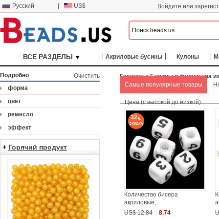
Русский
|
US$
Войдите или зарегис
ВСЕ РАЗДЕЛЫ
Акриловые бусины
Кулоны
М
Подробно
Очистить
Главная
>
Бусины и фурнитура из
Самые популярные товары
Н
форма
цвет
Цена (с высокой до низкой)
ремесло
32
эффект
+
Горячий продукт
Количество бисера
К
акриловые,
а
US$ 12.84
8.74
U