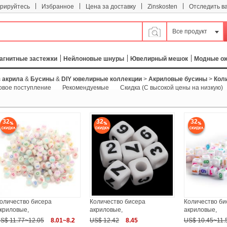
|
|
|
|
трируйтесь
Избранное
Цена за доставку
Zinskosten
Отследить в
Все продукт
агнитные застежки
Нейлоновые шнуры
Ювелирный мешок
Модные о
 акрила
&
Бусины
&
DIY ювелирные коллекции
>
Акриловые бусины
>
Кол
овое поступление
Рекомендуемые
Скидка (С высокой цены на низкую)
32
32
32
оличество бисера
Количество бисера
Количество би
криловые,
акриловые,
акриловые,
S$ 11.77~12.05
8.01~8.2
US$ 12.42
8.45
US$ 10.45~11.