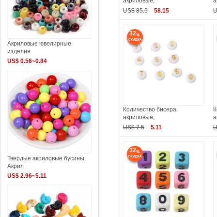
акриловые,
а
US$ 85.5
58.15
U
32
Акриловые ювелирные
изделия
US$ 0.56~0.84
Количество бисера
К
акриловые,
а
US$ 7.5
5.11
U
32
Твердые акриловые бусины,
Акрил
US$ 2.96~5.11