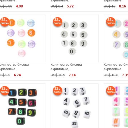
криловые,
акриловые,
акриловые,
S$ 5.99
4.08
US$ 8.4
5.72
US$ 12
8.16
32
32
32
оличество бисера
Количество бисера
Количество би
криловые,
акриловые,
акриловые,
S$ 9.9
6.74
US$ 10.5
7.14
US$ 10.8
7.3
32
32
32