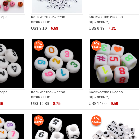
сера
Количество бисера
Количество бисера
акриловые,
акриловые,
US$ 8.19
5.58
US$ 6.33
4.31
32
32
сера
Количество бисера
Количество бисера
акриловые,
акриловые,
46
US$ 12.86
8.75
US$ 14.09
9.59
32
32