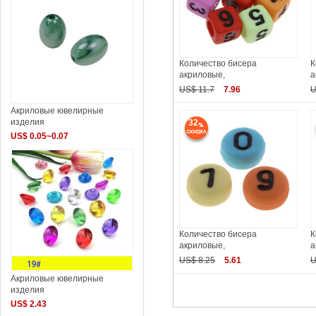
Количество бисера
К
акриловые,
а
US$ 11.7
7.96
U
Акриловые ювелирные
изделия
32
US$ 0.05~0.07
Количество бисера
К
акриловые,
а
US$ 8.25
5.61
U
Акриловые ювелирные
изделия
US$ 2.43