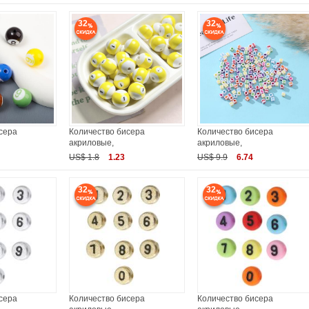
32
32
сера
Количество бисера
Количество бисера
акриловые,
акриловые,
US$ 1.8
1.23
US$ 9.9
6.74
32
32
сера
Количество бисера
Количество бисера