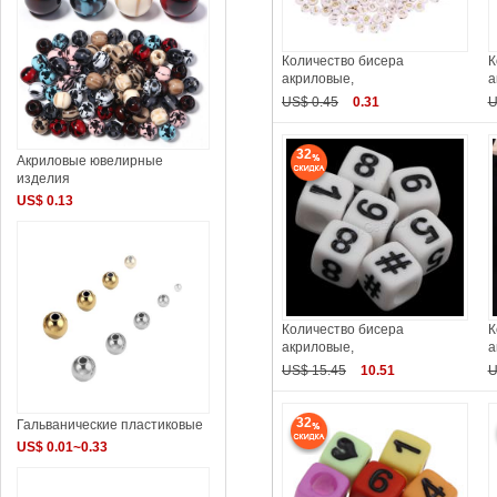
Количество бисера
К
акриловые,
а
US$ 0.45
0.31
U
32
Акриловые ювелирные
изделия
US$ 0.13
Количество бисера
К
акриловые,
а
US$ 15.45
10.51
U
32
Гальванические пластиковые
US$ 0.01~0.33