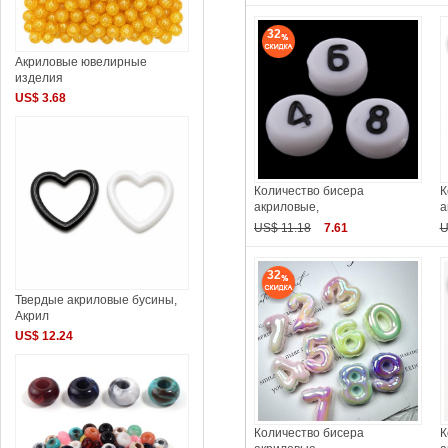
32
Акриловые ювелирные
изделия
US$ 3.68
Количество бисера
К
акриловые,
а
US$ 11.18
7.61
U
32
Твердые акриловые бусины,
Акрил
US$ 12.24
Количество бисера
К