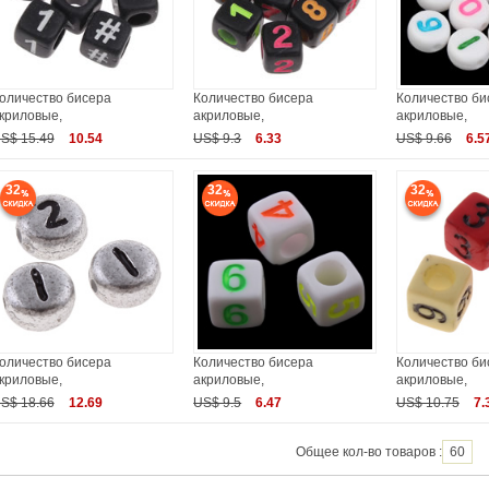
оличество бисера
Количество бисера
Количество би
криловые,
акриловые,
акриловые,
S$ 15.49
10.54
US$ 9.3
6.33
US$ 9.66
6.5
32
32
32
оличество бисера
Количество бисера
Количество би
криловые,
акриловые,
акриловые,
S$ 18.66
12.69
US$ 9.5
6.47
US$ 10.75
7.
Общее кол-во товаров :
60