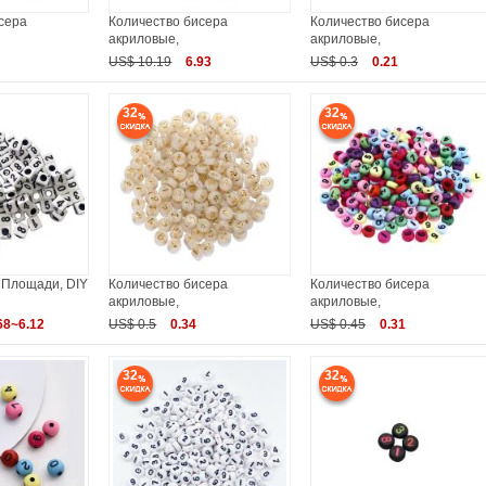
сера
Количество бисера
Количество бисера
акриловые,
акриловые,
US$ 10.19
6.93
US$ 0.3
0.21
32
32
 Площади, DIY
Количество бисера
Количество бисера
акриловые,
акриловые,
68~6.12
US$ 0.5
0.34
US$ 0.45
0.31
32
32