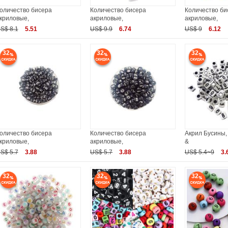
оличество бисера
Количество бисера
Количество би
криловые,
акриловые,
акриловые,
S$ 8.1
5.51
US$ 9.9
6.74
US$ 9
6.12
32
32
32
оличество бисера
Количество бисера
Акрил Бусины,
криловые,
акриловые,
&
S$ 5.7
3.88
US$ 5.7
3.88
US$ 5.4~9
3.
32
32
32