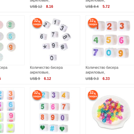
акриловые,
акриловые,
US$ 12
8.16
US$ 8.4
5.72
32
32
сера
Количество бисера
Количество бисера
акриловые,
акриловые,
5
US$ 9
6.12
US$ 9.3
6.33
32
32