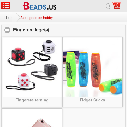
0
Hjem
|
Om
|
Kontakt os
|
Fuld Site
© 2026 Mælkevejen smykker Ltd Alle rettigheder forbeholdes.
Hjem
Speelgoed en hobby
Fingerere legetøj
click to collapse contents
Fingerere terning
Fidget Sticks