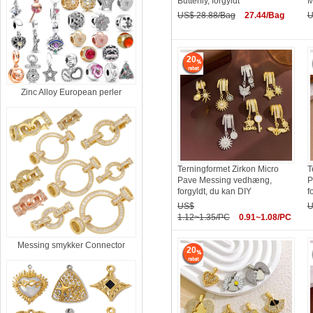
Butterfly, forgyldt
M
US$ 28.88/Bag
27.44/Bag
U
20
Zinc Alloy European perler
Terningformet Zirkon Micro
T
Pave Messing vedhæng,
P
forgyldt, du kan DIY
f
US$
U
1.12~1.35/PC
0.91~1.08/PC
Messing smykker Connector
20