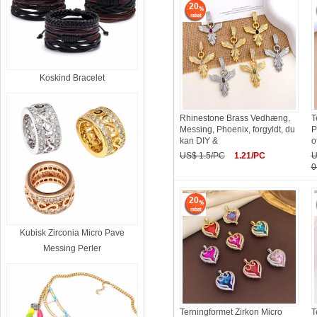
20
Koskind Bracelet
Rhinestone Brass Vedhæng,
T
Messing, Phoenix, forgyldt, du
P
kan DIY &
o
US$ 1.5/PC
1.21/PC
U
0
20
Kubisk Zirconia Micro Pave
Messing Perler
Terningformet Zirkon Micro
T