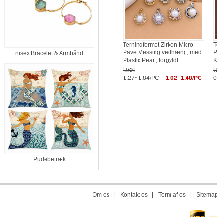
Terningformet Zirkon Micro
T
Pave Messing vedhæng, med
P
nisex Bracelet & Armbånd
Plastic Pearl, forgyldt
K
US$
U
1.27~1.84/PC
1.02~1.48/PC
0
Pudebetræk
Om os
|
Kontakt os
|
Term af os
|
Sitema