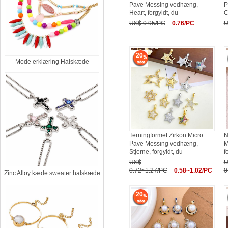
Pave Messing vedhæng,
P
Heart, forgyldt, du
C
US$ 0.95/PC
0.76/PC
U
20
Mode erklæring Halskæde
Terningformet Zirkon Micro
N
Pave Messing vedhæng,
M
Stjerne, forgyldt, du
f
US$
U
0.72~1.27/PC
0.58~1.02/PC
0
Zinc Alloy kæde sweater halskæde
20