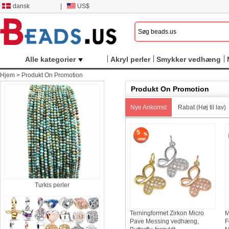
dansk
|
US$
Alle kategorier
Akryl perler
Smykker vedhæng
Hjem
>
Produkt On Promotion
Produkt On Promotion
Nye Ankomst
Rabat (Høj til lav)
5
Turkis perler
Terningformet Zirkon Micro
M
Pave Messing vedhæng,
F