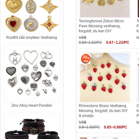
Terningformet Zirkon Micro
T
Pave Messing vedhæng,
P
forgyldt, du kan DIY
f
US$
U
Rustfrit stål smykker Vedhæng
0.83~1.52/PC
0.67~1.22/PC
20
Zinc Alloy Heart Pendler
Rhinestone Brass Vedhæng,
O
Messing, forgyldt, du kan DIY
f
& emalje
P
US$
U
0.8~1.09/PC
0.65~0.88/PC