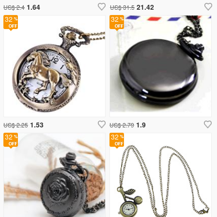
1.64
21.42
US$ 2.4
US$ 31.5
32
32
1.53
1.9
US$ 2.25
US$ 2.79
32
32