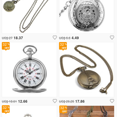
18.37
4.49
US$ 27
US$ 6.6
32
32
12.66
17.86
US$ 18.61
US$ 26.25
32
32