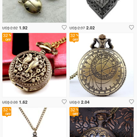
1.92
2.02
US$ 2.82
US$ 2.97
32
32
1.62
2.04
US$ 2.38
US$ 3
32
32