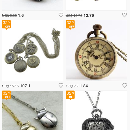
1.6
12.76
US$ 2.35
US$ 18.75
32
32
107.1
1.84
US$ 157.5
US$ 2.7
32
32