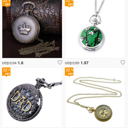
32
32
1.6
1.97
US$ 2.34
US$ 2.89
32
32