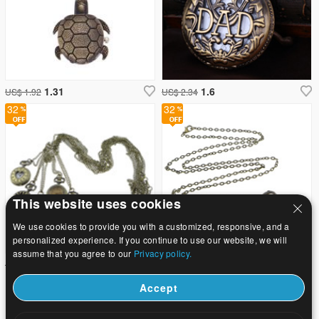
1.31
1.6
US$ 1.92
US$ 2.34
32
32
This website uses cookies
We use cookies to provide you with a customized, responsive, and a
personalized experience. If you continue to use our website, we will
assume that you agree to our
Privacy policy.
58.91
18.53
US$ 86.63
US$ 27.25
Accept