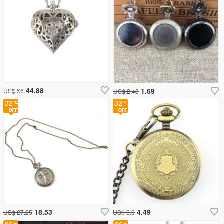
44.88
1.69
US$ 66
US$ 2.48
32
32
18.53
4.49
US$ 27.25
US$ 6.6