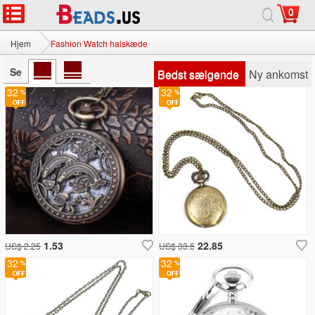
0
Hjem
Fashion Watch halskæde
Se
Bedst sælgende
Ny ankomst
32
32
1.53
22.85
US$ 2.25
US$ 33.6
32
32