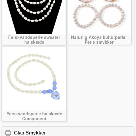
Ferskvandsperle sweater
Naturlig Akoya kulturperler
halskæde
Perle smykker
Ferskvandsperle halskæde
Component
Glas Smykker
click to collapse contents