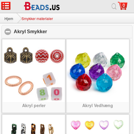
0
Hjem
|
Om
|
Kontakt os
|
Fuld Site
© 2026 Mælkevejen smykker Ltd Alle rettigheder forbeholdes.
Hjem
Smykker materialer
Akryl Smykker
click to collapse contents
Akryl perler
Akryl Vedhæng