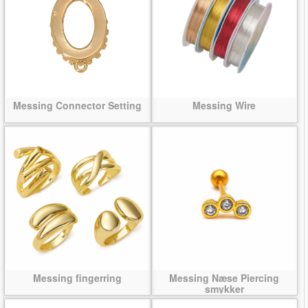
Messing Connector Setting
Messing Wire
Messing fingerring
Messing Næse Piercing
smykker