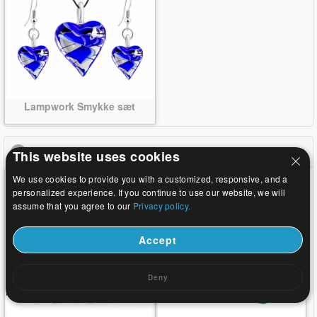
Lampwork Smykke sæt
Gemstone smykker
click to collapse contents
This website uses cookies
We use cookies to provide you with a customized, responsive, and a
personalized experience. If you continue to use our website, we will
assume that you agree to our
Privacy policy.
Accept
Deny