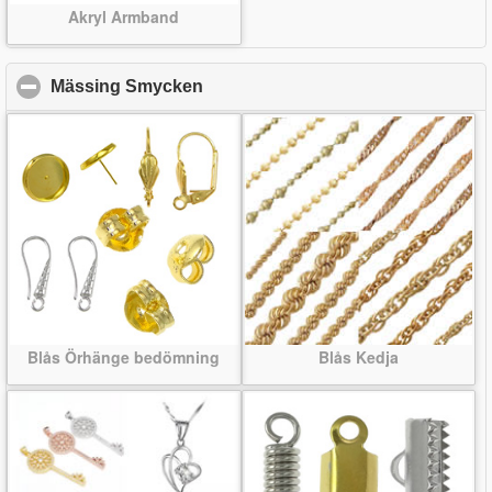
Akryl Armband
Mässing Smycken
click to collapse contents
Blås Örhänge bedömning
Blås Kedja