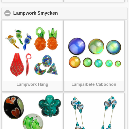
Lampwork Smycken
click to collapse contents
Lampwork Häng
Lamparbete Cabochon