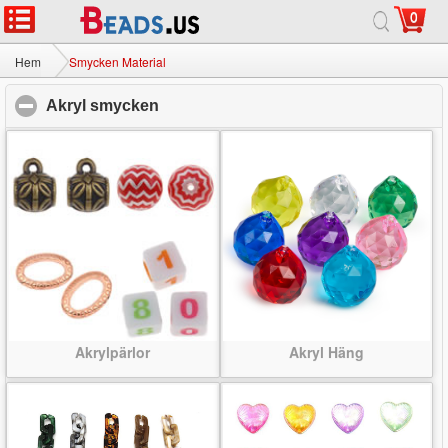
0
Hem
|
Om
|
Kontakta oss
|
Full webbplats
© 2026 Vintergatan smycken Ltd Alla rättigheter reserverade.
Hem
Smycken Material
Akryl smycken
click to collapse contents
Akrylpärlor
Akryl Häng