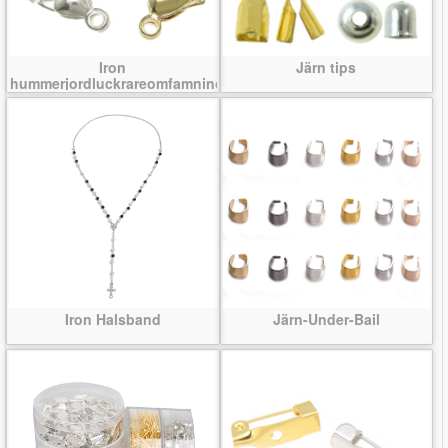
Iron
Järn tips
hummerjordluckrareomfamningen
Iron Halsband
Järn-Under-Bail