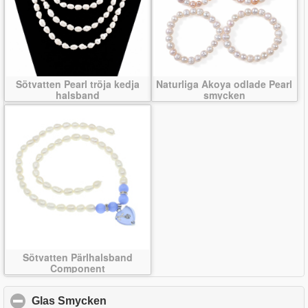
Sötvatten Pearl tröja kedja
Naturliga Akoya odlade Pearl
halsband
smycken
Sötvatten Pärlhalsband
Component
Glas Smycken
click to collapse contents