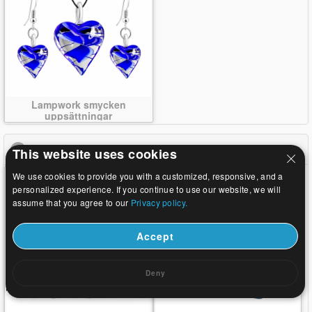
Lampwork smycken
uppsättningar
Gemstone smycken
click to collapse contents
This website uses cookies
We use cookies to provide you with a customized, responsive, and a
personalized experience. If you continue to use our website, we will
assume that you agree to our
Privacy policy.
Accept
Deny