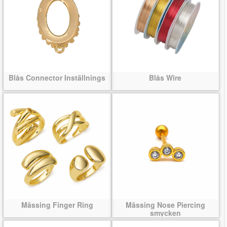
Blås Connector Inställnings
Blås Wire
Mässing Finger Ring
Mässing Nose Piercing
smycken