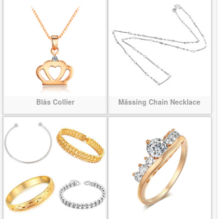
Blås Collier
Mässing Chain Necklace