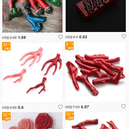
0.62
1.69
US$ 0.9
US$ 2.48
5
32
6.97
0.6
US$ 7.33
US$ 0.88
32
32