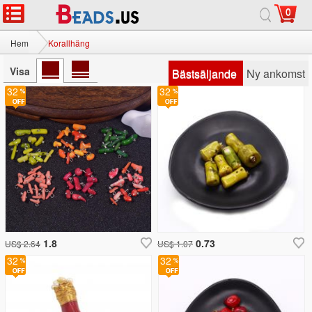
0
Hem
Korallhäng
Visa
Bästsäljande
Ny ankomst
32
32
1.8
0.73
US$ 2.64
US$ 1.07
32
32