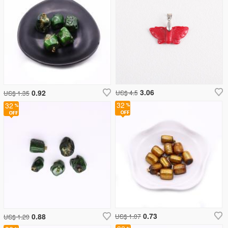
3.06
0.92
US$ 4.5
US$ 1.35
32
32
0.73
0.88
US$ 1.07
US$ 1.29