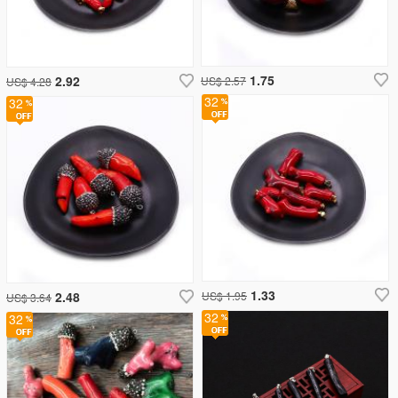
1.75
2.92
US$ 2.57
US$ 4.28
32
32
1.33
2.48
US$ 1.95
US$ 3.64
32
32