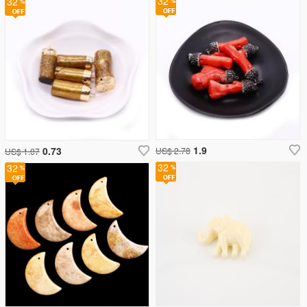
32
32
1.9
0.73
US$ 2.78
US$ 1.07
32
32