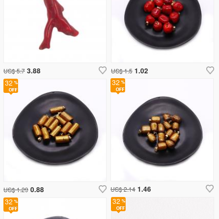
3.88
1.02
US$ 5.7
US$ 1.5
32
32
1.46
0.88
US$ 2.14
US$ 1.29
32
32