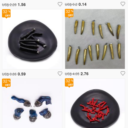
0.14
1.56
US$ 0.2
US$ 2.28
32
32
2.76
0.59
US$ 4.05
US$ 0.86
32
32