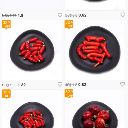
0.62
1.9
US$ 0.9
US$ 2.78
32
32
0.82
1.32
US$ 1.2
US$ 1.93
32
32