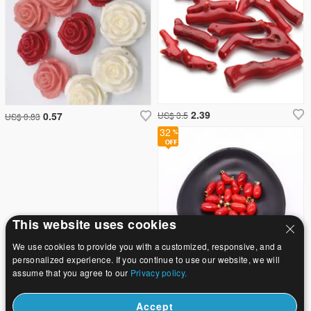
2.39
0.57
US$ 3.5
US$ 0.83
32
This website uses cookies
We use cookies to provide you with a customized, responsive, and a
personalized experience. If you continue to use our website, we will
assume that you agree to our
Privacy policy.
0.88
US$ 1.29
Accept