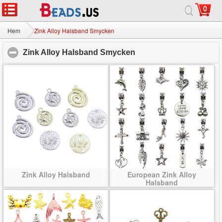
0
Hem
|
Om
|
Kontakta oss
|
Full webbplats
© 2026 Vintergatan smycken Ltd Alla rättigheter reserverade.
Hem
Zink Alloy Halsband Smycken
Zink Alloy Halsband Smycken
click to collapse conte
Zink Alloy Halsband
European Zink Alloy
Halsband