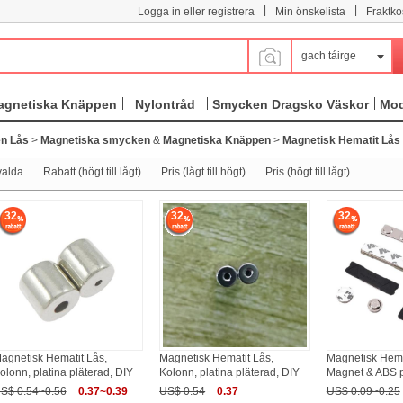
|
|
Logga in eller registrera
Min önskelista
Fraktko
gach táirge
agnetiska Knäppen
Nylontråd
Smycken Dragsko Väskor
Mod
n Lås
>
Magnetiska smycken
&
Magnetiska Knäppen
>
Magnetisk Hematit Lås
valda
Rabatt (högt till lågt)
Pris (lågt till högt)
Pris (högt till lågt)
32
32
32
agnetisk Hematit Lås,
Magnetisk Hematit Lås,
Magnetisk Hema
olonn, platina pläterad, DIY
Kolonn, platina pläterad, DIY
Magnet & ABS p
S$ 0.54~0.56
0.37~0.39
US$ 0.54
0.37
US$ 0.09~0.25