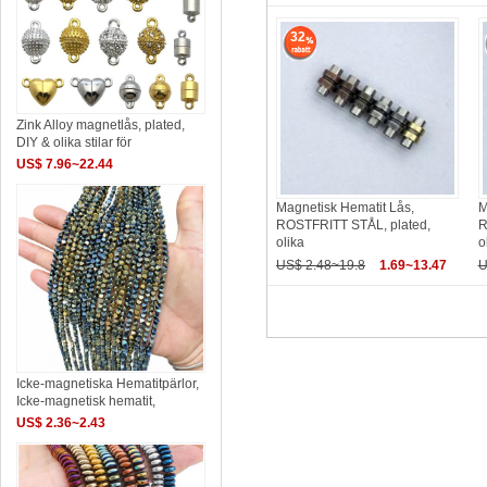
32
Zink Alloy magnetlås, plated,
DIY & olika stilar för
US$ 7.96~22.44
Magnetisk Hematit Lås,
M
ROSTFRITT STÅL, plated,
R
olika
o
US$ 2.48~19.8
1.69~13.47
U
Icke-magnetiska Hematitpärlor,
Icke-magnetisk hematit,
US$ 2.36~2.43