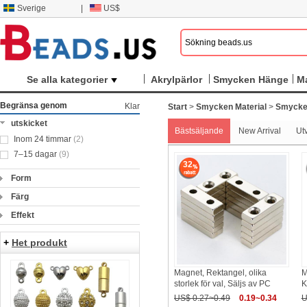
Sverige
|
US$
Se alla kategorier
Akrylpärlor
Smycken Hänge
M
Begränsa genom
Klar
Start
>
Smycken Material
>
Smycke
utskicket
Bästsäljande
New Arrival
Ut
Inom 24 timmar
(2)
7–15 dagar
(9)
32
Form
Färg
Effekt
+
Het produkt
Magnet, Rektangel, olika
M
storlek för val, Säljs av PC
K
US$ 0.27~0.49
0.19~0.34
U