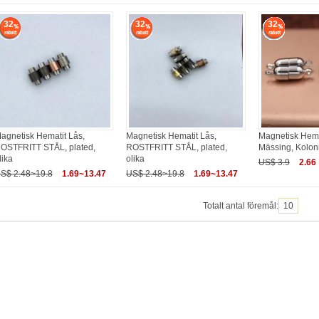
32
32
32
agnetisk Hematit Lås,
Magnetisk Hematit Lås,
Magnetisk Hema
OSTFRITT STÅL, plated,
ROSTFRITT STÅL, plated,
Mässing, Kolonn
lika
olika
US$ 3.9
2.66
S$ 2.48~19.8
1.69~13.47
US$ 2.48~19.8
1.69~13.47
Totalt antal föremål:
10