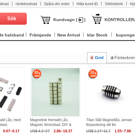
|
|
|
|
|
stnad
räntekostnad
Spåra din order
Hitta kund-ID
Sökhistorik
Hj
Kundvagn (
)
KONTROLLER
e halsband
Främjande
New Arrival
klar Stock
kuponge
Grid
Förteckni
32
32
tit Lås, med
Magnetisk Hematit Lås,
Titan Stål Magnetlås, annan
last,
Magnet, förnicklad, DIY &
förpackning stil för
0.07~0.17
US$ 4.2~27
2.86~18.37
US$ 2.27~11.7
1.55~7.96