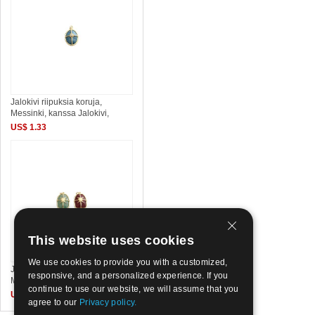
Jalokivi riipuksia koruja,
Messinki, kanssa Jalokivi,
US$ 1.33
This website uses cookies
We use cookies to provide you with a customized,
Jalokivi riipuksia koruja,
responsive, and a personalized experience. If you
Messinki, kanssa Jalokivi,
continue to use our website, we will assume that you
US$ 1.33
agree to our
Privacy policy.