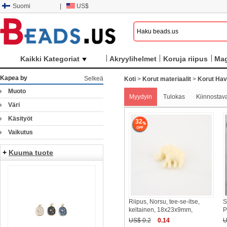
Suomi
|
US$
Kaikki Kategoriat
Akryylihelmet
Koruja riipus
Mag
Kapea by
Selkeä
Koti
>
Korut materiaalit
>
Korut Hav
Muoto
Myydyin
Tulokas
Kiinnostav
Väri
Käsityöt
32
Vaikutus
+
Kuuma tuote
Riipus, Norsu, tee-se-itse,
S
keltainen, 18x23x9mm,
P
US$ 0.2
0.14
U