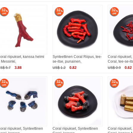
32
32
32
oral riipukset, kanssa helmi
Synteettinen Coral Riipus, tee-
Coral riipukset,
 Messinki,
se-itse, punainen,
Coral, tee-se-it
S$ 5.7
3.88
US$ 1.2
0.82
US$ 0.9
0.62
32
32
32
oral riipukset, Synteettinen
Coral riipukset, Synteettinen
Coral riipukset,