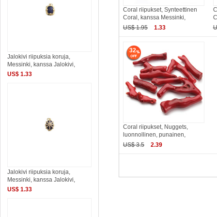
Coral riipukset, Synteettinen
C
Coral, kanssa Messinki,
C
US$ 1.95
1.33
U
32
Jalokivi riipuksia koruja,
Messinki, kanssa Jalokivi,
US$ 1.33
Coral riipukset, Nuggets,
luonnollinen, punainen,
US$ 3.5
2.39
Jalokivi riipuksia koruja,
Messinki, kanssa Jalokivi,
US$ 1.33