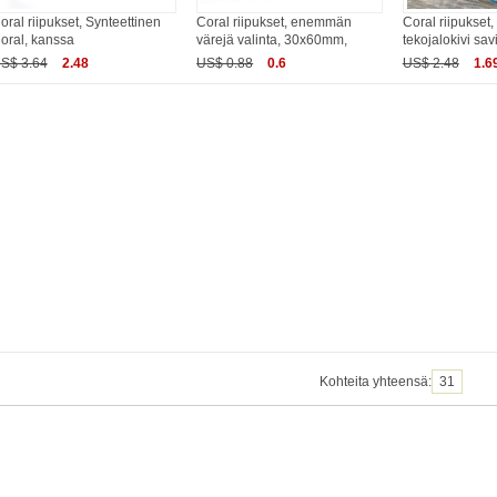
oral riipukset, Synteettinen
Coral riipukset, enemmän
Coral riipukset
oral, kanssa
värejä valinta, 30x60mm,
tekojalokivi sav
S$ 3.64
2.48
US$ 0.88
0.6
US$ 2.48
1.6
Kohteita yhteensä:
31