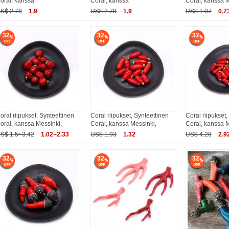
oral, kanssa
Coral, kanssa
Coral, kanssa M
S$ 2.78
1.9
US$ 2.78
1.9
US$ 1.07
0.7
32
32
32
oral riipukset, Synteettinen
Coral riipukset, Synteettinen
Coral riipukset,
oral, kanssa Messinki,
Coral, kanssa Messinki,
Coral, kanssa M
S$ 1.5~3.42
1.02~2.33
US$ 1.93
1.32
US$ 4.28
2.9
32
32
32