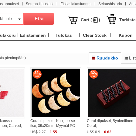
|
|
|
|
ustannukset
Seuraa tilaustasi
Etsi asiakastunnus
Selaushistoria
Aut
ki tuote
Cart (
)
Tarkist
ulakoru
Edistäminen
Tulokas
Clear Stock
Kupon
Ruudukko
Lis
sta pienimpään)
32
32
, kanssa
Coral riipukset, Kuu, tee-se-
Coral riipukset, Synteettinen
onen, Carved,
itse, 39x20mm, Myymät PC
Coral,
US$ 2.27
1.55
US$ 0.9
0.62