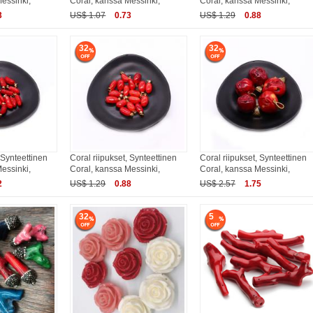
essinki,
Coral, kanssa Messinki,
Coral, kanssa Messinki,
3
US$ 1.07
0.73
US$ 1.29
0.88
32
32
 Synteettinen
Coral riipukset, Synteettinen
Coral riipukset, Synteettinen
essinki,
Coral, kanssa Messinki,
Coral, kanssa Messinki,
2
US$ 1.29
0.88
US$ 2.57
1.75
32
5