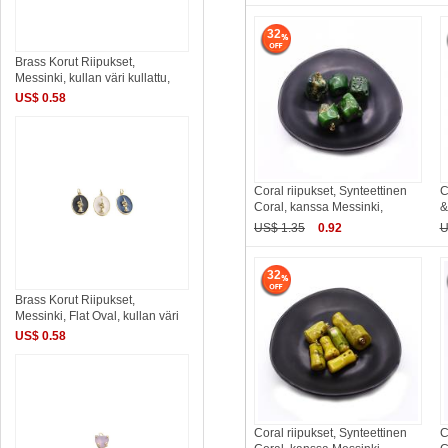
32
Brass Korut Riipukset,
Messinki, kullan väri kullattu,
US$ 0.58
Coral riipukset, Synteettinen
C
Coral, kanssa Messinki,
&
US$ 1.35
0.92
U
32
Brass Korut Riipukset,
Messinki, Flat Oval, kullan väri
US$ 0.58
Coral riipukset, Synteettinen
C