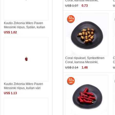
Coral, kanssa Messinki,
C
US$ 1.07
0.73
U
32
Kuutio Zirkonia Mikro Paven
Messinki riipus, Sydän, kullan
US$ 1.02
Coral riipukset, Synteettinen
C
Coral, kanssa Messinki,
C
US$ 2.14
1.46
U
32
Kuutio Zirkonia Mikro Paven
Messinki riipus, kullan väri
US$ 1.13