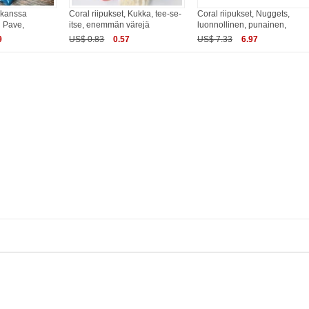
, kanssa
Coral riipukset, Kukka, tee-se-
Coral riipukset, Nuggets,
i Pave,
itse, enemmän värejä
luonnollinen, punainen,
9
US$ 0.83
0.57
US$ 7.33
6.97