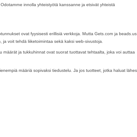
 Odotamme innolla yhteistyötä kanssanne ja etsivät yhteistä
unnukset ovat fyysisesti erillisiä verkkoja. Mutta Gets.com ja beads.us
, ja voit tehdä liiketoimintaa sekä kaksi web-sivustoja.
u määrät ja tukkuhinnat ovat suorat tuottavat tehtaalta, joka voi auttaa
ienempiä määriä sopivaksi tiedustelu. Ja jos tuotteet, jotka haluat lähe