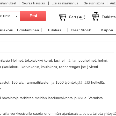
|
|
|
|
ustannukset
Seuraa tilaustasi
Etsi asiakastunnus
Selaushistoria
Aut
ki tuote
Cart (
)
Tarkist
ulakoru
Edistäminen
Tulokas
Clear Stock
Kupon
aisia ​​Helmet, tekojalokivi korut, lasihelmiä, lamppuhelmet, helmi,
en (kaulakoru, korvakorut, kaulakoru, rannerengas jne.) vienti
stot, 150 alan ammattilaisten ja 1800 työntekijää tällä hetkellä.
a.
ai havaintoja tarkistaa meidän laadunvalvonta joukkue, Varmista
erailla verkkosivuilla saada enemmän ajantasaista tietoa tai ota yhteytt