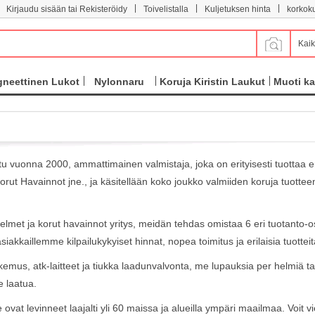
|
|
|
Kirjaudu sisään tai Rekisteröidy
Toivelistalla
Kuljetuksen hinta
korkok
Kaik
neettinen Lukot
Nylonnaru
Koruja Kiristin Laukut
Muoti ka
 vuonna 2000, ammattimainen valmistaja, joka on erityisesti tuottaa eril
Korut Havainnot jne., ja käsitellään koko joukko valmiiden koruja tuotte
lmet ja korut havainnot yritys, meidän tehdas omistaa 6 eri tuotanto-osa
iakkaillemme kilpailukykyiset hinnat, nopea toimitus ja erilaisia ​​tuotteit
emus, atk-laitteet ja tiukka laadunvalvonta, me lupauksia per helmiä t
 laatua.
at levinneet laajalti yli 60 maissa ja alueilla ympäri maailmaa. Voit vi