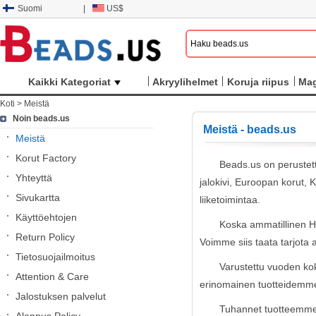
Suomi
|
US$
Kaikki Kategoriat
Akryylihelmet
Koruja riipus
Mag
Koti
>
Meistä
Noin beads.us
Meistä - beads.us
Meistä
Korut Factory
Beads.us on perustettu
Yhteyttä
jalokivi, Euroopan korut, 
Sivukartta
liiketoimintaa.
Käyttöehtojen
Koska ammatillinen He
Return Policy
Voimme siis taata tarjota as
Tietosuojailmoitus
Varustettu vuoden kok
Attention & Care
erinomainen tuotteidemme
Jalostuksen palvelut
Tuhannet tuotteemme ov