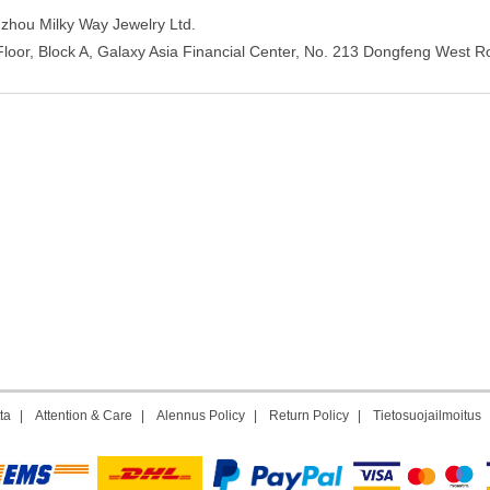
ou Milky Way Jewelry Ltd.
oor, Block A, Galaxy Asia Financial Center, No. 213 Dongfeng West R
ta
|
Attention & Care
|
Alennus Policy
|
Return Policy
|
Tietosuojailmoitus