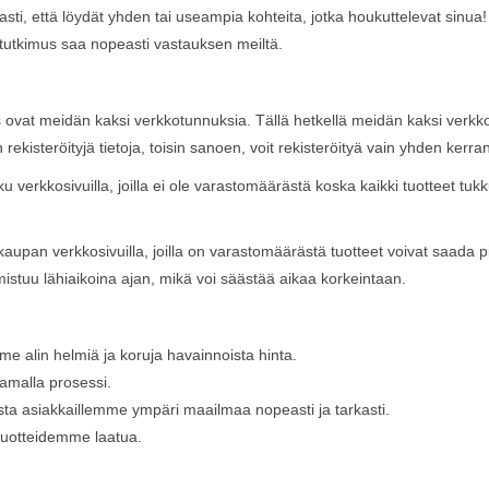
i, että löydät yhden tai useampia kohteita, jotka houkuttelevat sinua!
 tutkimus saa nopeasti vastauksen meiltä.
ovat meidän kaksi verkkotunnuksia. Tällä hetkellä meidän kaksi verkkot
ekisteröityjä tietoja, toisin sanoen, voit rekisteröityä vain yhden kerran
verkkosivuilla, joilla ei ole varastomäärästä koska kaikki tuotteet tukk
.
kaupan verkkosivuilla, joilla on varastomäärästä tuotteet voivat saada p
lmistuu lähiaikoina ajan, mikä voi säästää aikaa korkeintaan.
e alin helmiä ja koruja havainnoista hinta.
amalla prosessi.
sta asiakkaillemme ympäri maailmaa nopeasti ja tarkasti.
tuotteidemme laatua.