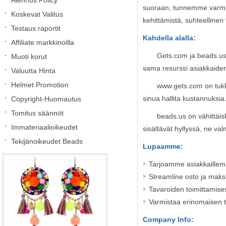
Alennus Policy
suoraan, tunnemme varmast
Koskevat Valitus
kehittämistä, suhteellinen
Testaus raportit
Kahdella alalla:
Affiliate markkinoilla
Gets.com ja beads.us 
Muoti korut
sama resurssi asiakkaiden r
Valuutta Hinta
Helmet Promotion
www.gets.com on tukku 
sinua hallita kustannuksia
Copyright-Huomautus
Tomitus säännöt
beads.us on vähittäis
Immateriaalioikeudet
sisältävät hyllyssä, ne va
Tekijänoikeudet Beads
Lupaamme:
Tarjoamme asiakkaillemm
Streamline osto ja maks
Tavaroiden toimittamise
Varmistaa erinomaisen 
Company Info: