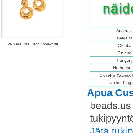
Australia
Belgium
Stainless Steel Drop Korvakorut
Croatia
Finland
Hungary
Netherlan
Slovakia (Slovak 
United Kin
Apua Cus
beads.us 
tukipyynt
Jätä tuki