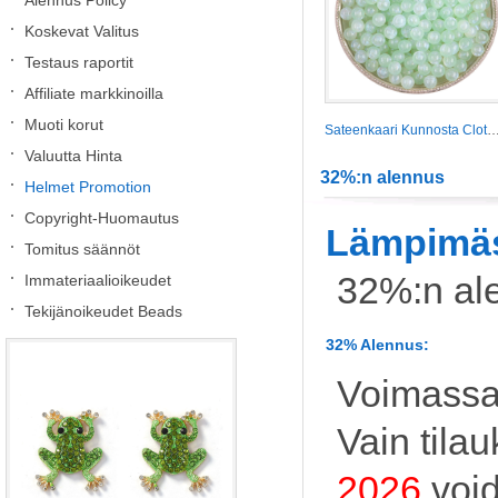
Alennus Policy
Koskevat Valitus
Testaus raportit
Affiliate markkinoilla
Muoti korut
Sateenkaari Kunnosta Clothing sarja
Valuutta Hinta
32%:n alennus
Helmet Promotion
Copyright-Huomautus
Lämpimäs
Tomitus säännöt
32%:n al
Immateriaalioikeudet
Tekijänoikeudet Beads
32% Alennus:
Voimass
Vain tila
2026
void