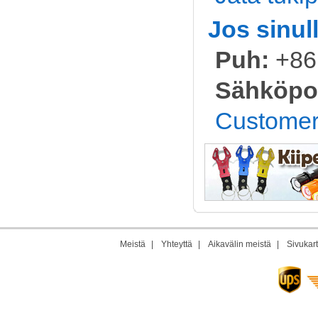
Jos sinul
Puh:
+86
Sähköpos
Customer
Meistä
|
Yhteyttä
|
Aikavälin meistä
|
Sivukart