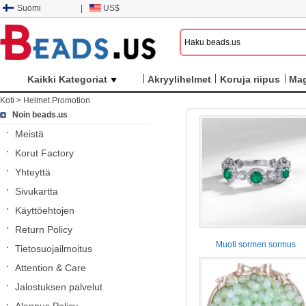
Suomi
|
US$
Kaikki Kategoriat
Akryylihelmet
Koruja riipus
Mag
Koti
>
Helmet Promotion
Noin beads.us
Meistä
Korut Factory
Yhteyttä
Sivukartta
Käyttöehtojen
Return Policy
Muoti sormen sormus
Tietosuojailmoitus
Attention & Care
Jalostuksen palvelut