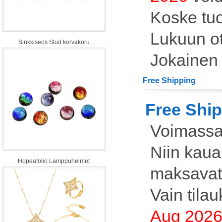
Koske tuo
Lukuun ot
Sinkkiseos Stud korvakoru
Jokainen
Free Shipping
Free Shi
Voimassa
Niin kaua
Hopeafolio Lamppuhelmet
maksavat
Vain tilau
Aug 202