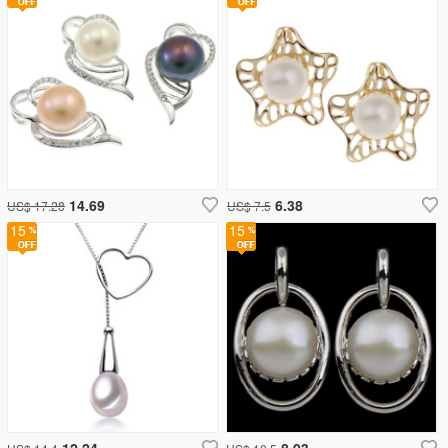
14.69
6.38
US$ 17.28
US$ 7.5
15
15
12.24
8.93