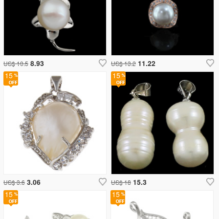
8.93
11.22
US$ 10.5
US$ 13.2
15
15
3.06
15.3
US$ 3.6
US$ 18
15
15