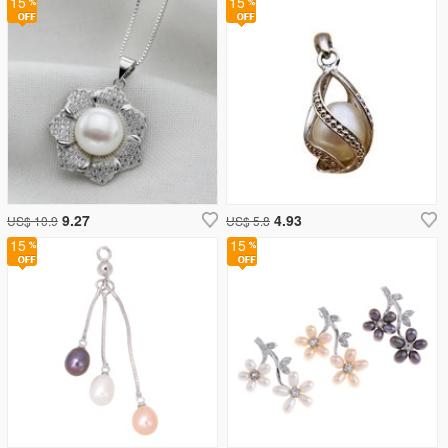
15
15
9.27
4.93
US$ 10.9
US$ 5.8
15
15