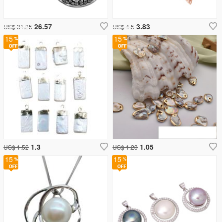
26.57
3.83
US$ 31.25
US$ 4.5
15
15
1.3
1.05
US$ 1.52
US$ 1.23
15
15