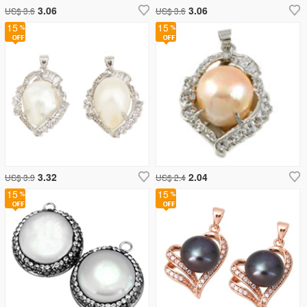
3.06
3.06
US$ 3.6
US$ 3.6
15
15
3.32
2.04
US$ 3.9
US$ 2.4
15
15