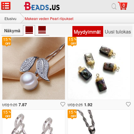
0
Etusivu
Makean veden Pearl riipukset
Näkymä
Myydyimmät
Uusi tulokas
15
15
7.87
1.92
US$ 9.25
US$ 2.25
15
15