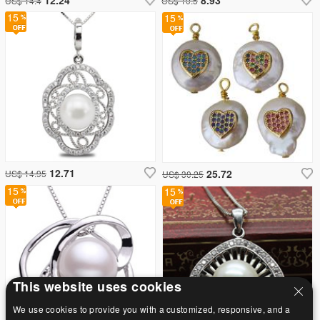
US$ 14.4
US$ 10.5
15
15
12.71
25.72
US$ 14.95
US$ 30.25
15
15
This website uses cookies
We use cookies to provide you with a customized, responsive, and a