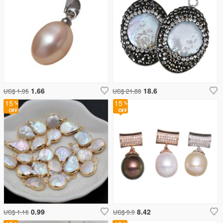
1.66
18.6
US$ 1.95
US$ 21.88
15
15
0.99
8.42
US$ 1.16
US$ 9.9