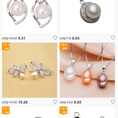
9.31
6.63
US$ 10.95
US$ 7.8
15
15
15.26
8.93
US$ 17.95
US$ 10.5
15
15