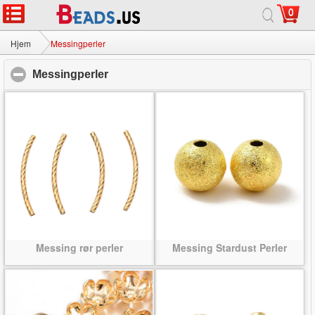
0
Hjem
|
Om
|
Kontakt os
|
Fuld Site
© 2026 Mælkevejen smykker Ltd Alle rettigheder forbeholdes.
Hjem
Messingperler
Messingperler
click to collapse contents
Messing rør perler
Messing Stardust Perler