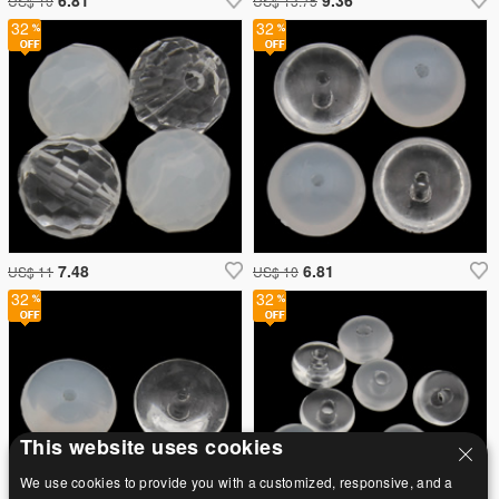
US$ 10
US$ 13.75
32
32
7.48
6.81
US$ 11
US$ 10
32
32
This website uses cookies
We use cookies to provide you with a customized, responsive, and a