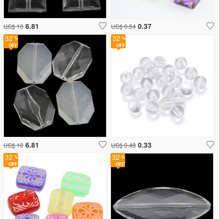
6.81
0.37
US$ 10
US$ 0.54
32
32
6.81
0.33
US$ 10
US$ 0.48
32
32