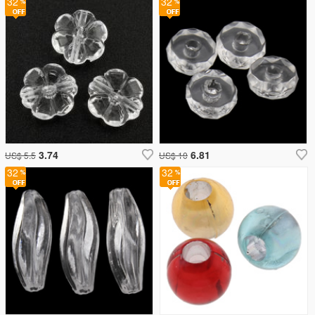
32
32
3.74
6.81
US$ 5.5
US$ 10
32
32