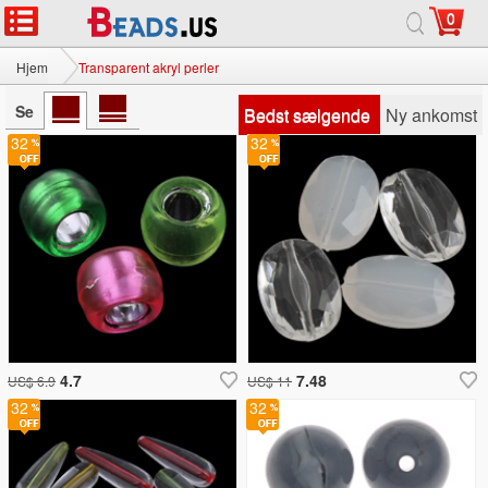
0
Hjem
Transparent akryl perler
Se
Bedst sælgende
Ny ankomst
32
32
4.7
7.48
US$ 6.9
US$ 11
32
32