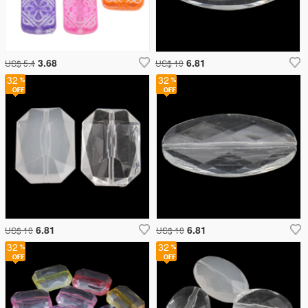
3.68
6.81
US$ 5.4
US$ 10
32
32
6.81
6.81
US$ 10
US$ 10
32
32