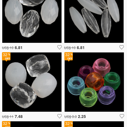
6.81
6.81
US$ 10
US$ 10
32
32
7.48
2.25
US$ 11
US$ 3.3
32
32