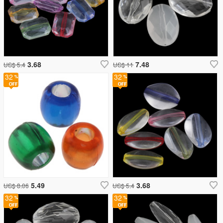
3.68
7.48
US$ 5.4
US$ 11
32
32
5.49
3.68
US$ 8.06
US$ 5.4
32
32