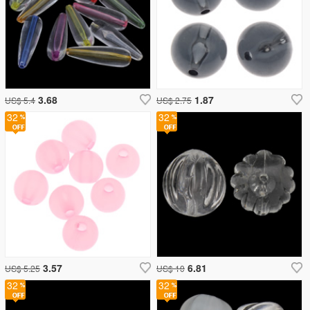
3.68
1.87
US$ 5.4
US$ 2.75
32
32
3.57
6.81
US$ 5.25
US$ 10
32
32