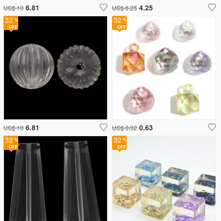
6.81
4.25
US$ 10
US$ 6.25
32
32
6.81
0.63
US$ 10
US$ 0.92
32
32