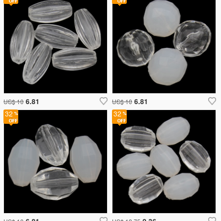
6.81
6.81
US$ 10
US$ 10
32
32
6.81
9.36