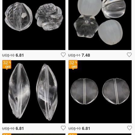
6.81
7.48
US$ 10
US$ 11
32
32
6.81
6.81
US$ 10
US$ 10