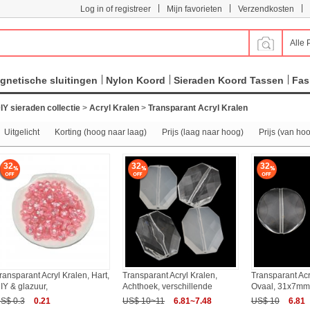
|
|
|
Log in of registreer
Mijn favorieten
Verzendkosten
Alle 
gnetische sluitingen
Nylon Koord
Sieraden Koord Tassen
Fas
IY sieraden collectie
>
Acryl Kralen
>
Transparant Acryl Kralen
Uitgelicht
Korting (hoog naar laag)
Prijs (laag naar hoog)
Prijs (van ho
32
32
32
ransparant Acryl Kralen, Hart,
Transparant Acryl Kralen,
Transparant Acr
IY & glazuur,
Achthoek, verschillende
Ovaal, 31x7mm
S$ 0.3
0.21
US$ 10~11
6.81~7.48
US$ 10
6.81