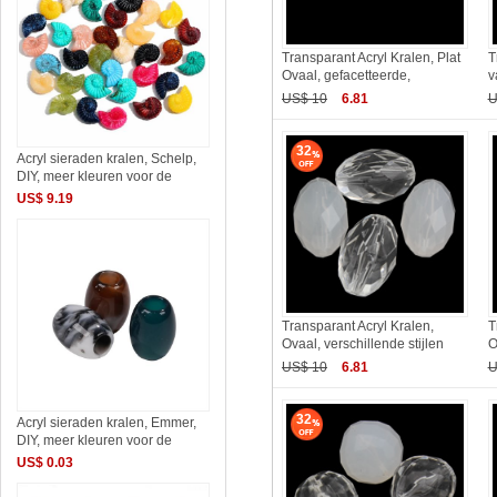
Transparant Acryl Kralen, Plat
T
Ovaal, gefacetteerde,
v
US$ 10
6.81
U
32
Acryl sieraden kralen, Schelp,
DIY, meer kleuren voor de
US$ 9.19
Transparant Acryl Kralen,
T
Ovaal, verschillende stijlen
O
US$ 10
6.81
U
32
Acryl sieraden kralen, Emmer,
DIY, meer kleuren voor de
US$ 0.03