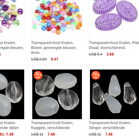
yl Kralen,
Transparant Acryl Kralen,
Transparant Acryl Kralen, Plat
ngde kleuren,
Bloem, gemengde kleuren,
Ovaal, doorschijnend,
8mm,
5
US$ 5.4
3.68
US$ 0.69
0.47
32
32
yl Kralen,
Transparant Acryl Kralen,
Transparant Acryl Kralen,
ende stijlen
Nuggets, verschillende
Slinger, verschillende
.81~7.48
US$ 11
7.48
US$ 11
7.48