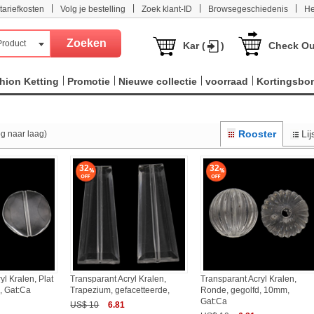
|
|
|
|
tariefkosten
Volg je bestelling
Zoek klant-ID
Browsegeschiedenis
He
Product
Kar (
)
Check Ou
hion Ketting
Promotie
Nieuwe collectie
voorraad
Kortingsbo
Rooster
Lij
og naar laag)
32
32
yl Kralen, Plat
Transparant Acryl Kralen,
Transparant Acryl Kralen,
, Gat:Ca
Trapezium, gefacetteerde,
Ronde, gegolfd, 10mm,
Gat:Ca
US$ 10
6.81