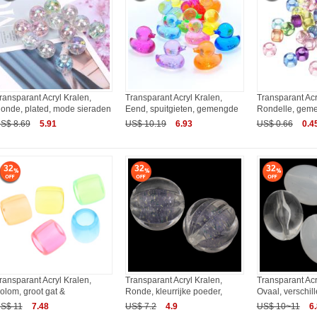
ransparant Acryl Kralen,
Transparant Acryl Kralen,
Transparant Acr
onde, plated, mode sieraden
Eend, spuitgieten, gemengde
Rondelle, geme
S$ 8.69
5.91
US$ 10.19
6.93
US$ 0.66
0.4
32
32
32
ransparant Acryl Kralen,
Transparant Acryl Kralen,
Transparant Acr
olom, groot gat &
Ronde, kleurrijke poeder,
Ovaal, verschill
S$ 11
7.48
US$ 7.2
4.9
US$ 10~11
6