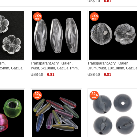
US$ 10
6.81
32
32
oem,
Transparant Acryl Kralen,
Transparant Acryl Kralen,
0x5mm, Gat:Ca
Twist, 6x18mm, Gat:Ca 1mm,
Drum, twist, 18x18mm, Gat:C
US$ 10
6.81
US$ 10
6.81
32
32