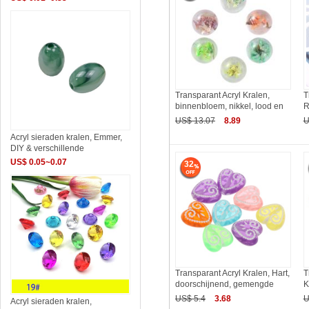
Transparant Acryl Kralen,
T
binnenbloem, nikkel, lood en
R
US$ 13.07
8.89
U
Acryl sieraden kralen, Emmer,
DIY & verschillende
US$ 0.05~0.07
32
Transparant Acryl Kralen, Hart,
T
doorschijnend, gemengde
K
US$ 5.4
3.68
U
Acryl sieraden kralen,