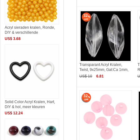
32
Acryl sieraden kralen, Ronde,
DIY & verschillende
US$ 3.68
Transparant Acryl Kralen,
T
Twist, 9x25mm, Gat:Ca 1mm,
R
US$ 10
6.81
U
32
Solid Color Acryl Kralen, Hart,
DIY & hol, meer kleuren
US$ 12.24