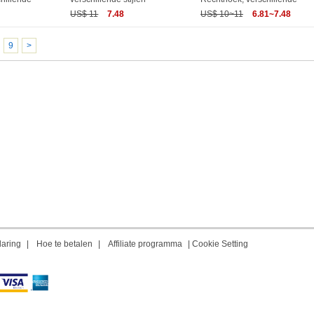
US$ 11
7.48
US$ 10~11
6.81~7.48
9
>
laring
|
Hoe te betalen
|
Affiliate programma
|
Cookie Setting