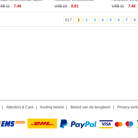
S$ 11
7.48
US$ 10
6.81
US$ 11
7.48
617
1
2
3
4
5
6
7
8
|
Attention & Care
|
Korting beleid
|
Beleid van de terugkeer
|
Privacy verk