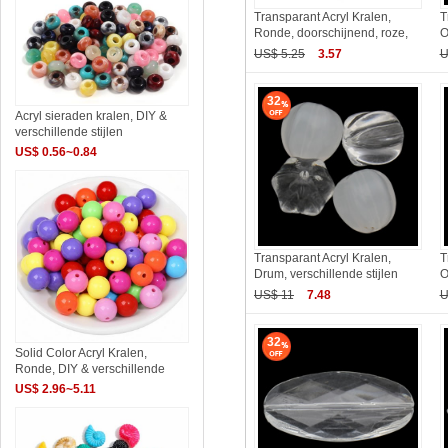
Transparant Acryl Kralen,
T
Ronde, doorschijnend, roze,
O
US$ 5.25
3.57
U
32
Acryl sieraden kralen, DIY &
verschillende stijlen
US$ 0.56~0.84
Transparant Acryl Kralen,
T
Drum, verschillende stijlen
O
US$ 11
7.48
U
32
Solid Color Acryl Kralen,
Ronde, DIY & verschillende
US$ 2.96~5.11