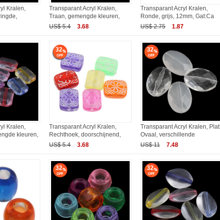
yl Kralen,
Transparant Acryl Kralen,
Transparant Acryl Kralen,
ringde,
Traan, gemengde kleuren,
Ronde, grijs, 12mm, Gat:Ca
US$ 5.4
3.68
US$ 2.75
1.87
32
32
yl Kralen,
Transparant Acryl Kralen,
Transparant Acryl Kralen, Plat
ngde kleuren,
Rechthoek, doorschijnend,
Ovaal, verschillende
US$ 5.4
3.68
US$ 11
7.48
32
32