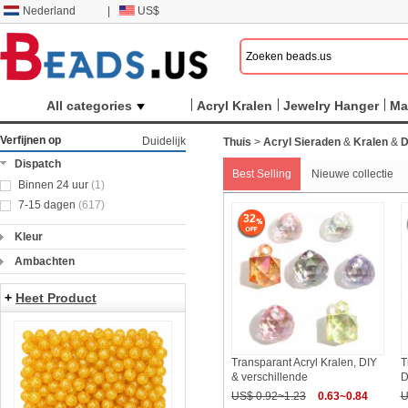
Nederland
|
US$
All categories
Acryl Kralen
Jewelry Hanger
Ma
Verfijnen op
Duidelijk
Thuis
>
Acryl Sieraden
&
Kralen
&
D
Dispatch
Best Selling
Nieuwe collectie
Binnen 24 uur
(1)
7-15 dagen
(617)
32
Kleur
Ambachten
+
Heet Product
Transparant Acryl Kralen, DIY
T
& verschillende
D
US$ 0.92~1.23
0.63~0.84
U