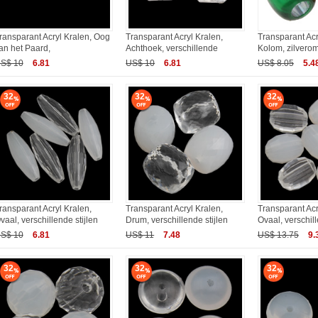
ransparant Acryl Kralen, Oog
Transparant Acryl Kralen,
Transparant Acr
an het Paard,
Achthoek, verschillende
Kolom, zilverom
S$ 10
6.81
US$ 10
6.81
US$ 8.05
5.4
32
32
32
ransparant Acryl Kralen,
Transparant Acryl Kralen,
Transparant Acr
vaal, verschillende stijlen
Drum, verschillende stijlen
Ovaal, verschill
S$ 10
6.81
US$ 11
7.48
US$ 13.75
9.
32
32
32