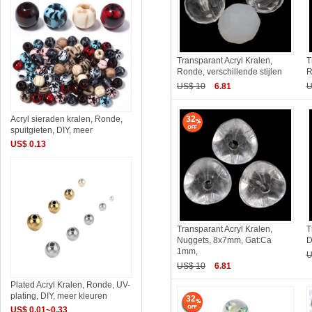
Transparant Acryl Kralen,
T
Ronde, verschillende stijlen
R
US$ 10
6.81
U
Acryl sieraden kralen, Ronde,
32
spuitgieten, DIY, meer
US$ 0.13
Transparant Acryl Kralen,
T
Nuggets, 8x7mm, Gat:Ca
D
1mm,
U
US$ 10
6.81
Plated Acryl Kralen, Ronde, UV-
plating, DIY, meer kleuren
32
US$ 0.01~0.33