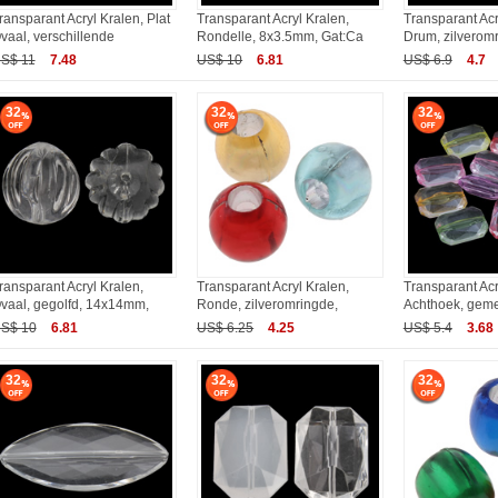
ransparant Acryl Kralen, Plat
Transparant Acryl Kralen,
Transparant Acr
vaal, verschillende
Rondelle, 8x3.5mm, Gat:Ca
Drum, zilverom
S$ 11
7.48
US$ 10
6.81
US$ 6.9
4.7
32
32
32
ransparant Acryl Kralen,
Transparant Acryl Kralen,
Transparant Acr
vaal, gegolfd, 14x14mm,
Ronde, zilveromringde,
Achthoek, geme
S$ 10
6.81
US$ 6.25
4.25
US$ 5.4
3.68
32
32
32