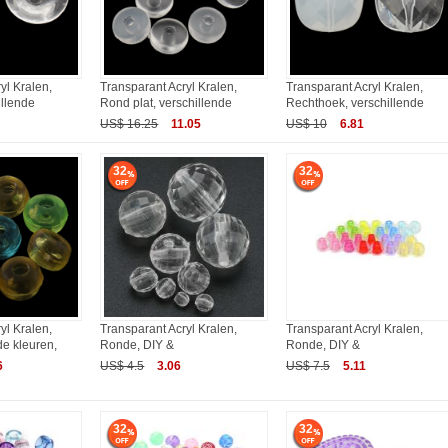
yl Kralen,
Transparant Acryl Kralen,
Transparant Acryl Kralen,
illende
Rond plat, verschillende
Rechthoek, verschillende
US$ 16.25
11.05
US$ 10
6.81
32
32
yl Kralen,
Transparant Acryl Kralen,
Transparant Acryl Kralen,
e kleuren,
Ronde, DIY &
Ronde, DIY &
6
US$ 4.5
3.06
US$ 7.5
5.11
32
32