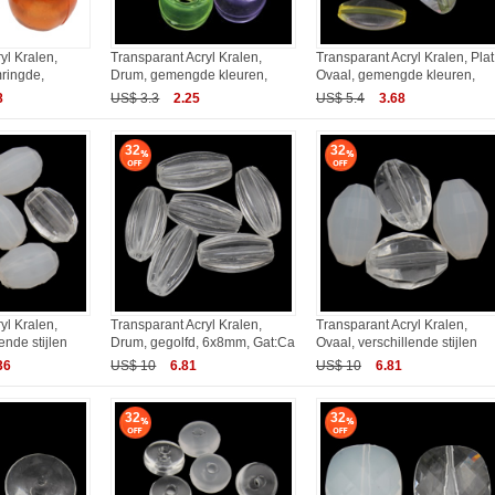
yl Kralen,
Transparant Acryl Kralen,
Transparant Acryl Kralen, Plat
ringde,
Drum, gemengde kleuren,
Ovaal, gemengde kleuren,
8
US$ 3.3
2.25
US$ 5.4
3.68
32
32
yl Kralen,
Transparant Acryl Kralen,
Transparant Acryl Kralen,
ende stijlen
Drum, gegolfd, 6x8mm, Gat:Ca
Ovaal, verschillende stijlen
36
US$ 10
6.81
US$ 10
6.81
32
32