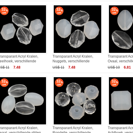
32
32
32
ransparant Acryl Kralen,
Transparant Acryl Kralen,
Transparant Acr
eelhoek, verschillende
Nuggets, verschillende
Ovaal, verschil
S$ 11
7.48
US$ 11
7.48
US$ 10
6.81
32
32
32
ransparant Acryl Kralen,
Transparant Acryl Kralen,
Transparant Acr
vaal, verschillende stijlen
Rondelle, verschillende
Achthoek, versc