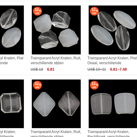
32
32
yl Kralen, Plat
Transparant Acryl Kralen, Ruit,
Transparant Acryl Kralen, Plat
lende
verschillende stijlen
Ovaal, verschillende
US$ 10
6.81
US$ 10~11
6.81~7.48
32
32
yl Kralen,
Transparant Acryl Kralen, Ruit,
Transparant Acryl Kralen,
hillende
verschillende stijlen
Rechthoek, verschillende