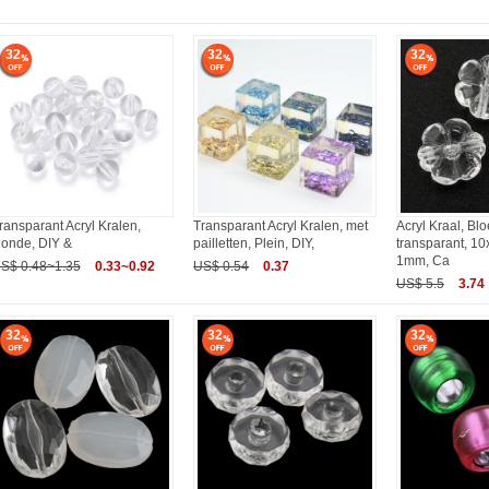
32
32
32
ransparant Acryl Kralen,
Transparant Acryl Kralen, met
Acryl Kraal, Bl
onde, DIY &
pailletten, Plein, DIY,
transparant, 1
1mm, Ca
S$ 0.48~1.35
0.33~0.92
US$ 0.54
0.37
US$ 5.5
3.74
32
32
32