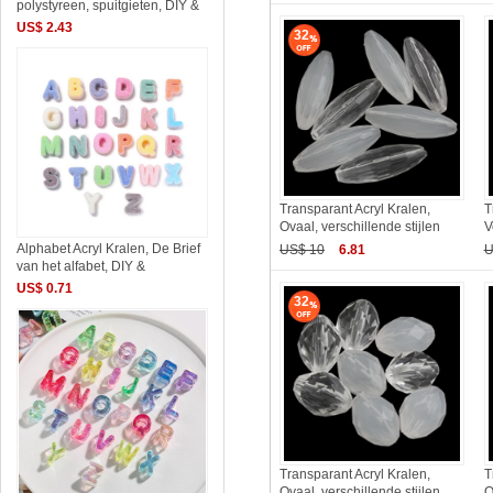
polystyreen, spuitgieten, DIY &
US$ 2.43
32
Transparant Acryl Kralen,
T
Ovaal, verschillende stijlen
V
Alphabet Acryl Kralen, De Brief
US$ 10
6.81
U
van het alfabet, DIY &
US$ 0.71
32
Transparant Acryl Kralen,
T
Ovaal, verschillende stijlen
O