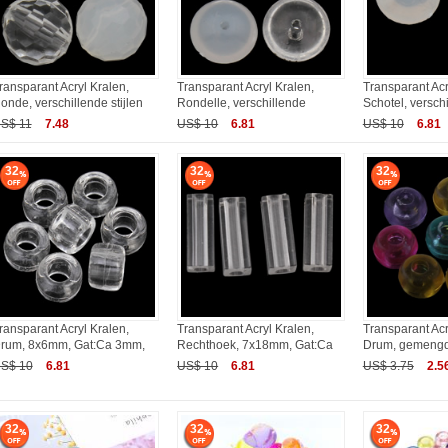
ransparant Acryl Kralen,
Transparant Acryl Kralen,
Transparant Acr
onde, verschillende stijlen
Rondelle, verschillende
Schotel, versch
S$ 11
7.48
US$ 10
6.81
US$ 10
6.81
32
32
32
ransparant Acryl Kralen,
Transparant Acryl Kralen,
Transparant Acr
rum, 8x6mm, Gat:Ca 3mm,
Rechthoek, 7x18mm, Gat:Ca
Drum, gemengd
S$ 10
6.81
US$ 10
6.81
US$ 3.75
2.5
32
32
32