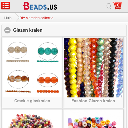
0
Huis
|
Over
|
Neem contact met ons op
|
Volledige Site
© 2026 Melkweg sieraden Ltd. Alle rechten voorbehouden.
Huis
DIY sieraden collectie
Glazen kralen
click to collapse contents
Crackle glaskralen
Fashion Glazen kralen