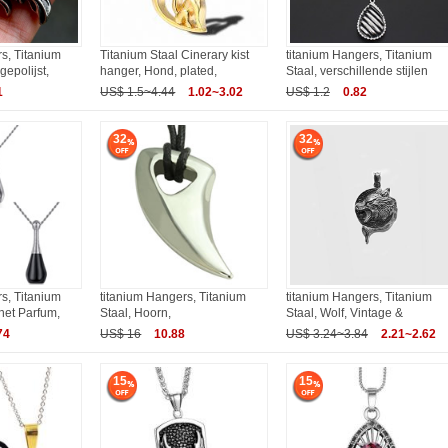
s, Titanium
Titanium Staal Cinerary kist
titanium Hangers, Titanium
gepolijst,
hanger, Hond, plated,
Staal, verschillende stijlen
1
US$ 1.5~4.44
1.02~3.02
US$ 1.2
0.82
32
32
s, Titanium
titanium Hangers, Titanium
titanium Hangers, Titanium
 het Parfum,
Staal, Hoorn,
Staal, Wolf, Vintage &
74
US$ 16
10.88
US$ 3.24~3.84
2.21~2.62
15
15