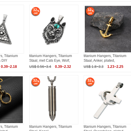
32
32
s, Titanium
titanium Hangers, Titanium
titanium Hangers, Titanium
& DIY
Staal, met Cats Eye, Wolf,
Staal, Anker, plated,
0.39~2.18
US$ 0.56~3.4
0.39~2.32
US$ 1.8~3.3
1.23~2.25
32
32
s, Titanium
titanium Hangers, Titanium
titanium Hangers, Titanium