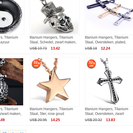
s, Titanium
titanium Hangers, Titanium
titanium Hangers, Titanium
glazuur
Staal, Schedel, zwart maken,
Staal, Oversteken, plated,
US$ 19.73
13.42
US$ 18
12.24
32
32
s, Titanium
titanium Hangers, Titanium
titanium Hangers, Titanium
 zwart maken,
Staal, Ster, rose goud
Staal, Oversteken, zwart
.49
US$ 20.95
14.25
US$ 20.32
13.83