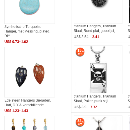
titanium Hangers, Titanium
t
Synthetische Turquoise
Staal, Rond plat, gepolijst,
S
Hanger, met Messing, plated,
DIY
US$ 3.54
2.41
U
US$ 0.73~1.02
15
titanium Hangers, Titanium
t
Edelsteen Hangers Sieraden,
Staal, Poker, punk stijl
S
Hart, DIY & verschillende
US$ 3.9
3.32
U
US$ 1.23~1.43
32