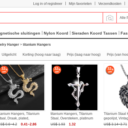
|
|
|
Log in of registreer
Mijn favorieten
Verzendkosten
Alle 
gnetische sluitingen
Nylon Koord
Sieraden Koord Tassen
Fas
elry Hanger
>
titanium Hangers
Uitgelicht
Korting (hoog naar laag)
Prijs (laag naar hoog)
Prijs (van ho
32
32
32
itanium Hangers, Titanium
titanium Hangers, Titanium
Titanium Staal
taal, Draak, plated,
Staal, Oversteken, platinum
gepolijst, Vinta
S$ 0.6~4.2
0.41~2.86
US$ 1.93
1.32
US$ 3.14~3.71