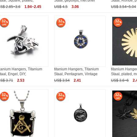
taal, Square, plated,
Staal, gepolijst, met brief
Staal, Ronde, p
S$ 2.85~3.6
1.94~2.45
US$ 4.5
3.06
US$ 3.54~5.04
32
32
32
itanium Hangers, Titanium
titanium Hangers, Titanium
titanium Hanger
taal, Engel, DIY,
Staal, Pentagram, Vintage
Staal, plated, 
S$ 3.71
2.53
US$ 3.54
2.41
US$ 3.6~6
2.
32
32
32