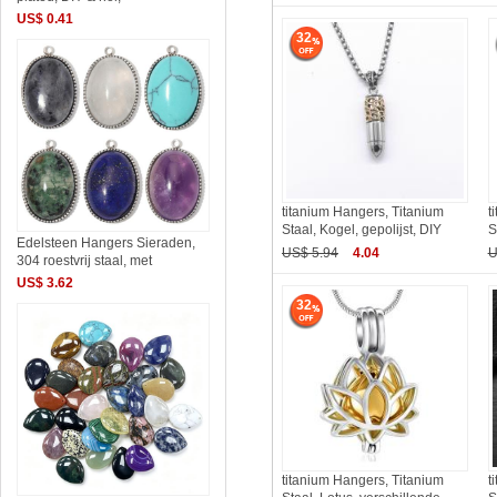
US$ 0.41
32
titanium Hangers, Titanium
t
Staal, Kogel, gepolijst, DIY
S
Edelsteen Hangers Sieraden,
US$ 5.94
4.04
U
304 roestvrij staal, met
US$ 3.62
32
titanium Hangers, Titanium
t