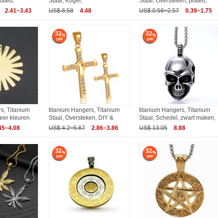
lated,
Staal, Kogel,
Staal, Oversteken, plated,
2.41~3.43
US$ 6.58
4.48
US$ 0.56~2.57
0.39~1.75
32
32
s, Titanium
titanium Hangers, Titanium
titanium Hangers, Titanium
meer kleuren
Staal, Oversteken, DIY &
Staal, Schedel, zwart maken,
45~4.08
US$ 4.2~5.67
2.86~3.86
US$ 13.05
8.88
32
32