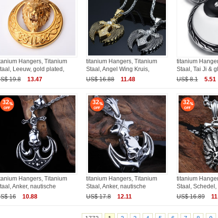
itanium Hangers, Titanium
titanium Hangers, Titanium
titanium Hanger
taal, Leeuw, gold plated,
Staal, Angel Wing Kruis,
Staal, Tai Ji & 
S$ 19.8
13.47
US$ 16.88
11.48
US$ 8.1
5.51
32
32
32
itanium Hangers, Titanium
titanium Hangers, Titanium
titanium Hanger
taal, Anker, nautische
Staal, Anker, nautische
Staal, Schedel,
S$ 16
10.88
US$ 17.8
12.11
US$ 16.89
11