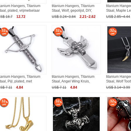
itanium Hangers, Titanium
titanium Hangers, Titanium
titanium Hanger
taal, plated, vrijmetselaar
Staal, Wolf, gepolijst, DIY,
Staal, Maple Lea
S$ 18.7
12.72
US$ 3.24~3.84
2.21~2.62
US$ 2.85~4.44
32
32
32
itanium Hangers, Titanium
titanium Hangers, Titanium
titanium Hanger
taal, Pijl, plated, met
Staal, Angel Wing Kruis,
Staal, Wolf Toot
S$ 7.11
4.84
US$ 7.11
4.84
US$ 3.14~3.99
32
32
32