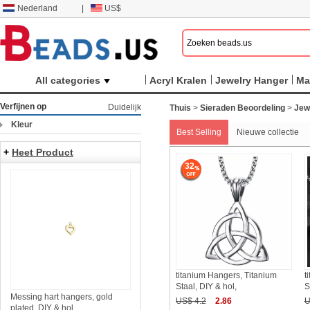
Nederland
|
US$
All categories
Acryl Kralen
Jewelry Hanger
Ma
Verfijnen op
Duidelijk
Thuis
>
Sieraden Beoordeling
>
Jew
Kleur
Best Selling
Nieuwe collectie
+
Heet Product
32
titanium Hangers, Titanium
t
Staal, DIY & hol,
S
Messing hart hangers, gold
US$ 4.2
2.86
U
plated, DIY & hol,