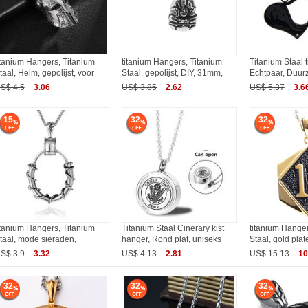
itanium Hangers, Titanium
titanium Hangers, Titanium
Titanium Staal t
taal, Helm, gepolijst, voor
Staal, gepolijst, DIY, 31mm,
Echtpaar, Duu
S$ 4.5
3.06
US$ 3.85
2.62
US$ 5.37
3.6
15
32
32
itanium Hangers, Titanium
Titanium Staal Cinerary kist
titanium Hanger
taal, mode sieraden,
hanger, Rond plat, uniseks
Staal, gold plat
S$ 3.9
3.32
US$ 4.13
2.81
US$ 15.13
10
32
32
32