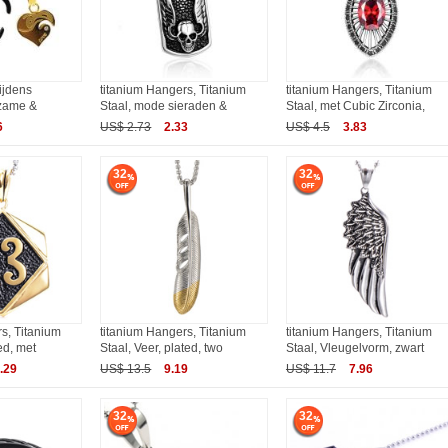
ijdens
titanium Hangers, Titanium
titanium Hangers, Titanium
rzame &
Staal, mode sieraden &
Staal, met Cubic Zirconia,
6
US$ 2.73
2.33
US$ 4.5
3.83
32
32
s, Titanium
titanium Hangers, Titanium
titanium Hangers, Titanium
ed, met
Staal, Veer, plated, two
Staal, Vleugelvorm, zwart
.29
US$ 13.5
9.19
US$ 11.7
7.96
32
32