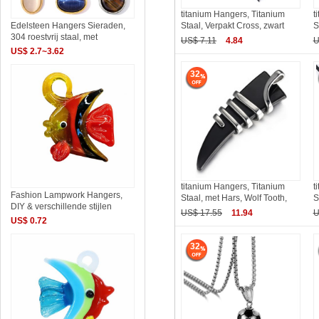
titanium Hangers, Titanium
t
Staal, Verpakt Cross, zwart
S
Edelsteen Hangers Sieraden,
304 roestvrij staal, met
US$ 7.11
4.84
U
US$ 2.7~3.62
32
titanium Hangers, Titanium
t
Fashion Lampwork Hangers,
Staal, met Hars, Wolf Tooth,
S
DIY & verschillende stijlen
US$ 17.55
11.94
U
US$ 0.72
32