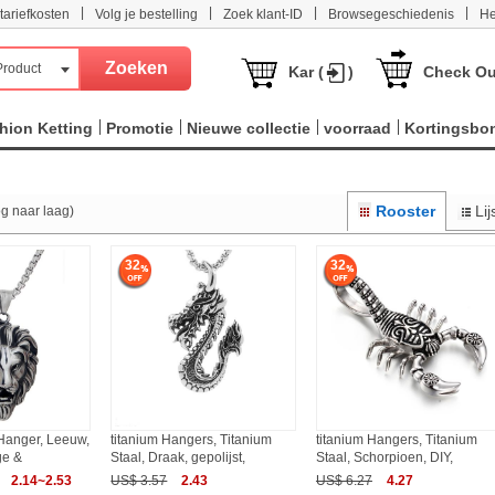
|
|
|
|
tariefkosten
Volg je bestelling
Zoek klant-ID
Browsegeschiedenis
He
Product
Kar (
)
Check Ou
hion Ketting
Promotie
Nieuwe collectie
voorraad
Kortingsbo
Rooster
Lij
og naar laag)
32
32
 Hanger, Leeuw,
titanium Hangers, Titanium
titanium Hangers, Titanium
ge &
Staal, Draak, gepolijst,
Staal, Schorpioen, DIY,
2.14~2.53
US$ 3.57
2.43
US$ 6.27
4.27