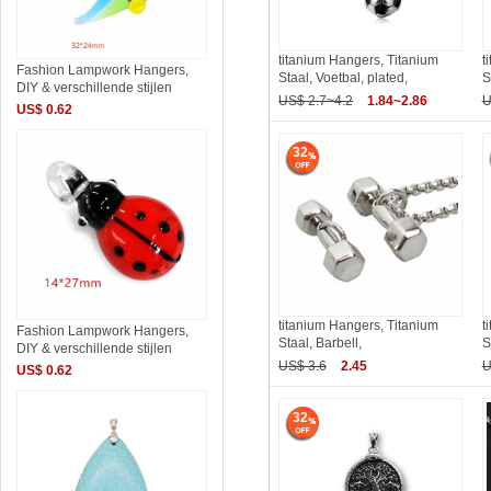
titanium Hangers, Titanium
t
Fashion Lampwork Hangers,
Staal, Voetbal, plated,
S
DIY & verschillende stijlen
US$ 2.7~4.2
1.84~2.86
U
US$ 0.62
32
titanium Hangers, Titanium
t
Fashion Lampwork Hangers,
Staal, Barbell,
S
DIY & verschillende stijlen
US$ 3.6
2.45
U
US$ 0.62
32