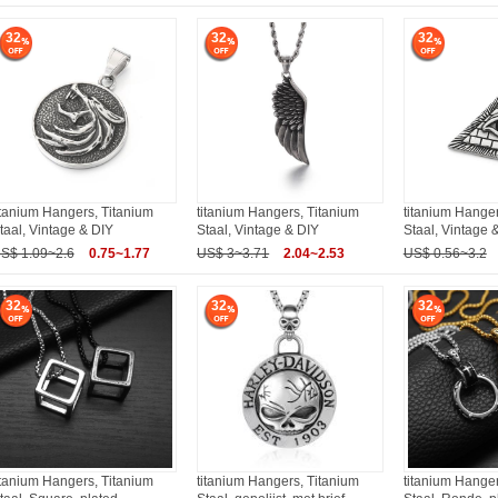
32
32
32
itanium Hangers, Titanium
titanium Hangers, Titanium
titanium Hanger
taal, Vintage & DIY
Staal, Vintage & DIY
Staal, Vintage 
S$ 1.09~2.6
0.75~1.77
US$ 3~3.71
2.04~2.53
US$ 0.56~3.2
32
32
32
itanium Hangers, Titanium
titanium Hangers, Titanium
titanium Hanger