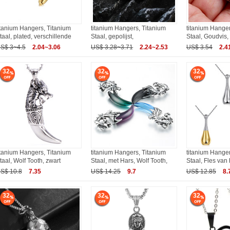
itanium Hangers, Titanium
titanium Hangers, Titanium
titanium Hanger
taal, plated, verschillende
Staal, gepolijst,
Staal, Goudvis, 
S$ 3~4.5
2.04~3.06
US$ 3.28~3.71
2.24~2.53
US$ 3.54
2.4
32
32
32
itanium Hangers, Titanium
titanium Hangers, Titanium
titanium Hanger
taal, Wolf Tooth, zwart
Staal, met Hars, Wolf Tooth,
Staal, Fles van
S$ 10.8
7.35
US$ 14.25
9.7
US$ 12.85
8.
32
32
32