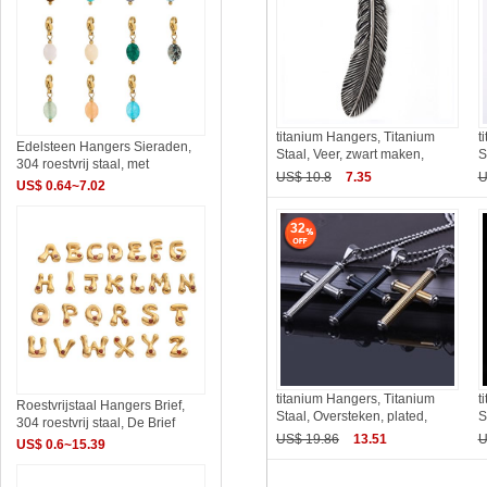
titanium Hangers, Titanium
t
Edelsteen Hangers Sieraden,
Staal, Veer, zwart maken,
S
304 roestvrij staal, met
US$ 10.8
7.35
U
US$ 0.64~7.02
32
titanium Hangers, Titanium
t
Roestvrijstaal Hangers Brief,
Staal, Oversteken, plated,
S
304 roestvrij staal, De Brief
US$ 19.86
13.51
U
US$ 0.6~15.39