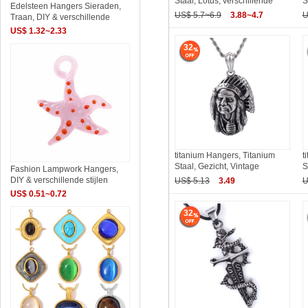
Staal, Lotus, verschillende
S
Edelsteen Hangers Sieraden,
US$ 5.7~6.9
3.88~4.7
U
Traan, DIY & verschillende
US$ 1.32~2.33
32
titanium Hangers, Titanium
t
Staal, Gezicht, Vintage
S
Fashion Lampwork Hangers,
DIY & verschillende stijlen
US$ 5.13
3.49
U
US$ 0.51~0.72
32