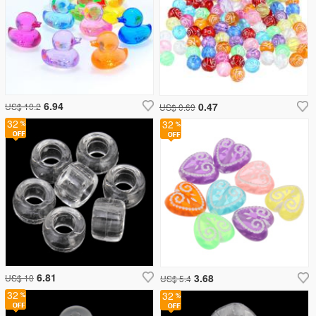
6.94
0.47
US$ 10.2
US$ 0.69
32
32
6.81
3.68
US$ 10
US$ 5.4
32
32