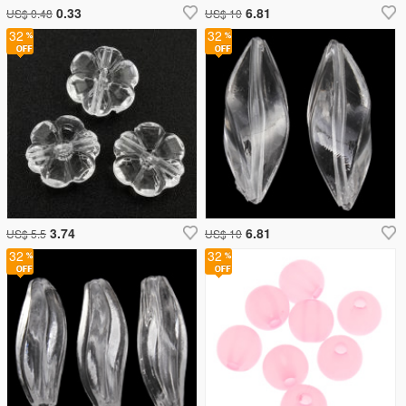
0.33
6.81
US$ 0.48
US$ 10
32
32
3.74
6.81
US$ 5.5
US$ 10
32
32