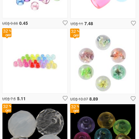
0.45
7.48
US$ 0.66
US$ 11
32
32
5.11
8.89
US$ 7.5
US$ 13.07
32
32