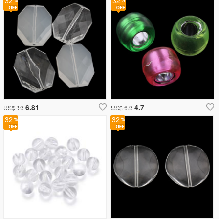
32
32
6.81
4.7
US$ 10
US$ 6.9
32
32