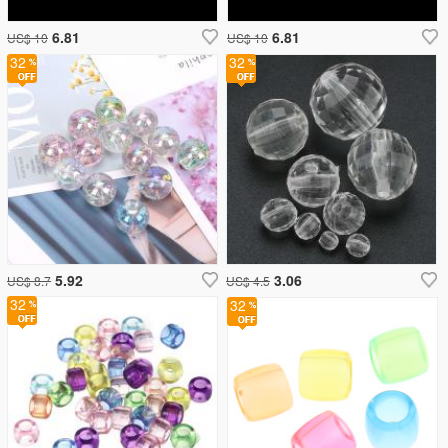
6.81
6.81
US$ 10
US$ 10
32
32
5.92
3.06
US$ 8.7
US$ 4.5
32
32