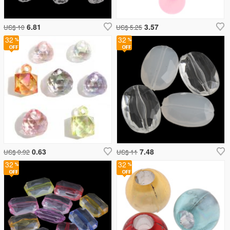
6.81
3.57
US$ 10
US$ 5.25
32
32
0.63
7.48
US$ 0.92
US$ 11
32
32