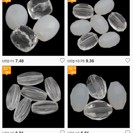
7.48
9.36
US$ 11
US$ 13.75
32
32
6.81
6.81
US$ 10
US$ 10