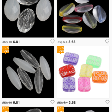
6.81
3.68
US$ 10
US$ 5.4
32
32
6.81
3.68
US$ 10
US$ 5.4
32
32