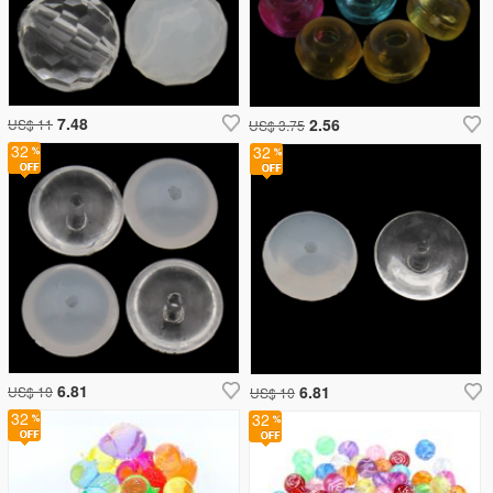
7.48
2.56
US$ 11
US$ 3.75
32
32
6.81
6.81
US$ 10
US$ 10
32
32