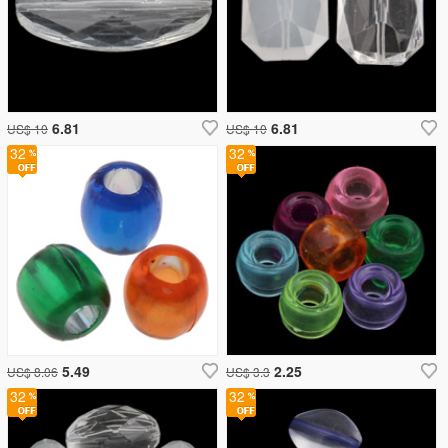
6.81
6.81
US$ 10
US$ 10
32
32
5.49
2.25
US$ 8.06
US$ 3.3
32
32