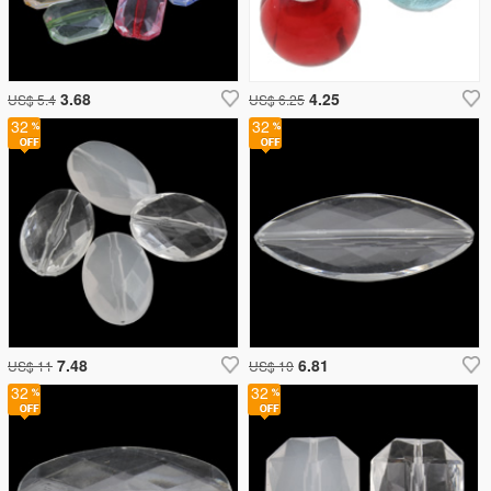
3.68
4.25
US$ 5.4
US$ 6.25
32
32
7.48
6.81
US$ 11
US$ 10
32
32