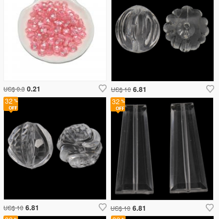
0.21
6.81
US$ 0.3
US$ 10
32
32
6.81
6.81
US$ 10
US$ 10