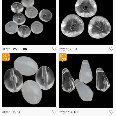
11.05
6.81
US$ 16.25
US$ 10
32
32
6.81
7.48
US$ 10
US$ 11