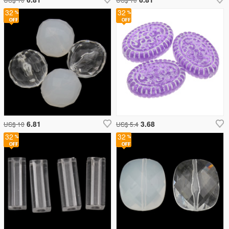
32
32
6.81
3.68
US$ 10
US$ 5.4
32
32