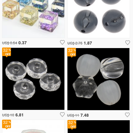
0.37
1.87
US$ 0.54
US$ 2.75
32
32
6.81
7.48
US$ 10
US$ 11
32
32