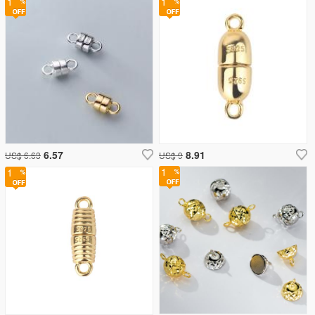
1
1
6.57
8.91
US$ 6.63
US$ 9
1
1