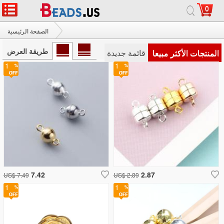
0
الصفحة الرئيسية
925 فضة المشبك المغناطيسي
طريقة العرض
المنتجات الأكثر مبيعا
قائمة جديدة
1
1
7.42
2.87
US$ 7.49
US$ 2.89
1
1