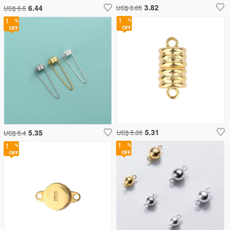
3.82
6.44
US$ 3.85
US$ 6.5
1
1
5.31
5.35
US$ 5.36
US$ 5.4
1
1