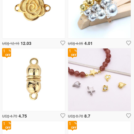
12.03
4.01
US$ 12.15
US$ 4.05
1
1
4.75
8.7
US$ 4.79
US$ 8.78
1
1