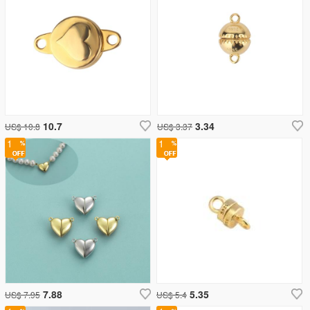
10.7
3.34
US$ 10.8
US$ 3.37
1
1
7.88
5.35
US$ 7.95
US$ 5.4