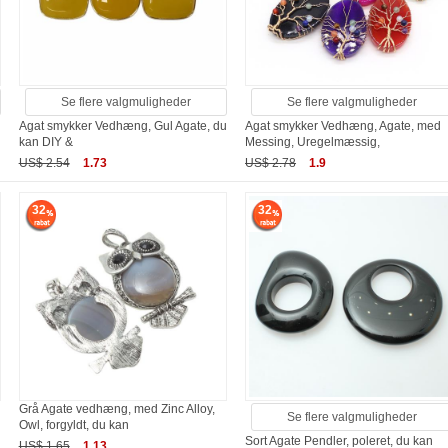
Se flere valgmuligheder
Se flere valgmuligheder
Agat smykker Vedhæng, Gul Agate, du
Agat smykker Vedhæng, Agate, med
kan DIY &
Messing, Uregelmæssig,
US$ 2.54
1.73
US$ 2.78
1.9
32
32
Grå Agate vedhæng, med Zinc Alloy,
Se flere valgmuligheder
Owl, forgyldt, du kan
Sort Agate Pendler, poleret, du kan
US$ 1.65
1.13