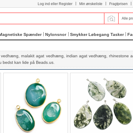
|
|
|
Log ind eller Register
Min ønskeliste
Fragtprisen
Alle pr
Magnetiske Spænder
Nylonsnor
Smykker Løbegang Tasker
Fa
t vedhæng, malakit agat vedhæng, indian agat vedhæng, rhinestone a
u bedst kan lide på Beads.us.