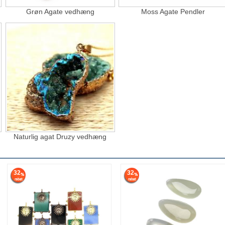
Grøn Agate vedhæng
Moss Agate Pendler
Naturlig agat Druzy vedhæng
32
32