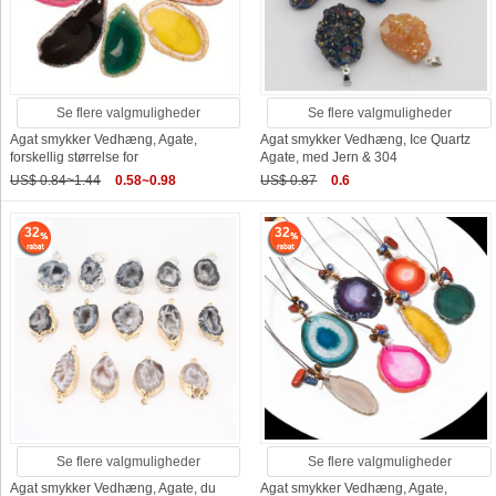
Se flere valgmuligheder
Se flere valgmuligheder
Agat smykker Vedhæng, Agate,
Agat smykker Vedhæng, Ice Quartz
forskellig størrelse for
Agate, med Jern & 304
US$ 0.84~1.44
0.58~0.98
US$ 0.87
0.6
32
32
Se flere valgmuligheder
Se flere valgmuligheder
Agat smykker Vedhæng, Agate, du
Agat smykker Vedhæng, Agate,