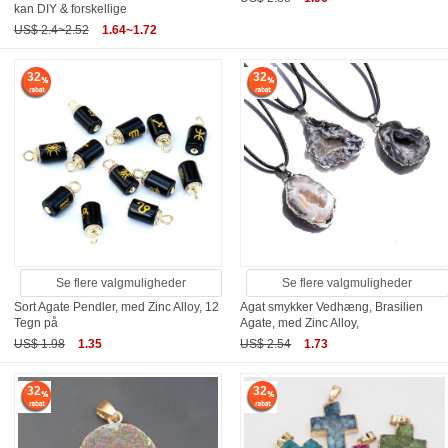
kan DIY & forskellige
US$ 2.4~2.52
1.64~1.72
32
32
Se flere valgmuligheder
Se flere valgmuligheder
Sort Agate Pendler, med Zinc Alloy, 12
Agat smykker Vedhæng, Brasilien
Tegn på
Agate, med Zinc Alloy,
US$ 1.98
1.35
US$ 2.54
1.73
32
32