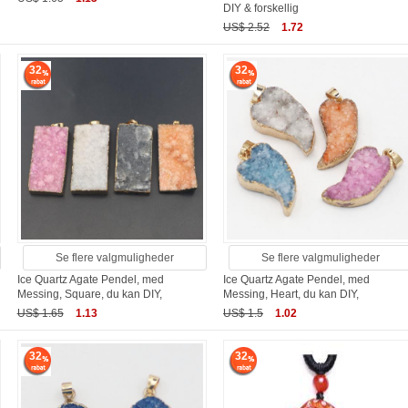
DIY & forskellig
US$ 2.52
1.72
32
32
Se flere valgmuligheder
Se flere valgmuligheder
Ice Quartz Agate Pendel, med
Ice Quartz Agate Pendel, med
Messing, Square, du kan DIY,
Messing, Heart, du kan DIY,
US$ 1.65
1.13
US$ 1.5
1.02
32
32