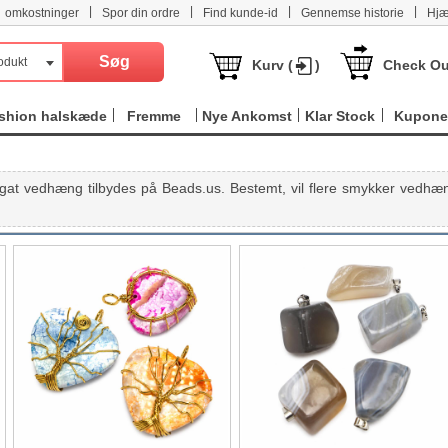
|
|
|
|
omkostninger
Spor din ordre
Find kunde-id
Gennemse historie
Hjæ
odukt
Kurv (
)
Check Ou
shion halskæde
Fremme
Nye Ankomst
Klar Stock
Kupone
gat vedhæng tilbydes på Beads.us. Bestemt, vil flere smykker vedhæ