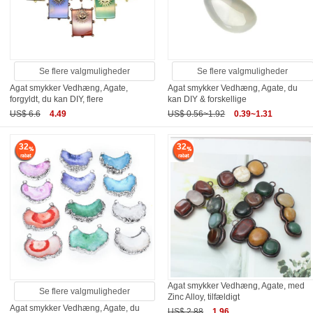
Se flere valgmuligheder
Se flere valgmuligheder
Agat smykker Vedhæng, Agate,
Agat smykker Vedhæng, Agate, du
forgyldt, du kan DIY, flere
kan DIY & forskellige
US$ 6.6
4.49
US$ 0.56~1.92
0.39~1.31
32
32
Agat smykker Vedhæng, Agate, med
Se flere valgmuligheder
Zinc Alloy, tilfældigt
Agat smykker Vedhæng, Agate, du
US$ 2.88
1.96