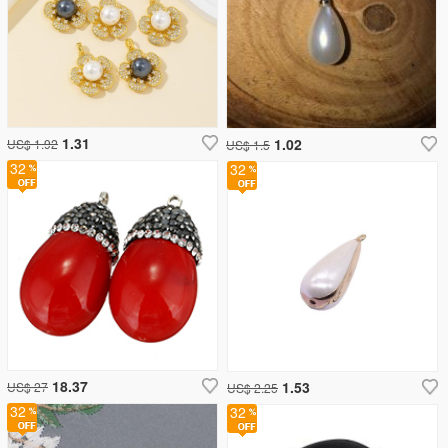
1.31
1.02
US$ 1.92
US$ 1.5
32
32
18.37
1.53
US$ 27
US$ 2.25
32
32