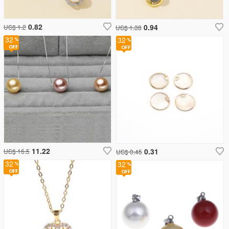
0.82
0.94
US$ 1.2
US$ 1.38
32
32
11.22
0.31
US$ 16.5
US$ 0.45
32
32