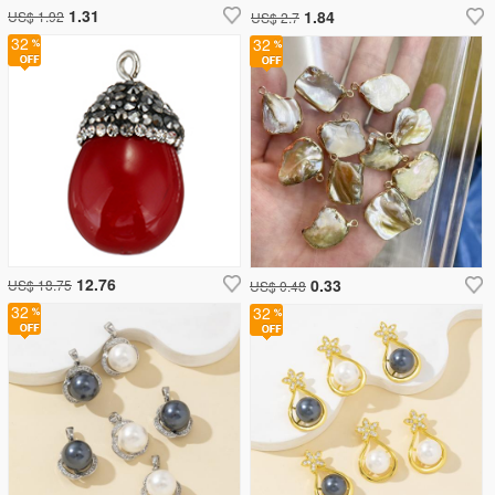
1.31
1.84
US$ 1.92
US$ 2.7
32
32
12.76
0.33
US$ 18.75
US$ 0.48
32
32