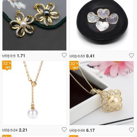
1.71
0.41
US$ 2.5
US$ 0.59
32
32
2.21
6.17
US$ 3.24
US$ 9.06