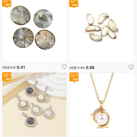
32
32
0.41
0.98
US$ 0.6
US$ 1.44
32
32