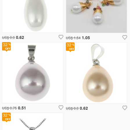
0.62
1.05
US$ 0.9
US$ 1.54
32
32
0.51
0.62
US$ 0.75
US$ 0.9
32