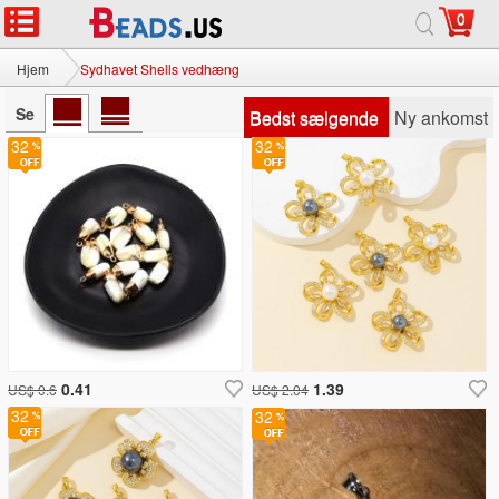
0
Hjem
Sydhavet Shells vedhæng
Se
Bedst sælgende
Ny ankomst
32
32
0.41
1.39
US$ 0.6
US$ 2.04
32
32