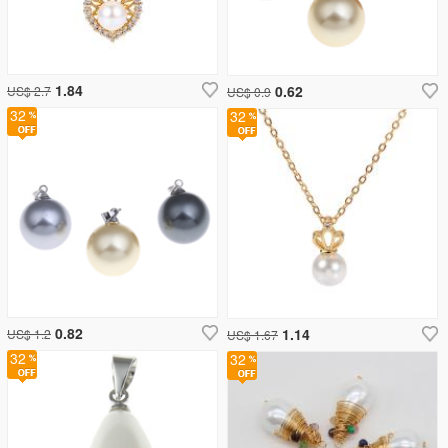
1.84
0.62
US$ 2.7
US$ 0.9
32
32
0.82
1.14
US$ 1.2
US$ 1.67
32
32